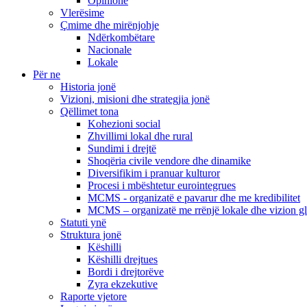
Opinione
Vlerësime
Çmime dhe mirënjohje
Ndërkombëtare
Nacionale
Lokale
Për ne
Historia jonë
Vizioni, misioni dhe strategjia jonë
Qëllimet tona
Kohezioni social
Zhvillimi lokal dhe rural
Sundimi i drejtë
Shoqëria civile vendore dhe dinamike
Diversifikim i pranuar kulturor
Procesi i mbështetur eurointegrues
MCMS - organizatë e pavarur dhe me kredibilitet
MCMS – organizatë me rrënjë lokale dhe vizion g
Statuti ynë
Struktura jonë
Këshilli
Këshilli drejtues
Bordi i drejtorëve
Zyra ekzekutive
Raporte vjetore