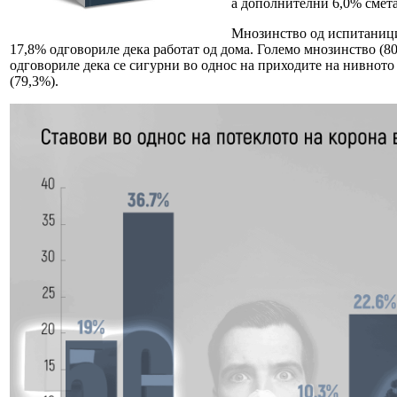
а дополнителни 6,0% сметаа
Мнозинство од испитаницит
17,8% одговориле дека работат од дома. Големо мнозинство (8
одговориле дека се сигурни во однос на приходите на нивното 
(79,3%).