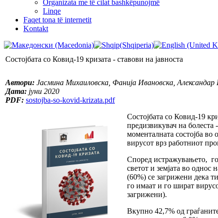
Organizata me të cilat bashkëpunojmë
Linqe
Faqet tona të internetit
Kontakt
Состојбата со Ковид-19 кризата - ставови на јавноста
Автори:
Јасмина Михаиловска, Фанија Ивановска, Александар
Дата:
јуни 2020
PDF:
sostojba-so-kovid-krizata.pdf
Состојбата со Ковид-19 кр
предизвикувач на болеста 
моменталната состојба во о
вирусот врз работниот про
Според истражувањето, гол
светот и земјата во однос 
(60%) се загрижени дека ти
го имаат и го шират вирусо
загрижени).
Вкупно 42,7% од граѓаните,