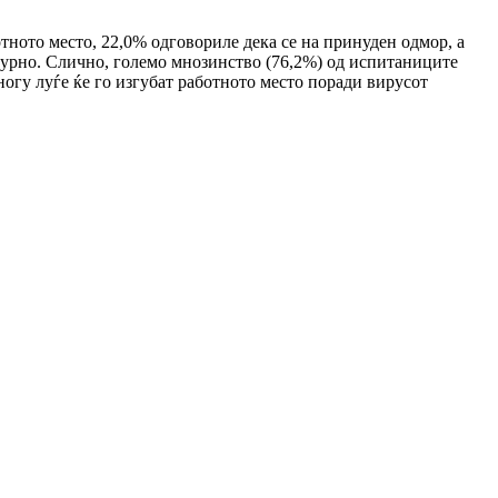
ното место, 22,0% одговориле дека се на принуден одмор, а
гурно. Слично, големо мнозинство (76,2%) од испитаниците
ногу луѓе ќе го изгубат работното место поради вирусот