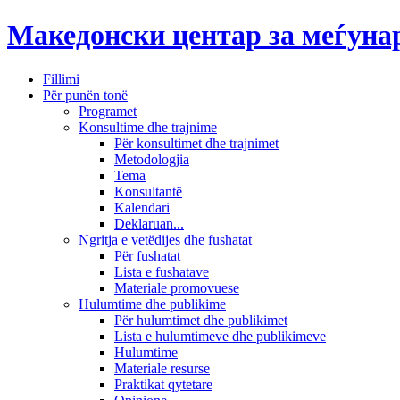
Македонски центар за меѓун
Fillimi
Për punën tonë
Programet
Konsultime dhe trajnime
Për konsultimet dhe trajnimet
Metodologjia
Tema
Konsultantë
Kalendari
Deklaruan...
Ngritja e vetëdijes dhe fushatat
Për fushatat
Lista e fushatave
Materiale promovuese
Hulumtime dhe publikime
Për hulumtimet dhe publikimet
Lista e hulumtimeve dhe publikimeve
Hulumtime
Materiale resurse
Praktikat qytetare