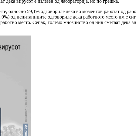
т дека вирусот е излезен од лабораторија, но по грешка.
е, односно 59,1% одговориле дека во моментов работат од работ
0,0%) од испитаниците одговориле дека работното место им е си
работно место. Сепак, големо мнозинство од нив сметаат дека м