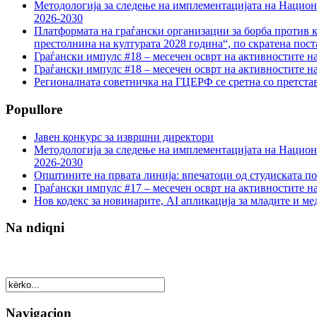
Методологија за следење на имплементацијата на Национа
2026-2030
Платформата на граѓански организации за борба против к
престолнина на културата 2028 година“, по скратена пост
Граѓански импулс #18 – месечен осврт на активностите н
Граѓански импулс #18 – месечен осврт на активностите н
Регионалната советничка на ГЦЕРФ се сретна со претс
Popullore
Јавен конкурс за извршни директори
Методологија за следење на имплементацијата на Национа
2026-2030
Општините на првата линија: впечатоци од студиската по
Граѓански импулс #17 – месечен осврт на активностите н
Нов кодекс за новинарите, AI апликација за младите и м
Na ndiqni
Navigacion