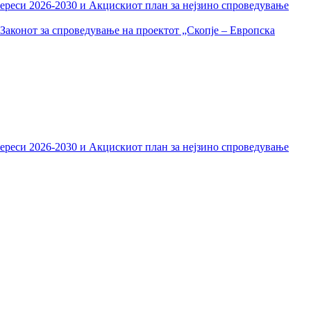
тереси 2026-2030 и Акцискиот план за нејзино спроведување
Законот за спроведување на проектот „Скопје – Европска
тереси 2026-2030 и Акцискиот план за нејзино спроведување