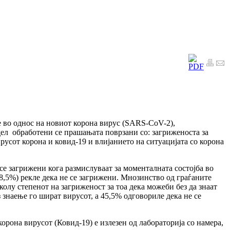
 во однос на новиот корона вирус (SARS-CoV-2),
 дел обработени се прашањата поврзани со: загриженоста за
ирусот корона и ковид-19 и влијанието на ситуацијата со корона
е загрижени кога размислуваат за моменталната состојба во
28,5%) рекле дека не се загрижени. Мнозинство од граѓаните
колу степенот на загриженост за тоа дека можеби без да знаат
 знаење го шират вирусот, а 45,5% одговориле дека не се
корона вирусот (Ковид-19) е излезен од лабораторија со намера,