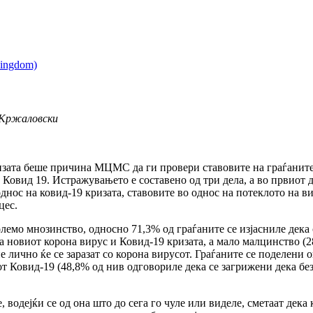
 Кржаловски
изата беше причина МЦМС да ги провери ставовите на граѓаните
- Ковид 19. Истражувањето е составено од три дела, а во првиот
днос на ковид-19 кризата, ставовите во однос на потеклото на в
цес.
емо мнозинство, односно 71,3% од граѓаните се изјасниле дека с
на новиот корона вирус и Ковид-19 кризата, а мало малцинство (
е лично ќе се заразат со корона вирусот. Граѓаните се поделени о
т Ковид-19 (48,8% од нив одговориле дека се загрижени дека без
 водејќи се од она што до сега го чуле или виделе, сметаат дека 