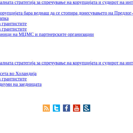
лната стратегија за спречување на корупцијата и судирот на ин
орупцијата бара веднаш да се стопира донесувањето на Предлог-
апка
а грантистите
а грантистите
тавници на МЦМС и партнерските организации
лната стратегија за спречување на корупцијата и судирот на ин
сета во Холандија
а грантистите
едиуми на заедницата