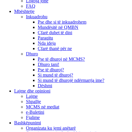
Logoja jonë
FAQ
Mbështetje
Inkuadrohu
Pse dhe si të inkuadrohem
Mundësitë në QMBN
Çfarë duhet të dini
Paraqitu
Nda ideja
Çfarë thanë për ne
Dhuro
Pse të dhuroj në MCMS?
Dhuro tani!
Pse të dhuroj?
Si mund të dhuroj?
Si mund të dhurojë ndërmarrja ime?
Dëshmi
Lajme dhe opinioni
Lajme
Shpallje
MCMS në mediat
e-Buletini
Fjalime
Bashkëpunimi
Organizata ku jemi anëtarë