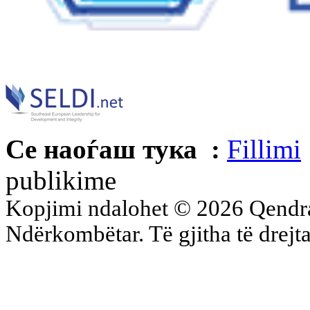
Се наоѓаш тука :
Fillimi
publikime
Kopjimi ndalohet © 2026 Qend
Ndërkombëtar. Të gjitha të drejta