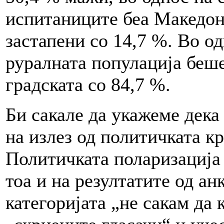
испитаниците беа Македонц
застапени со 14,7 %. Во о
руралната популација беше
градската со 84,7 %.
Би сакале да укажеме дека
на излез од политичката к
Политичката поларизација 
тоа и на резултатите од ан
категоријата „не сакам да