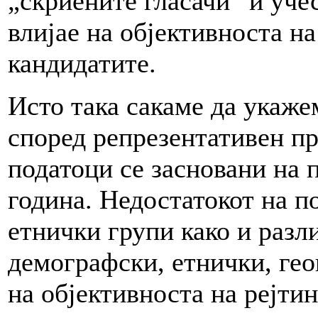
„скриените гласачи“ и уче
влијае на објективноста на
кандидатите.
Исто така сакаме да укаже
според репрезентативен п
податоци се засновани на 
година. Недостатокот на п
етнички групи како и разл
демографски, етнички, гео
на објективноста на рејти