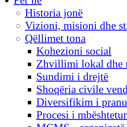
Historia jonë
Vizioni, misioni dhe st
Qëllimet tona
Kohezioni social
Zhvillimi lokal dhe 
Sundimi i drejtë
Shoqëria civile ven
Diversifikim i pranu
Procesi i mbështetur