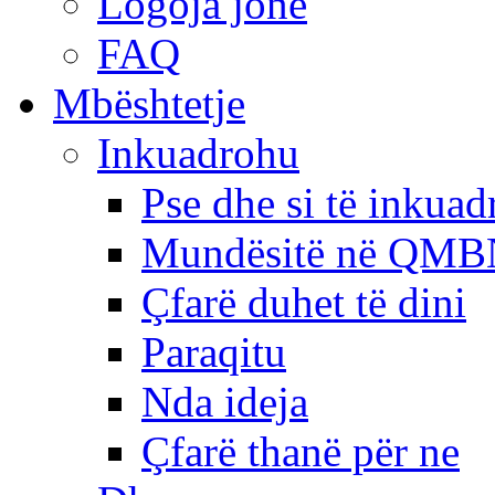
Logoja jonë
FAQ
Mbështetje
Inkuadrohu
Pse dhe si të inkua
Mundësitë në QMB
Çfarë duhet të dini
Paraqitu
Nda ideja
Çfarë thanë për ne