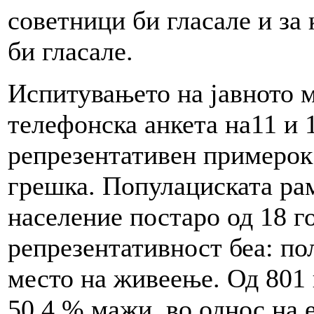
советници би гласале и за 
би гласале.
Испитувањето на јавното 
телефонска анкета на11 и 1
репрезентативен примерок
грешка. Популациската ра
население постаро од 18 г
репрезентативност беа: по
место на живеење. Од 801 
50,4 % мажи, во однос на 