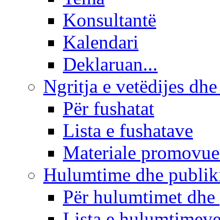
Konsultantë
Kalendari
Deklaruan...
Ngritja e vetëdijes dhe
Për fushatat
Lista e fushatave
Materiale promovue
Hulumtime dhe publi
Për hulumtimet dhe
Lista e hulumtimev