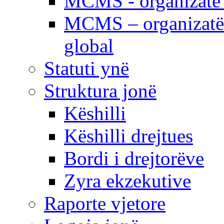
MCMS - organizatë e
MCMS – organizatë 
global
Statuti ynë
Struktura jonë
Këshilli
Këshilli drejtues
Bordi i drejtorëve
Zyra ekzekutive
Raporte vjetore