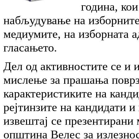
година, ко
набљудување на изборните
медиумите, на изборната а
гласањето.
Дел од активностите се и 
мислење за прашања поврз
карактеристиките на канди
рејтинзите на кандидати и
извештај се презентирани 
општина Велес за излезност