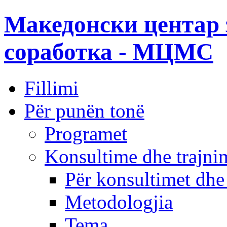
Македонски центар 
соработка - МЦМС
Fillimi
Për punën tonë
Programet
Konsultime dhe trajni
Për konsultimet dhe
Metodologjia
Tema