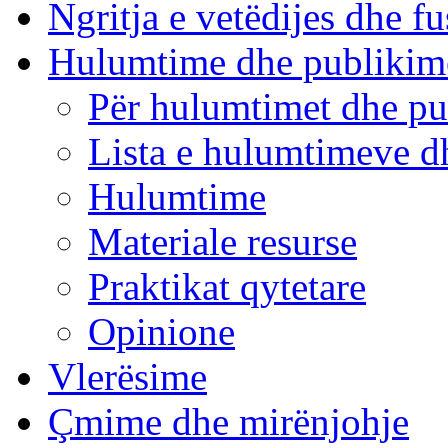
Ngritja e vetëdijes dhe fu
Hulumtime dhe publikim
Për hulumtimet dhe pu
Lista e hulumtimeve d
Hulumtime
Materiale resurse
Praktikat qytetare
Opinione
Vlerësime
Çmime dhe mirënjohje