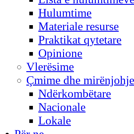
Hulumtime
Materiale resurse
Praktikat qytetare
Opinione
Vlerësime
Çmime dhe mirënjohj
Ndërkombëtare
Nacionale
Lokale
Për ne