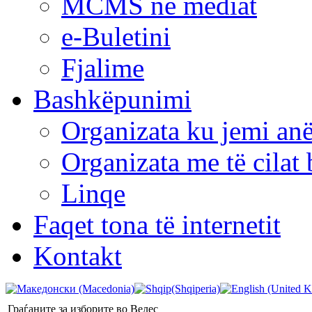
MCMS në mediat
e-Buletini
Fjalime
Bashkëpunimi
Organizata ku jemi anë
Organizata me të cila
Linqe
Faqet tona të internetit
Kontakt
Граѓаните за изборите во Велес