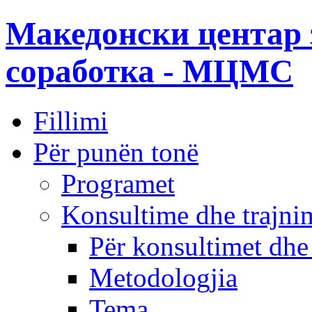
Македонски центар 
соработка - МЦМС
Fillimi
Për punën tonë
Programet
Konsultime dhe trajni
Për konsultimet dhe
Metodologjia
Tema