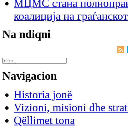
МЦМС стана полноправн
коалиција на граѓанск
Na ndiqni
Navigacion
Historia jonë
Vizioni, misioni dhe strat
Qëllimet tona