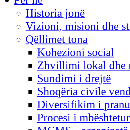
Historia jonë
Vizioni, misioni dhe st
Qëllimet tona
Kohezioni social
Zhvillimi lokal dhe 
Sundimi i drejtë
Shoqëria civile ven
Diversifikim i pranu
Procesi i mbështetur