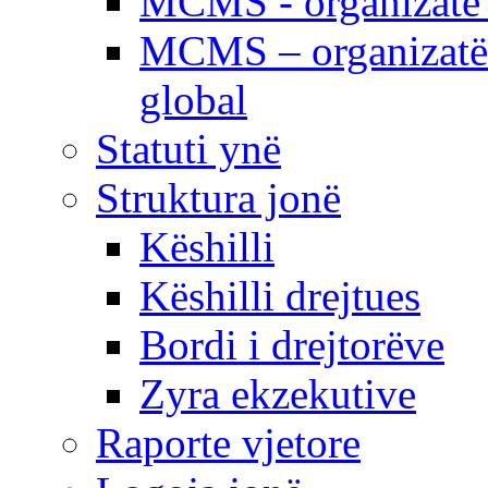
MCMS - organizatë e
MCMS – organizatë 
global
Statuti ynë
Struktura jonë
Këshilli
Këshilli drejtues
Bordi i drejtorëve
Zyra ekzekutive
Raporte vjetore