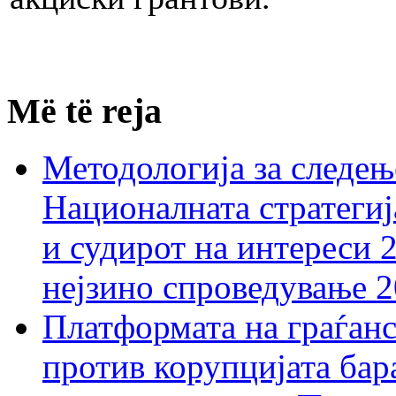
Më të reja
Методологија за следењ
Националната стратегиј
и судирот на интереси 
нејзино спроведување 
Платформата на граѓанс
против корупцијата бар