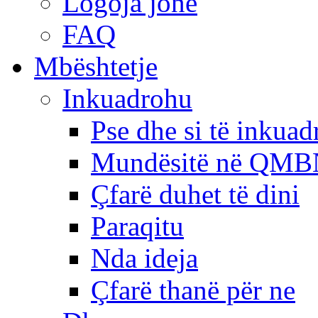
Logoja jonë
FAQ
Mbështetje
Inkuadrohu
Pse dhe si të inkua
Mundësitë në QMB
Çfarë duhet të dini
Paraqitu
Nda ideja
Çfarë thanë për ne