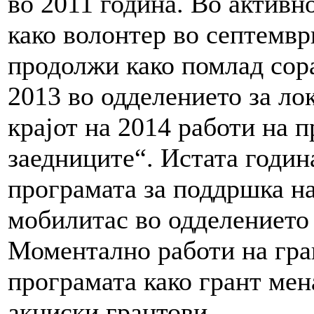
во 2011 година. Во актив
како волонтер во септември
продолжи како помлад сора
2013 во одделението за лок
крајот на 2014 работи на 
заедниците“. Истата годин
програмата за поддршка н
мобилитас во одделението 
Моментално работи на гра
програмата како грант мен
акциски грантови.