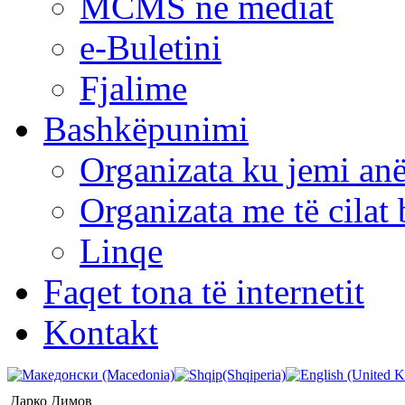
MCMS në mediat
e-Buletini
Fjalime
Bashkëpunimi
Organizata ku jemi anë
Organizata me të cila
Linqe
Faqet tona të internetit
Kontakt
Дарко Димов