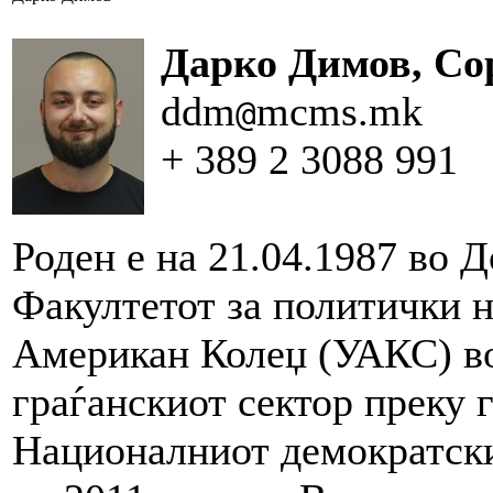
Дарко Димов, Со
ddm
mcms.mk
@
+ 389 2 3088 991
Роден е на 21.04.1987 во 
Факултетот за политички 
Американ Колеџ (УАКС) во
граѓанскиот сектор преку 
Националниот демократск