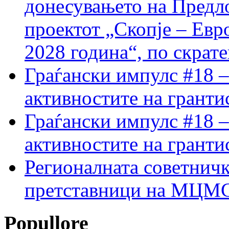
донесувањето на Предло
проектот „Скопје – Евр
2028 година“, по скрат
Граѓански импулс #18 –
активностите на гранти
Граѓански импулс #18 –
активностите на гранти
Регионалната советничк
претставници на МЦМС 
Popullore