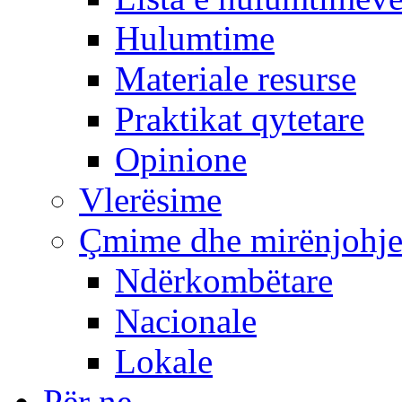
Hulumtime
Materiale resurse
Praktikat qytetare
Opinione
Vlerësime
Çmime dhe mirënjohj
Ndërkombëtare
Nacionale
Lokale
Për ne