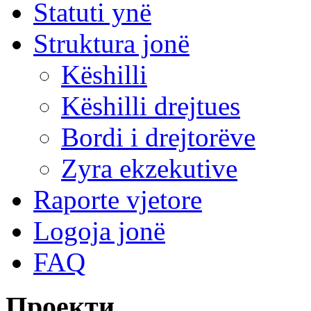
Statuti ynë
Struktura jonë
Këshilli
Këshilli drejtues
Bordi i drejtorëve
Zyra ekzekutive
Raporte vjetore
Logoja jonë
FAQ
Проекти