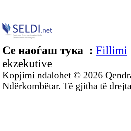
Се наоѓаш тука :
Fillimi
ekzekutive
Kopjimi ndalohet © 2026 Qend
Ndërkombëtar. Të gjitha të drejta