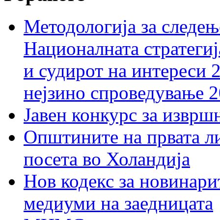
Методологија за следењ
Националната стратегиј
и судирот на интереси 
нејзино спроведување 
Јавен конкурс за изврш
Општините на првата ли
посета во Холандија
Нов кодекс за новинарит
медиуми на заедницата