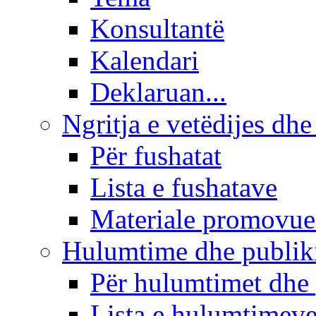
Konsultantë
Kalendari
Deklaruan...
Ngritja e vetëdijes dhe
Për fushatat
Lista e fushatave
Materiale promovue
Hulumtime dhe publi
Për hulumtimet dhe
Lista e hulumtimev