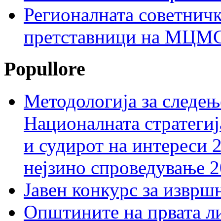
Регионалната советничк
претставници на МЦМС 
Popullore
Методологија за следењ
Националната стратегиј
и судирот на интереси 
нејзино спроведување 
Јавен конкурс за изврш
Општините на првата ли