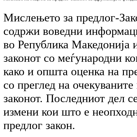
Мислењето за предлог-Зак
содржи воведни информаци
во Република Македонија и
законот со меѓународни ко
како и општа оценка на пре
со преглед на очекуваните
законот. Последниот дел с
измени кои што е неопходн
предлог закон.