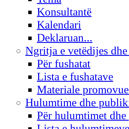
Konsultantë
Kalendari
Deklaruan...
Ngritja e vetëdijes dhe
Për fushatat
Lista e fushatave
Materiale promovue
Hulumtime dhe publi
Për hulumtimet dhe
Lista e hulumtimev