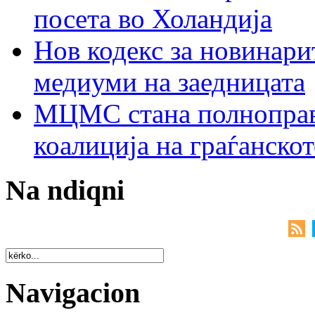
посета во Холандија
Нов кодекс за новинарит
медиуми на заедницата
МЦМС стана полноправн
коалиција на граѓанск
Na ndiqni
Navigacion