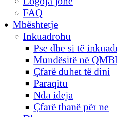
Logoja jonë
FAQ
Mbështetje
Inkuadrohu
Pse dhe si të inkua
Mundësitë në QMB
Çfarë duhet të dini
Paraqitu
Nda ideja
Çfarë thanë për ne