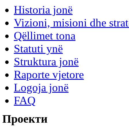
Historia jonë
Vizioni, misioni dhe strat
Qëllimet tona
Statuti ynë
Struktura jonë
Raporte vjetore
Logoja jonë
FAQ
Проекти