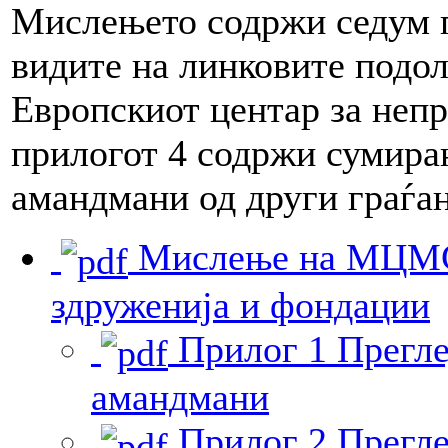
Мислењето содржи седум п
видите на линковите подол
Европскиот центар за неп
прилогот 4 содржи сумира
амандмани од други граѓа
Мислење на МЦМС з
здруженија и фондации
Прилог 1 Прегл
амандмани
Прилог 2 Прегле