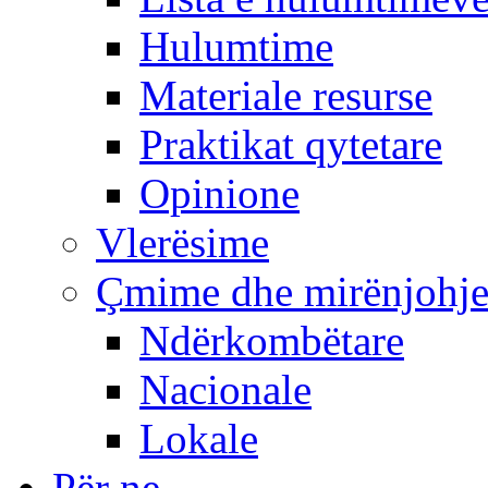
Hulumtime
Materiale resurse
Praktikat qytetare
Opinione
Vlerësime
Çmime dhe mirënjohj
Ndërkombëtare
Nacionale
Lokale
Për ne