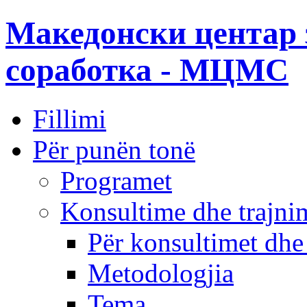
Македонски центар 
соработка - МЦМС
Fillimi
Për punën tonë
Programet
Konsultime dhe trajni
Për konsultimet dhe
Metodologjia
Tema