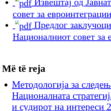
Извештај од Јавнат
совет за евроинтеграци
Предлог заклучоци 
Националниот совет за 
Më të reja
Методологија за следењ
Националната стратегиј
и судирот на интереси 