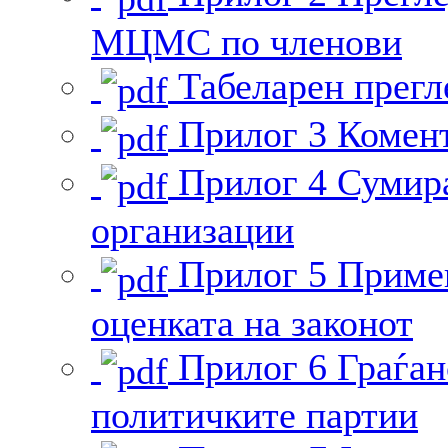
МЦМС по членови
Табеларен прегл
Прилог 3 Комен
Прилог 4 Сумира
организации
Прилог 5 Приме
оценката на законот
Прилог 6 Граѓан
политичките партии