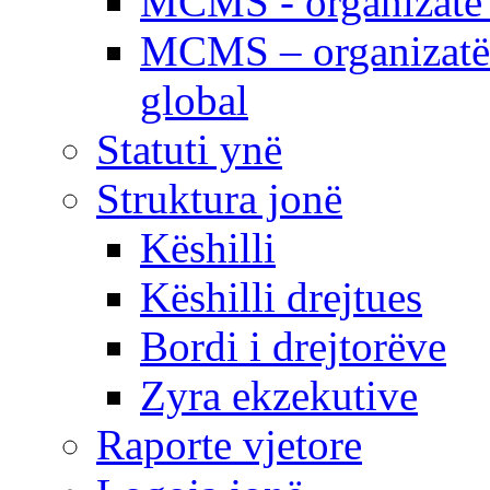
MCMS - organizatë e
MCMS – organizatë 
global
Statuti ynë
Struktura jonë
Këshilli
Këshilli drejtues
Bordi i drejtorëve
Zyra ekzekutive
Raporte vjetore