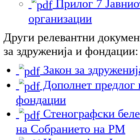
Прилог 7 Јавнио
организации
Други релевантни докумен
за здруженија и фондации:
Закон за здружениј
Дополнет предлог н
фондации
Стенографски беле
на Собранието на РМ