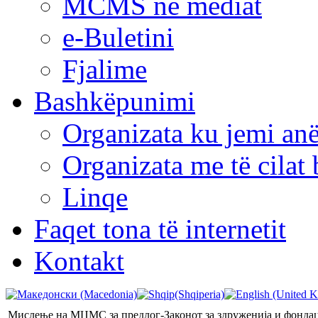
MCMS në mediat
e-Buletini
Fjalime
Bashkëpunimi
Organizata ku jemi anë
Organizata me të cila
Linqe
Faqet tona të internetit
Kontakt
Мислење на МЦМС за предлог-Законот за здруженија и фонда