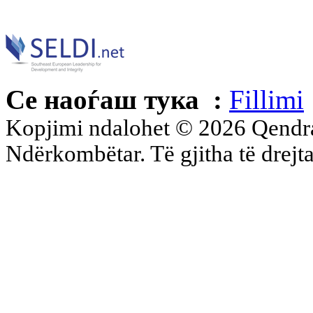
Се наоѓаш тука :
Fillimi
Kopjimi ndalohet © 2026 Qend
Ndërkombëtar. Të gjitha të drejta