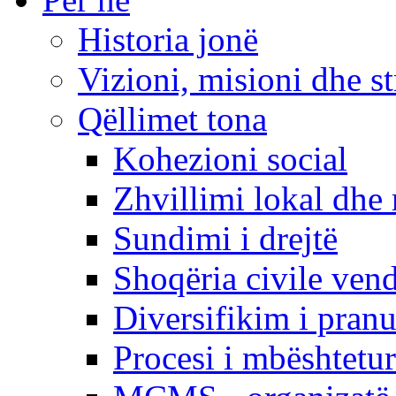
Historia jonë
Vizioni, misioni dhe st
Qëllimet tona
Kohezioni social
Zhvillimi lokal dhe 
Sundimi i drejtë
Shoqëria civile ven
Diversifikim i pranu
Procesi i mbështetur