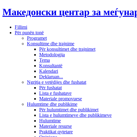
Македонски центар за меѓун
Fillimi
Për punën tonë
Programet
Konsultime dhe trajnime
Për konsultimet dhe trajnimet
Metodologjia
Tema
Konsultantë
Kalendari
Deklaruan...
Ngritja e vetëdijes dhe fushatat
Për fushatat
Lista e fushatave
Materiale promovuese
Hulumtime dhe publikime
Për hulumtimet dhe publikimet
Lista e hulumtimeve dhe publikimeve
Hulumtime
Materiale resurse
Praktikat qytetare