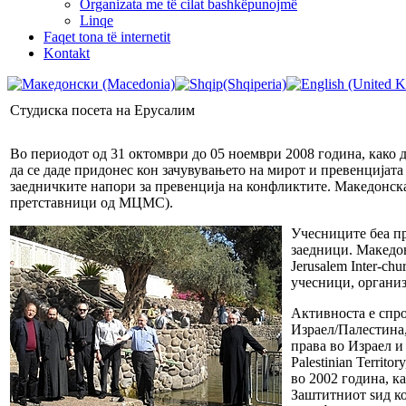
Organizata me të cilat bashkëpunojmë
Linqe
Faqet tona të internetit
Kontakt
Студиска посета на Ерусалим
Во периодот од 31 октомври до 05 ноември 2008 година, како 
да се даде придонес кон зачувувањето на мирот и превенцијата
заедничките напори за превенција на конфликтите. Македонска
претставници од МЦМС).
Учесниците беа пр
заедници. Македон
Jerusalem Inter-ch
учесници, организ
Активноста е спро
Израел/Палестина,
права во Израел и 
Palestinian Terri
во 2002 година, к
Заштитниот ѕид ко