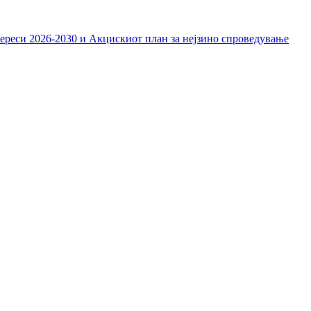
тереси 2026-2030 и Акцискиот план за нејзино спроведување