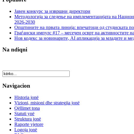
Јавен конкурс за извршни директори
Методологија за следење на имплементацијата на Национа
2026-2030
Општините на првата линија: впечатоци од студиската по
Граѓански импулс #17 – месечен осврт на активностите н
Нов кодекс за новинарите, AI апликација за младите и м
Na ndiqni
Navigacion
Historia jonë
Vizioni, misioni dhe strategjia jonë
Qëllimet tona
Statuti ynë
Struktura jonë
Raporte vjetore
Logoja jonë