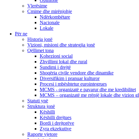
Opinione
Vlerësime
Çmime dhe mirënjohje
Ndërkombëtare
Nacionale
Lokale
Për ne
Historia jonë
Vizioni, misioni dhe strategjia jonë
Qëllimet tona
Kohezioni social
Zhvillimi lokal dhe rural
Sundimi i drejtë
Shoqëria civile vendore dhe dinamike
Diversifikim i pranuar kulturor
Procesi i mbështetur eurointegrues
MCMS - organizatë e pavarur dhe me kredibilitet
MCMS – organizatë me rrënjë lokale dhe vizion g
Statuti ynë
Struktura jonë
Këshilli
Këshilli drejtues
Bordi i drejtorëve
Zyra ekzekutive
Raporte vjetore