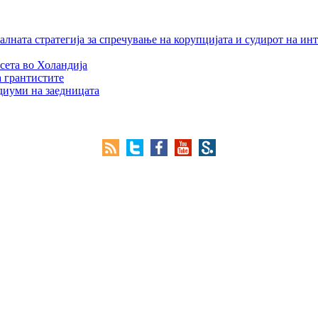
лната стратегија за спречување на корупцијата и судирот на ин
сета во Холандија
а грантистите
едиуми на заедницата