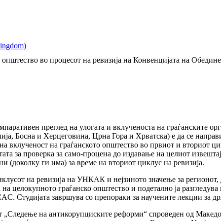
то општество во процесот на ревизија на Конвенцијата на Обеди
компаративен преглед на улогата и вклученоста на граѓанските 
нија, Босна и Херцеговина, Црна Гора и Хрватска) е да се напра
 на вклученост на граѓанското општество во првиот и вториот ц
ата за проверка за само-процена до издавање на целиот извештај 
и (доколку ги има) за време на вториот циклус на ревизија.
циклусот на ревизија на УНКАК и нејзиното значење за регионот,
а на целокупното граѓанско општество и подетално ја разгледува
CAC. Студијата завршува со препораки за научените лекции за 
от „Следење на антикорупциските реформи“ спроведен од Македо