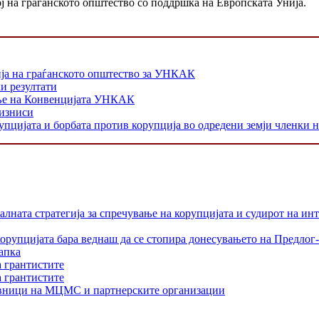
ој на граѓанското општество со поддршка на Европската Унија.
ја на граѓанското општество за УНКАК
и резултати
ање на Конвенцијата УНКАК
бизниси
упцијата и борбата против корупција во одредени земји членки 
лната стратегија за спречување на корупцијата и судирот на ин
орупцијата бара веднаш да се стопира донесувањето на Предлог-
апка
а грантистите
а грантистите
тавници на МЦМС и партнерските организации