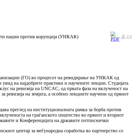
нети нации против корупција (УНКАК)
организации (ГО) во процесот на ревидирање на УНКАК од
ви увид на најдобрите практики и научените лекции. Студијата
иклус на ревизија на UNCAC, од првата фаза на вклученост на
за ревизија на земјата, а особено лекциите научени од првиот
 дава преглед на институционалната рамка за борба против
 вклученоста на граѓанското општество во првиот и вториот
државите и Конференцијата на државите потписнички
нскиот центар за меѓународна соработка во партнерство со