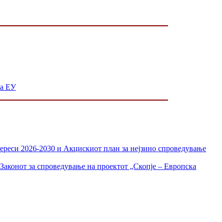
на ЕУ
тереси 2026-2030 и Акцискиот план за нејзино спроведување
Законот за спроведување на проектот „Скопје – Европска