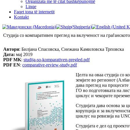
Organizata me të cilat bashkëpunojmë
Linqe
Faqet tona të internetit
Kontakt
Студија со компаративен преглед на вклученост на граѓанско
Aвтори
: Билјана Спасовска, Снежана Камиловска Трповска
Дата:
мај 2019
PDF MK
:
studija-so-komparativen-pregled.pdf
PDF EN
:
comparative-review-study.pdf
Целта на оваа студија со 
земјите во регионот (Алба
дава преглед на процесите
ГО во подготовката на лист
циклус и чекорите преземен
Студијата дава основа за 
корупција и за вклученост
циклус на ревизија на UN
Студијата е дел од проект