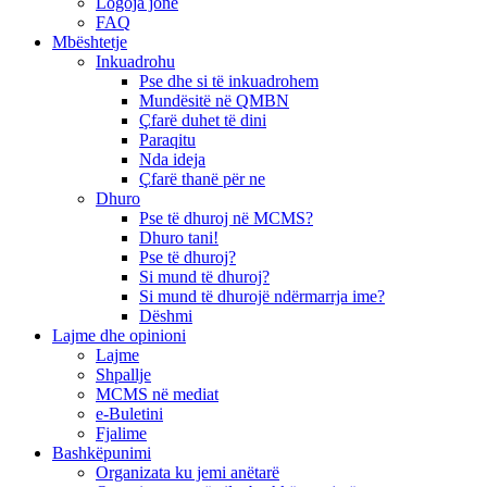
Logoja jonë
FAQ
Mbështetje
Inkuadrohu
Pse dhe si të inkuadrohem
Mundësitë në QMBN
Çfarë duhet të dini
Paraqitu
Nda ideja
Çfarë thanë për ne
Dhuro
Pse të dhuroj në MCMS?
Dhuro tani!
Pse të dhuroj?
Si mund të dhuroj?
Si mund të dhurojë ndërmarrja ime?
Dëshmi
Lajme dhe opinioni
Lajme
Shpallje
MCMS në mediat
e-Buletini
Fjalime
Bashkëpunimi
Organizata ku jemi anëtarë