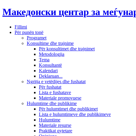
Македонски центар за меѓун
Fillimi
Për punën tonë
Programet
Konsultime dhe trajnime
Për konsultimet dhe trajnimet
Metodologjia
Tema
Konsultantë
Kalendari
Deklaruan...
Ngritja e vetëdijes dhe fushatat
Për fushatat
Lista e fushatave
Materiale promovuese
Hulumtime dhe publikime
Për hulumtimet dhe publikimet
Lista e hulumtimeve dhe publikimeve
Hulumtime
Materiale resurse
Praktikat qytetare