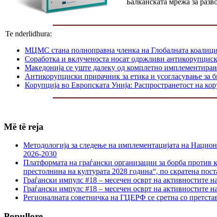
Балканската мрежа за разв
Te nderlidhura:
МЦМС стана полноправна членка на Глобалната коалици
Соработка и вклученоста носат одржливи антикорупциск
Македонија се уште далеку од комплетно имплементир
Антикорупциски прирачник за етика и усогласување за 
Корупција во Европската Унија: Распространетост на кор
Më të reja
Методологија за следење на имплементацијата на Национа
2026-2030
Платформата на граѓански организации за борба против к
престолнина на културата 2028 година“, по скратена пост
Граѓански импулс #18 – месечен осврт на активностите н
Граѓански импулс #18 – месечен осврт на активностите н
Регионалната советничка на ГЦЕРФ се сретна со претс
Popullore