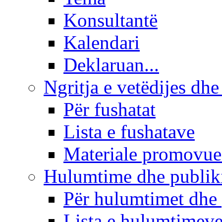
Konsultantë
Kalendari
Deklaruan...
Ngritja e vetëdijes dhe
Për fushatat
Lista e fushatave
Materiale promovue
Hulumtime dhe publi
Për hulumtimet dhe
Lista e hulumtimev