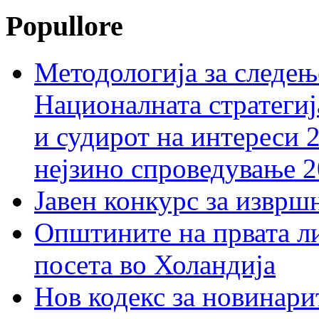
Popullore
Методологија за следењ
Националната стратегиј
и судирот на интереси 
нејзино спроведување 
Јавен конкурс за изврш
Општините на првата ли
посета во Холандија
Нов кодекс за новинарит