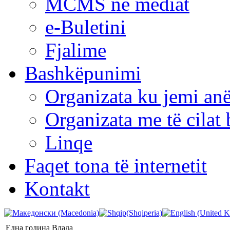
MCMS në mediat
e-Buletini
Fjalime
Bashkëpunimi
Organizata ku jemi anë
Organizata me të cila
Linqe
Faqet tona të internetit
Kontakt
Една година Влада