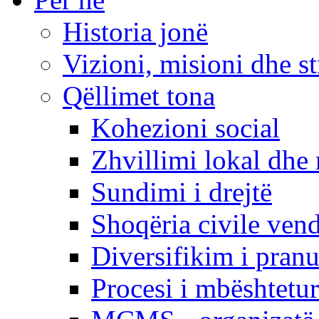
Historia jonë
Vizioni, misioni dhe st
Qëllimet tona
Kohezioni social
Zhvillimi lokal dhe 
Sundimi i drejtë
Shoqëria civile ven
Diversifikim i pranu
Procesi i mbështetur