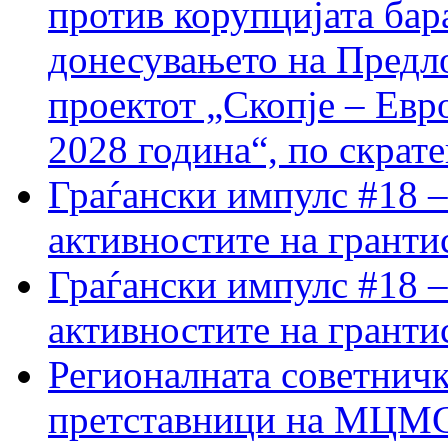
против корупцијата бар
донесувањето на Предло
проектот „Скопје – Евр
2028 година“, по скрат
Граѓански импулс #18 –
активностите на гранти
Граѓански импулс #18 –
активностите на гранти
Регионалната советничк
претставници на МЦМС 