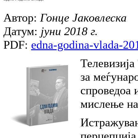
Автор:
Гонце Јаковлеска
Датум:
јуни 2018 г.
PDF:
edna-godina-vlada-20
Телевизија
за меѓунар
спроведоа 
мислење на
Истражувањ
перцепција 