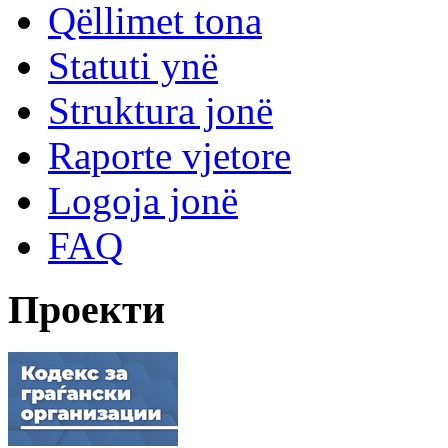
Qëllimet tona
Statuti ynë
Struktura jonë
Raporte vjetore
Logoja jonë
FAQ
Проекти