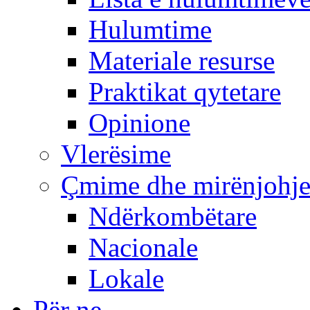
Hulumtime
Materiale resurse
Praktikat qytetare
Opinione
Vlerësime
Çmime dhe mirënjohj
Ndërkombëtare
Nacionale
Lokale
Për ne