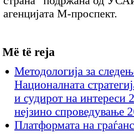
страна“ подржана од УСАИ
агенцијата М-проспект.
Më të reja
Методологија за следењ
Националната стратегиј
и судирот на интереси 
нејзино спроведување 
Платформата на граѓанс