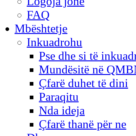
Logoja jonë
FAQ
Mbështetje
Inkuadrohu
Pse dhe si të inkua
Mundësitë në QMB
Çfarë duhet të dini
Paraqitu
Nda ideja
Çfarë thanë për ne