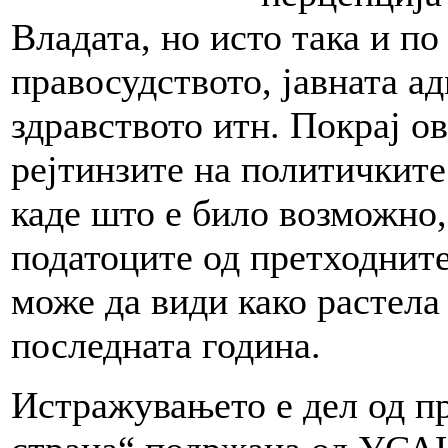
Владата, но исто така и по
правосудството, јавната а
здравството итн. Покрај ов
рејтинзите на политичките
каде што е било возможно,
податоците од претходните
може да види како растела
последната година.
Истражувањето е дел од пр