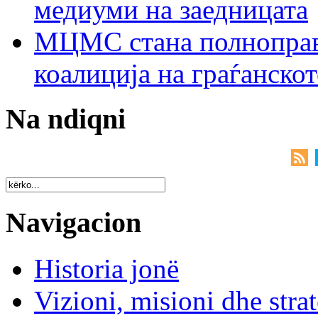
медиуми на заедницата
МЦМС стана полноправн
коалиција на граѓанск
Na ndiqni
Navigacion
Historia jonë
Vizioni, misioni dhe strat