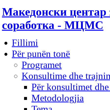
Македонски центар 
соработка - МЦМС
Fillimi
Për punën tonë
Programet
Konsultime dhe trajni
Për konsultimet dhe
Metodologjia
Tema