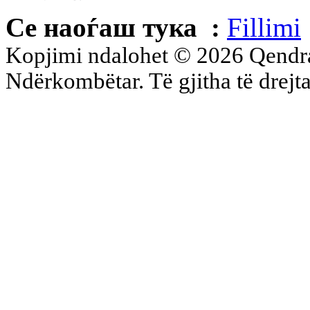
Се наоѓаш тука :
Fillimi
Kopjimi ndalohet © 2026 Qend
Ndërkombëtar. Të gjitha të drejta