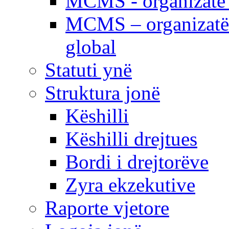
MCMS - organizatë e
MCMS – organizatë 
global
Statuti ynë
Struktura jonë
Këshilli
Këshilli drejtues
Bordi i drejtorëve
Zyra ekzekutive
Raporte vjetore