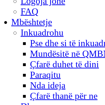
Logoja jonë
FAQ
Mbështetje
Inkuadrohu
Pse dhe si të inkua
Mundësitë në QMB
Çfarë duhet të dini
Paraqitu
Nda ideja
Çfarë thanë për ne