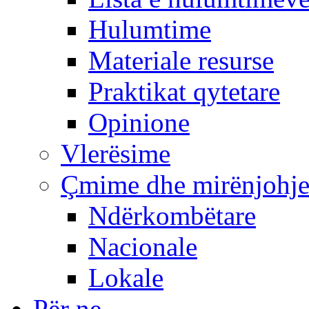
Hulumtime
Materiale resurse
Praktikat qytetare
Opinione
Vlerësime
Çmime dhe mirënjohj
Ndërkombëtare
Nacionale
Lokale
Për ne