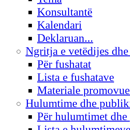
Konsultantë
Kalendari
Deklaruan...
Ngritja e vetëdijes dhe
Për fushatat
Lista e fushatave
Materiale promovue
Hulumtime dhe publi
Për hulumtimet dhe
Lista e hulumtimev