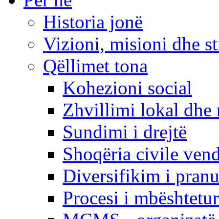
Historia jonë
Vizioni, misioni dhe st
Qëllimet tona
Kohezioni social
Zhvillimi lokal dhe 
Sundimi i drejtë
Shoqëria civile ven
Diversifikim i pranu
Procesi i mbështetur