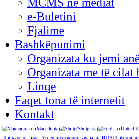
MCMS në mediat
e-Buletini
Fjalime
Bashkëpunimi
Organizata ku jemi anë
Organizata me të cila
Linqe
Faqet tona të internetit
Kontakt
Конкурс на тема „Успешно искористување на ИПАРД фондови