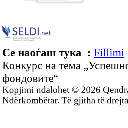
Се наоѓаш тука :
Fillimi
Конкурс на тема „Успешн
фондовите“
Kopjimi ndalohet © 2026 Qend
Ndërkombëtar. Të gjitha të drejta