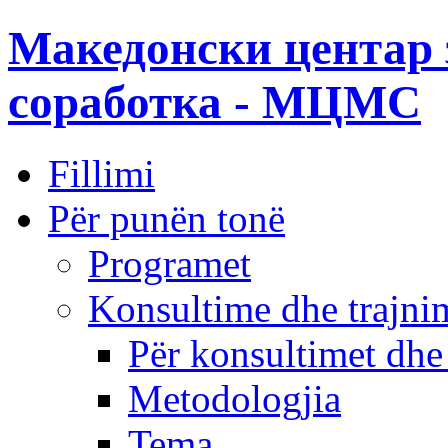
Македонски центар 
соработка - МЦМС
Fillimi
Për punën tonë
Programet
Konsultime dhe trajni
Për konsultimet dhe
Metodologjia
Tema