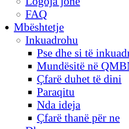
Logoja jonë
FAQ
Mbështetje
Inkuadrohu
Pse dhe si të inkua
Mundësitë në QMB
Çfarë duhet të dini
Paraqitu
Nda ideja
Çfarë thanë për ne