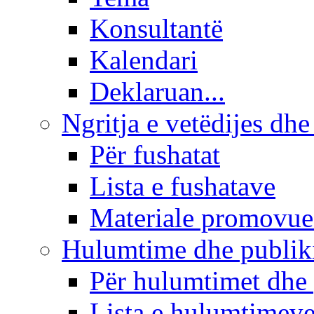
Konsultantë
Kalendari
Deklaruan...
Ngritja e vetëdijes dhe
Për fushatat
Lista e fushatave
Materiale promovue
Hulumtime dhe publi
Për hulumtimet dhe
Lista e hulumtimev