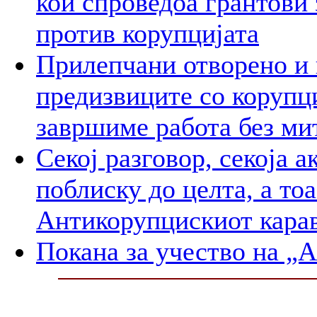
кои спроведоа грантови 
против корупцијата
Прилепчани отворенo и 
предизвиците со корупц
завршиме работа без ми
Секој разговор, секоја а
поблиску до целта, а то
Антикорупцискиот карав
Покана за учество на „