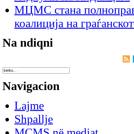
МЦМС стана полноправн
коалиција на граѓанск
Na ndiqni
Navigacion
Lajme
Shpallje
MCMS në mediat