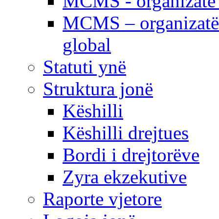
MCMS - organizatë e
MCMS – organizatë 
global
Statuti ynë
Struktura jonë
Këshilli
Këshilli drejtues
Bordi i drejtorëve
Zyra ekzekutive
Raporte vjetore