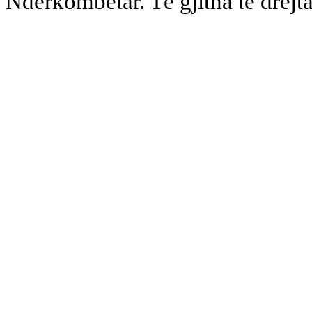
Ndërkombëtar. Të gjitha të drejta