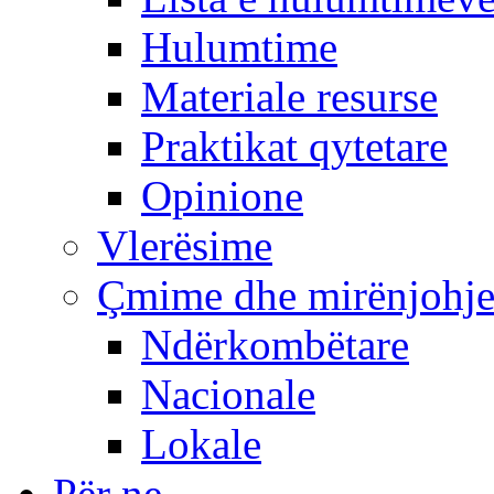
Hulumtime
Materiale resurse
Praktikat qytetare
Opinione
Vlerësime
Çmime dhe mirënjohj
Ndërkombëtare
Nacionale
Lokale
Për ne