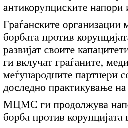
антикорупциските напори и
Граѓанските организации м
борбата против корупцијат
развијат своите капацитет
ги вклучат граѓаните, мед
меѓународните партнери со
доследно практикување на 
МЦМС ги продолжува напо
борба против корупцијата 