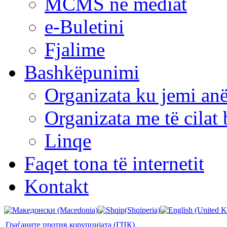
MCMS në mediat
e-Buletini
Fjalime
Bashkëpunimi
Organizata ku jemi anë
Organizata me të cila
Linqe
Faqet tona të internetit
Kontakt
Граѓаните против корупцијата (ГПК)