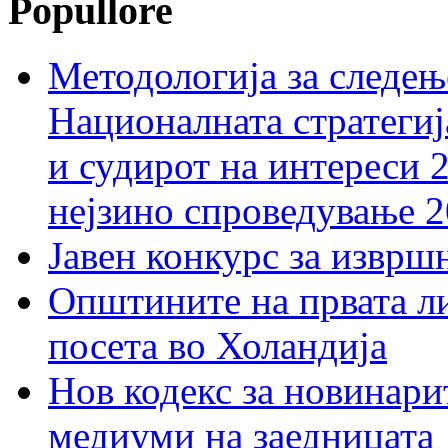
Popullore
Методологија за следењ
Националната стратегиј
и судирот на интереси 
нејзино спроведување 
Јавен конкурс за изврш
Општините на првата ли
посета во Холандија
Нов кодекс за новинарит
медиуми на заедницата