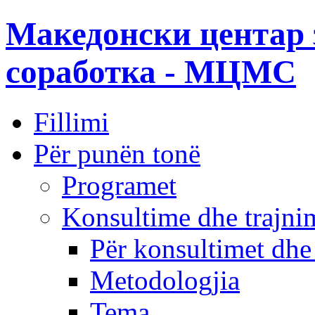
Македонски центар 
соработка - МЦМС
Fillimi
Për punën tonë
Programet
Konsultime dhe trajni
Për konsultimet dhe
Metodologjia
Tema