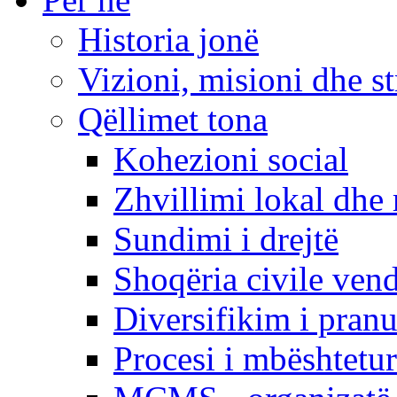
Historia jonë
Vizioni, misioni dhe st
Qëllimet tona
Kohezioni social
Zhvillimi lokal dhe 
Sundimi i drejtë
Shoqëria civile ven
Diversifikim i pranu
Procesi i mbështetur