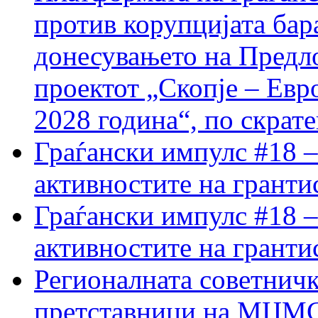
против корупцијата бар
донесувањето на Предло
проектот „Скопје – Евр
2028 година“, по скрат
Граѓански импулс #18 –
активностите на гранти
Граѓански импулс #18 –
активностите на гранти
Регионалната советничк
претставници на МЦМС 