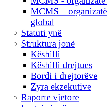
MCMS - organizatë e
MCMS – organizatë 
global
Statuti ynë
Struktura jonë
Këshilli
Këshilli drejtues
Bordi i drejtorëve
Zyra ekzekutive
Raporte vjetore