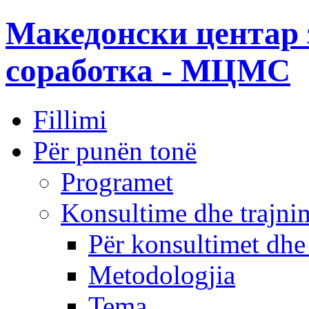
Македонски центар 
соработка - МЦМС
Fillimi
Për punën tonë
Programet
Konsultime dhe trajni
Për konsultimet dhe
Metodologjia
Tema