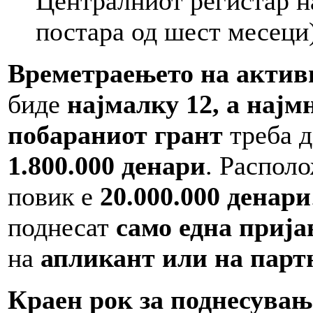
Централниот регистар н
постара од шест месеци
Времетраењето на актив
биде
најмалку 12, а најм
побараниот грант
треба 
1.800.000 денари
. Распол
повик е
20.000.000 денари
поднесат
само една прија
на
апликант или на парт
Краен рок за поднесување