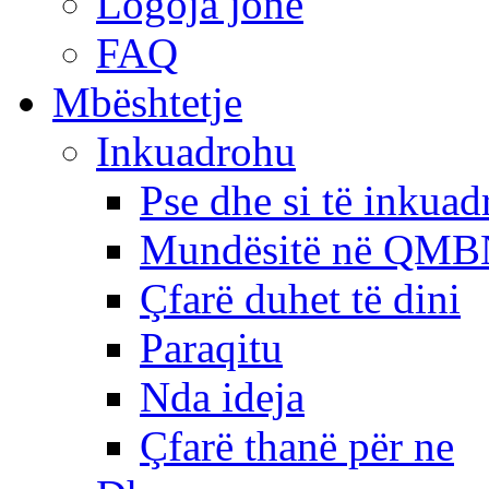
Logoja jonë
FAQ
Mbështetje
Inkuadrohu
Pse dhe si të inkua
Mundësitë në QMB
Çfarë duhet të dini
Paraqitu
Nda ideja
Çfarë thanë për ne