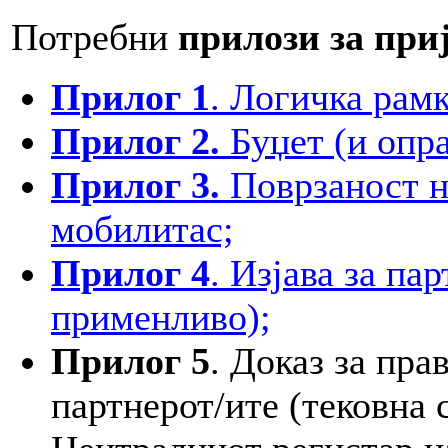
Потребни
прилози за при
Прилог 1
. Логичка рамк
Прилог 2.
Буџет (и опра
Прилог 3.
Поврзаност н
мобилитас;
Прилог 4
. Изјава за па
применливо);
Прилог 5
. Доказ за пра
партнерот/ите (тековна 