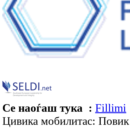
Се наоѓаш тука :
Fillimi
Цивика мобилитас: Повик