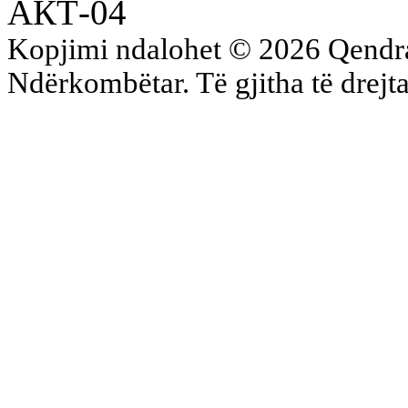
АКТ-04
Kopjimi ndalohet © 2026 Qend
Ndërkombëtar. Të gjitha të drejta