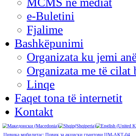
MCMS në mediat
e-Buletini
Fjalime
Bashkëpunimi
Organizata ku jemi anë
Organizata me të cila
Linqe
Faqet tona të internetit
Kontakt
Цивика мобилитас: Повик за акциски грантови ЦМ-АКТ-04