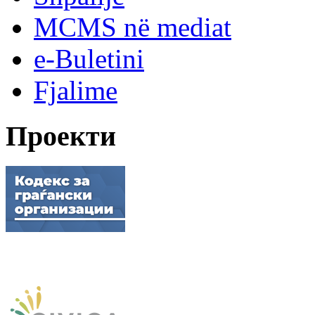
MCMS në mediat
e-Buletini
Fjalime
Проекти