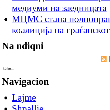
медиуми на заедницата
МЦМС стана полноправн
коалиција на граѓанск
Na ndiqni
Navigacion
Lajme
Shpallje