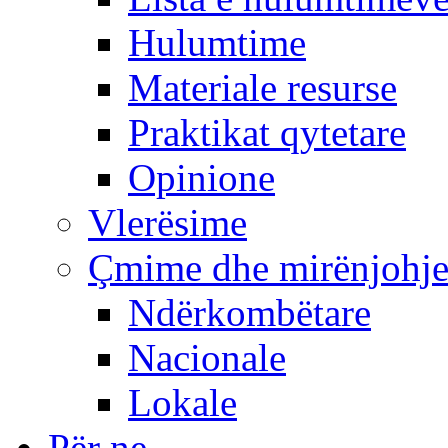
Hulumtime
Materiale resurse
Praktikat qytetare
Opinione
Vlerësime
Çmime dhe mirënjohj
Ndërkombëtare
Nacionale
Lokale
Për ne