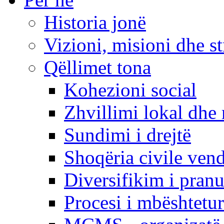
Historia jonë
Vizioni, misioni dhe st
Qëllimet tona
Kohezioni social
Zhvillimi lokal dhe 
Sundimi i drejtë
Shoqëria civile ven
Diversifikim i pranu
Procesi i mbështetur