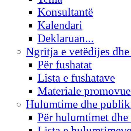
Konsultantë
Kalendari
Deklaruan...
Ngritja e vetëdijes dhe
Për fushatat
Lista e fushatave
Materiale promovue
Hulumtime dhe publi
Për hulumtimet dhe
Lista e hulumtimev