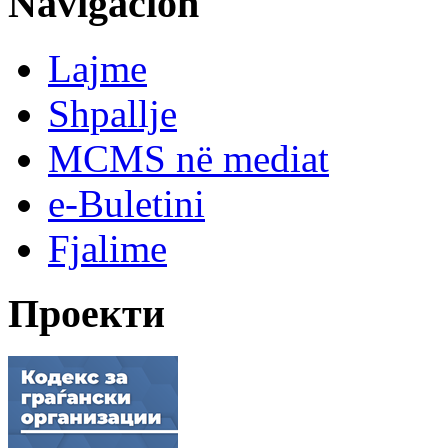
Navigacion
Lajme
Shpallje
MCMS në mediat
e-Buletini
Fjalime
Проекти