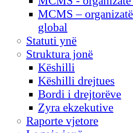
MCMS - organizatë e
MCMS – organizatë 
global
Statuti ynë
Struktura jonë
Këshilli
Këshilli drejtues
Bordi i drejtorëve
Zyra ekzekutive
Raporte vjetore