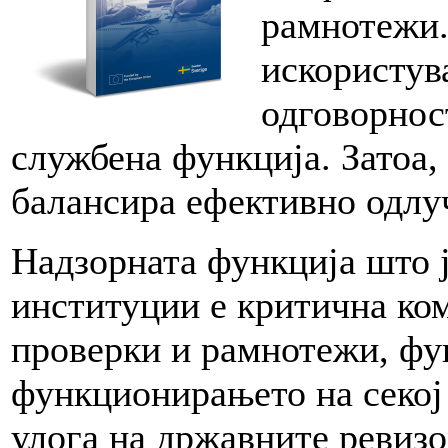
рамнотежи.
искористув
одговорност
службена функција. Затоа, 
балансира ефективно одлу
Надзорната функција што 
институции е критична ком
проверки и рамнотежи, фу
функционирањето на секој
улога на државните ревизо