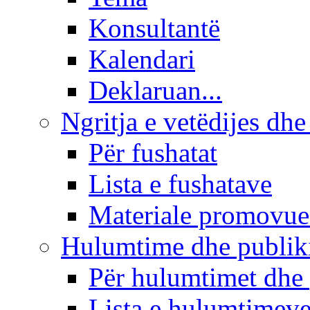
Konsultantë
Kalendari
Deklaruan...
Ngritja e vetëdijes dhe
Për fushatat
Lista e fushatave
Materiale promovue
Hulumtime dhe publi
Për hulumtimet dhe
Lista e hulumtimev