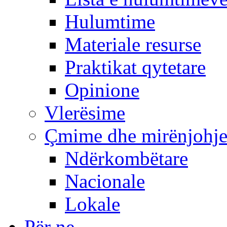
Hulumtime
Materiale resurse
Praktikat qytetare
Opinione
Vlerësime
Çmime dhe mirënjohj
Ndërkombëtare
Nacionale
Lokale
Për ne