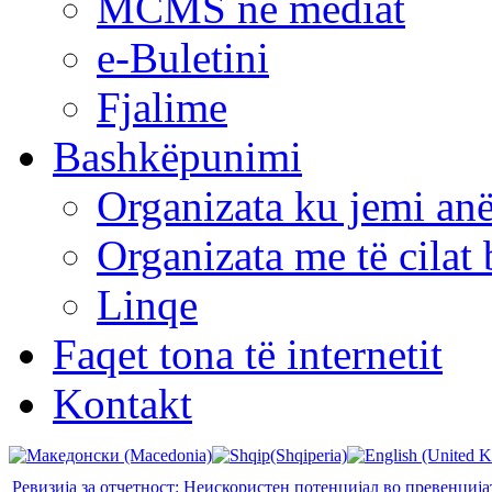
MCMS në mediat
e-Buletini
Fjalime
Bashkëpunimi
Organizata ku jemi anë
Organizata me të cila
Linqe
Faqet tona të internetit
Kontakt
Ревизија за отчетност: Неискористен потенцијал во превенција