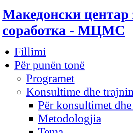
Македонски центар 
соработка - МЦМС
Fillimi
Për punën tonë
Programet
Konsultime dhe trajni
Për konsultimet dhe
Metodologjia
Tema