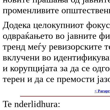
променливите општествен
Додека целокупниот фокус 
одвраќањето во јавните фи
тренд меѓу ревизорските т
вклучени во идентификува
и корупцијата за да се од
терен и да се премости јаз
< Parapr
Te nderlidhura: