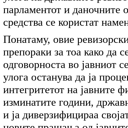
парламентот и даночните 
средства се користат наме
Понатаму, овие ревизорски
препораки за тоа како да 
одговорноста во јавниот с
улога останува да ја проце
интегритетот на јавните ф
изминатите години, држав
и ја диверзифицираа својат
новите прашања од јавните