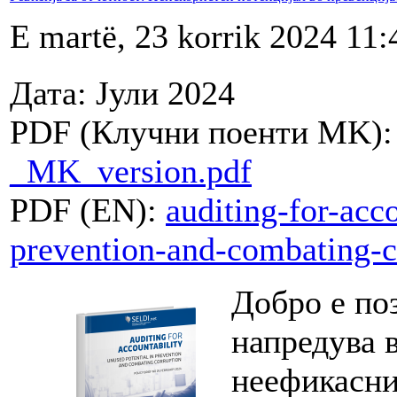
E martë, 23 korrik 2024 11:
Дата: Јули 2024
PDF (Клучни поенти MK)
_MK_version.pdf
PDF (EN):
auditing-for-acc
prevention-and-combating-c
Добро е по
напредува 
неефикасни