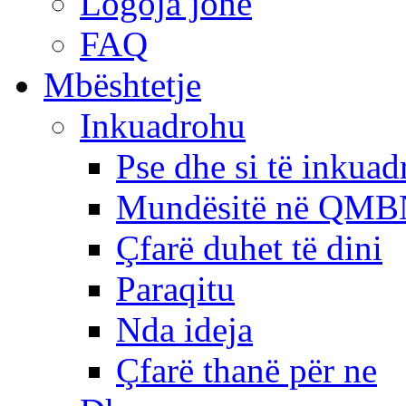
Logoja jonë
FAQ
Mbështetje
Inkuadrohu
Pse dhe si të inkua
Mundësitë në QMB
Çfarë duhet të dini
Paraqitu
Nda ideja
Çfarë thanë për ne