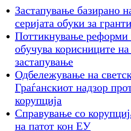
Застапување базирано н
серијата обуки за грант
Поттикнување реформи 
обучува корисниците на
застапување
Одбележување на светск
Граѓанскиот надзор про
корупција
Справување со корупција
на патот кон ЕУ