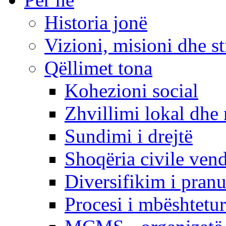
Historia jonë
Vizioni, misioni dhe st
Qëllimet tona
Kohezioni social
Zhvillimi lokal dhe 
Sundimi i drejtë
Shoqëria civile ven
Diversifikim i pranu
Procesi i mbështetur