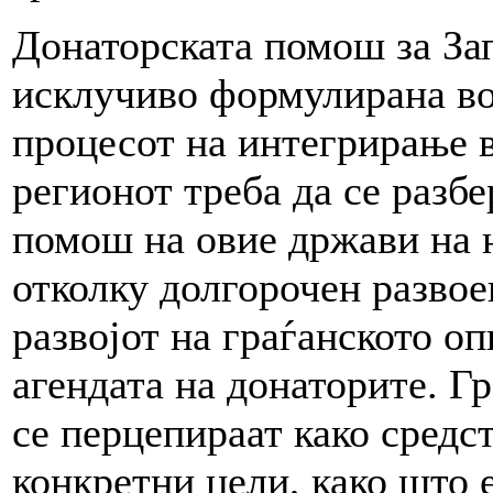
Донаторската помош за За
исклучиво формулирана во
процесот на интегрирање 
регионот треба да се разбе
помош на овие држави на н
отколку долгорочен развоен
развојот на граѓанското о
агендата на донаторите. Г
се перцепираат како средс
конкретни цели, како што 