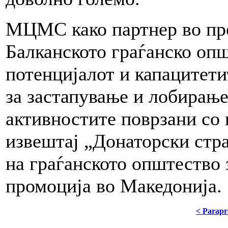
МЦМС како партнер во про
Балканското граѓанско оп
потенцијалот и капацитети
за застапување и лобирањ
активностите поврзани со 
извештај „Донаторски стр
на граѓанското општество 
промоција во Македонија.
< Parapr