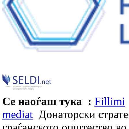
Се наоѓаш тука :
Fillimi
mediat
Донаторски страте
граѓанското општество во