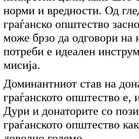
норми и вредности. Од гле
граѓанско општество засно
може брзо да одговори на
потреби е идеален инструм
мисија.
Доминантниот став на дон
граѓанското општество е, и
Дури и донаторите со пози
граѓанското општество как
доволно големо.