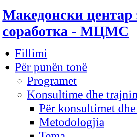
Македонски центар 
соработка - МЦМС
Fillimi
Për punën tonë
Programet
Konsultime dhe trajni
Për konsultimet dhe
Metodologjia
Tema