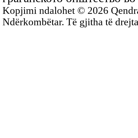
Kopjimi ndalohet © 2026 Qend
Ndërkombëtar. Të gjitha të drejta