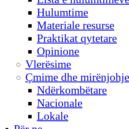
Hulumtime
Materiale resurse
Praktikat qytetare
Opinione
Vlerësime
Çmime dhe mirënjohj
Ndërkombëtare
Nacionale
Lokale
Për ne