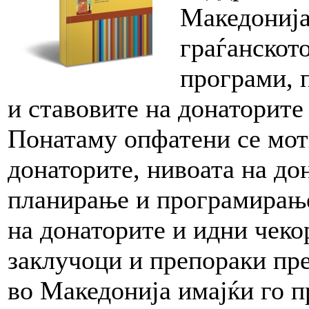
Македонија
граѓанскот
програми, 
и ставовите на донаторите
Понатаму опфатени се мот
донаторите, нивоата на до
планирање и програмирање
на донаторите и идни чеко
заклучоци и препораки пре
во Македонија имајќи го 