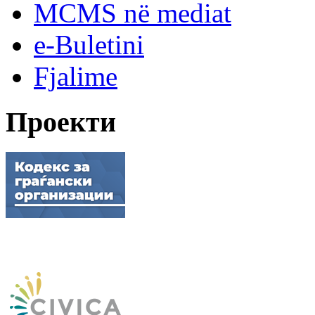
MCMS në mediat
e-Buletini
Fjalime
Проекти