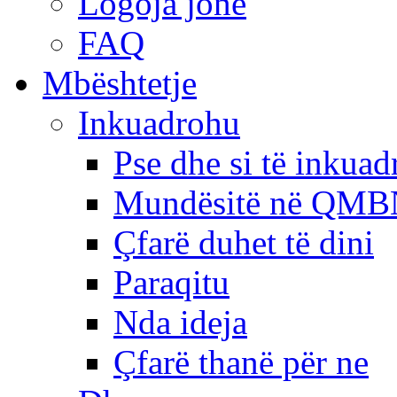
Logoja jonë
FAQ
Mbështetje
Inkuadrohu
Pse dhe si të inkua
Mundësitë në QMB
Çfarë duhet të dini
Paraqitu
Nda ideja
Çfarë thanë për ne