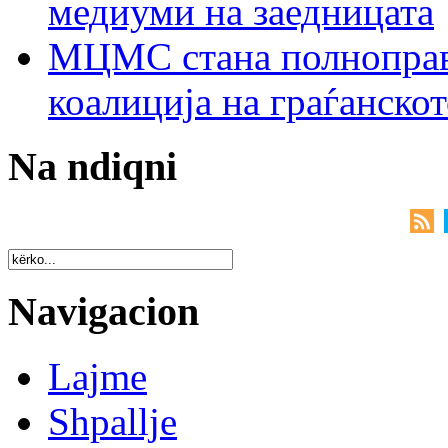
медиуми на заедницата
МЦМС стана полноправн
коалиција на граѓанск
Na ndiqni
Navigacion
Lajme
Shpallje