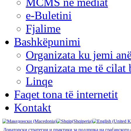
MCMS në mediat
e-Buletini
Fjalime
Bashkëpunimi
Organizata ku jemi anë
Organizata me të cila
Linqe
Faqet tona të internetit
Kontakt
Донаторски стратегии и практики за поддршка на граѓанското