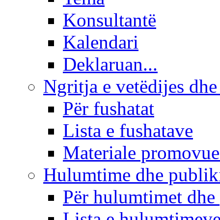
Konsultantë
Kalendari
Deklaruan...
Ngritja e vetëdijes dhe
Për fushatat
Lista e fushatave
Materiale promovue
Hulumtime dhe publi
Për hulumtimet dhe
Lista e hulumtimev