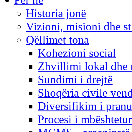
Historia jonë
Vizioni, misioni dhe st
Qëllimet tona
Kohezioni social
Zhvillimi lokal dhe 
Sundimi i drejtë
Shoqëria civile ven
Diversifikim i pranu
Procesi i mbështetur