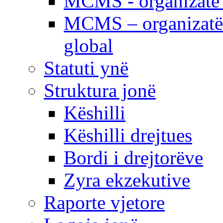
MCMS - organizatë e
MCMS – organizatë 
global
Statuti ynë
Struktura jonë
Këshilli
Këshilli drejtues
Bordi i drejtorëve
Zyra ekzekutive
Raporte vjetore