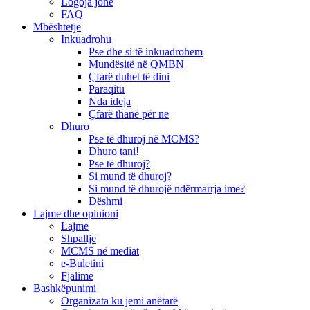
Logoja jonë
FAQ
Mbështetje
Inkuadrohu
Pse dhe si të inkuadrohem
Mundësitë në QMBN
Çfarë duhet të dini
Paraqitu
Nda ideja
Çfarë thanë për ne
Dhuro
Pse të dhuroj në MCMS?
Dhuro tani!
Pse të dhuroj?
Si mund të dhuroj?
Si mund të dhurojë ndërmarrja ime?
Dëshmi
Lajme dhe opinioni
Lajme
Shpallje
MCMS në mediat
e-Buletini
Fjalime
Bashkëpunimi
Organizata ku jemi anëtarë