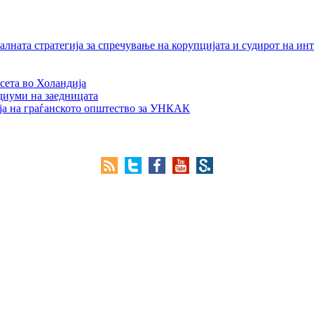
лната стратегија за спречување на корупцијата и судирот на ин
сета во Холандија
едиуми на заедницата
ја на граѓанското општество за УНКАК