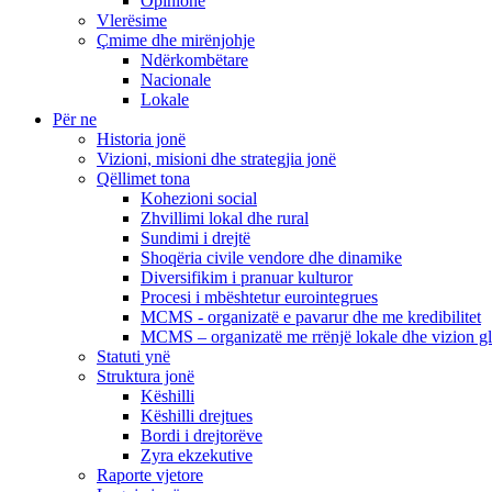
Opinione
Vlerësime
Çmime dhe mirënjohje
Ndërkombëtare
Nacionale
Lokale
Për ne
Historia jonë
Vizioni, misioni dhe strategjia jonë
Qëllimet tona
Kohezioni social
Zhvillimi lokal dhe rural
Sundimi i drejtë
Shoqëria civile vendore dhe dinamike
Diversifikim i pranuar kulturor
Procesi i mbështetur eurointegrues
MCMS - organizatë e pavarur dhe me kredibilitet
MCMS – organizatë me rrënjë lokale dhe vizion g
Statuti ynë
Struktura jonë
Këshilli
Këshilli drejtues
Bordi i drejtorëve
Zyra ekzekutive
Raporte vjetore