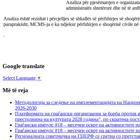
Analiza për pjesëmarrjen e organizatav
administratës shtetërore dhe në të ar
Analiza është rezultat i përcjelljes së shkallës së përfshirjes së shoqë
paraprakisht, MCMS-ja e ka ndjekur përfshirjen e shoqërisë civile në 
.
Google translate
Select Language
▼
Më të reja
Методологија за следење на имплементацијата на Национа
2026-2030
Платформата на граѓански организации за борба против к
престолнина на културата 2028 година“, по скратена пост
Граѓански импулс #18 – месечен осврт на активностите н
Граѓански импулс #18 – месечен осврт на активностите н
Регионалната советничка на ГЦЕРФ се сретна со претс