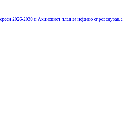
тереси 2026-2030 и Акцискиот план за нејзино спроведување