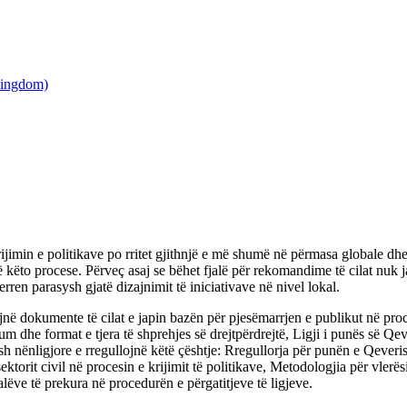
ijimin e politikave po rritet gjithnjë e më shumë në përmasa globale d
ë këto procese. Përveç asaj se bëhet fjalë për rekomandime të cilat nuk 
erren parasysh gjatë dizajnimit të iniciativave në nivel lokal.
 dokumente të cilat e japin bazën për pjesëmarrjen e publikut në proce
m dhe format e tjera të shprehjes së drejtpërdrejtë, Ligji i punës së Qev
tesh nënligjore e rregullojnë këtë çështje: Rregullorja për punën e Qeveri
sektorit civil në procesin e krijimit të politikave, Metodologjia për vle
alëve të prekura në procedurën e përgatitjeve të ligjeve.