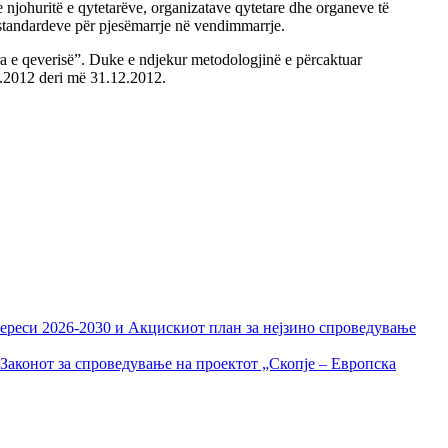
he njohuritë e qytetarëve, organizatave qytetare dhe organeve të
 standardeve për pjesëmarrje në vendimmarrje.
sqyra e qeverisë”. Duke e ndjekur metodologjinë e përcaktuar
03.2012 deri më 31.12.2012.
тереси 2026-2030 и Акцискиот план за нејзино спроведување
Законот за спроведување на проектот „Скопје – Европска