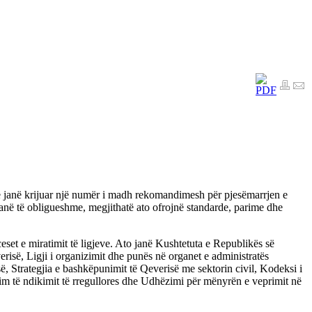
he janë krijuar një numër i madh rekomandimesh për pjesëmarrjen e
janë të obligueshme, megjithatë ato ofrojnë standarde, parime dhe
set e miratimit të ligjeve. Ato janë Kushtetuta e Republikës së
erisë, Ligji i organizimit dhe punës në organet e administratës
së, Strategjia e bashkëpunimit të Qeverisë me sektorin civil, Kodeksi i
rësim të ndikimit të rregullores dhe Udhëzimi për mënyrën e veprimit në