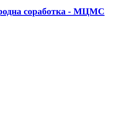
ародна соработка - МЦМС