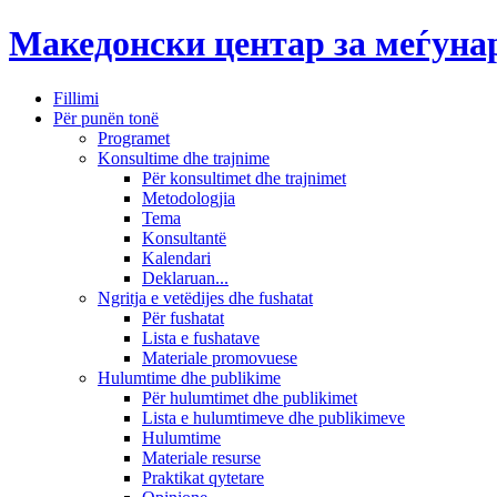
Македонски центар за меѓун
Fillimi
Për punën tonë
Programet
Konsultime dhe trajnime
Për konsultimet dhe trajnimet
Metodologjia
Tema
Konsultantë
Kalendari
Deklaruan...
Ngritja e vetëdijes dhe fushatat
Për fushatat
Lista e fushatave
Materiale promovuese
Hulumtime dhe publikime
Për hulumtimet dhe publikimet
Lista e hulumtimeve dhe publikimeve
Hulumtime
Materiale resurse
Praktikat qytetare