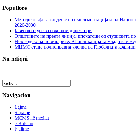
Popullore
Методологија за следење на имплементацијата на Национа
2026-2030
Јавен конкурс за извршни директори
Општините на првата линија: впечатоци од студиската по
Нов кодекс за новинарите, AI апликација за младите и м
МЦМС стана полноправна членка на Глобалната коалици
Na ndiqni
Navigacion
Lajme
Shpallje
MCMS në mediat
e-Buletini
Fjalime