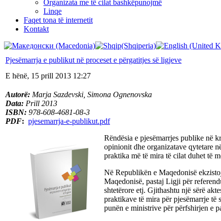
Organizata me të cilat bashkëpunojmë
Linqe
Faqet tona të internetit
Kontakt
Pjesëmarrja e publikut në proceset e përgatitjes së ligjeve
E hënë, 15 prill 2013 12:27
Autorë:
Marja Sazdevski, Simona Ognenovska
Data:
Prill 2013
ISBN:
978-608-4681-08-3
PDF
:
pjesemarrja-e-publikut.pdf
Rëndësia e pjesëmarrjes publike në kr
opinionit dhe organizatave qytetare n
praktika më të mira të cilat duhet të m
Në Republikën e Maqedonisë ekzistojnë
Maqedonisë, pastaj Ligji për referendu
shtetërore etj. Gjithashtu një sërë ak
praktikave të mira për pjesëmarrje të 
punën e ministrive për përfshirjen e p