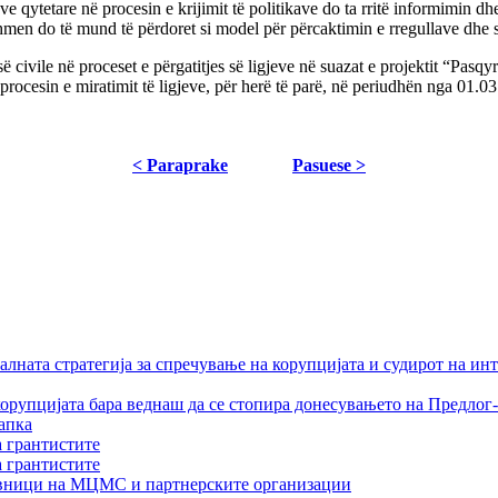
e qytetare në procesin e krijimit të politikave do ta rritë informimin d
dhmen do të mund të përdoret si model për përcaktimin e rregullave dhe
risë civile në proceset e përgatitjes së ligjeve në suazat e projektit “Pa
procesin e miratimit të ligjeve, për herë të parë, në periudhën nga 01.
< Paraprake
Pasuese >
лната стратегија за спречување на корупцијата и судирот на ин
орупцијата бара веднаш да се стопира донесувањето на Предлог-
апка
а грантистите
а грантистите
тавници на МЦМС и партнерските организации