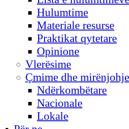
Hulumtime
Materiale resurse
Praktikat qytetare
Opinione
Vlerësime
Çmime dhe mirënjohj
Ndërkombëtare
Nacionale
Lokale
Për ne