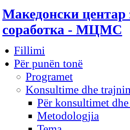
Македонски центар 
соработка - МЦМС
Fillimi
Për punën tonë
Programet
Konsultime dhe trajni
Për konsultimet dhe
Metodologjia
Tema