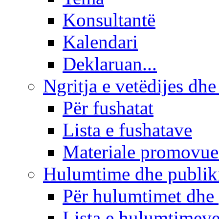
Konsultantë
Kalendari
Deklaruan...
Ngritja e vetëdijes dhe
Për fushatat
Lista e fushatave
Materiale promovue
Hulumtime dhe publi
Për hulumtimet dhe
Lista e hulumtimev