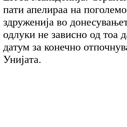
пати апелираа на поголемо
здруженија во донесување
одлуки не зависно од тоа д
датум за конечно отпочнув
Унијата.