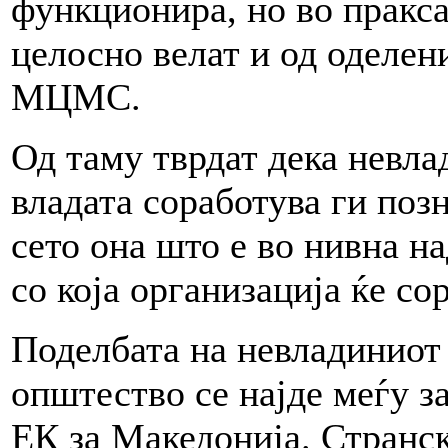
функционира, но во пракса
целосно велат и од оделен
МЦМС.
Од таму тврдат дека невла
владата соработува ги поз
сето она што е во нивна н
со која организација ќе со
Поделбата на невладиниот 
општество се најде меѓу з
ЕК за Македонија. Странск