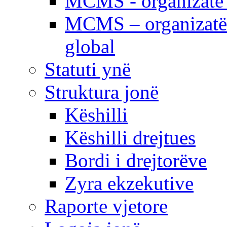
MCMS - organizatë e
MCMS – organizatë 
global
Statuti ynë
Struktura jonë
Këshilli
Këshilli drejtues
Bordi i drejtorëve
Zyra ekzekutive
Raporte vjetore