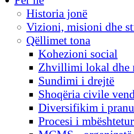
Historia jonë
Vizioni, misioni dhe st
Qëllimet tona
Kohezioni social
Zhvillimi lokal dhe 
Sundimi i drejtë
Shoqëria civile ven
Diversifikim i pranu
Procesi i mbështetur