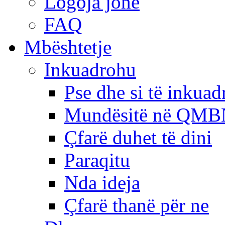
Logoja jonë
FAQ
Mbështetje
Inkuadrohu
Pse dhe si të inkua
Mundësitë në QMB
Çfarë duhet të dini
Paraqitu
Nda ideja
Çfarë thanë për ne