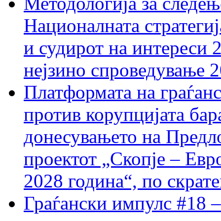
Методологија за следењ
Националната стратегиј
и судирот на интереси 
нејзино спроведување 
Платформата на граѓанс
против корупцијата бар
донесувањето на Предло
проектот „Скопје – Евр
2028 година“, по скрат
Граѓански импулс #18 –