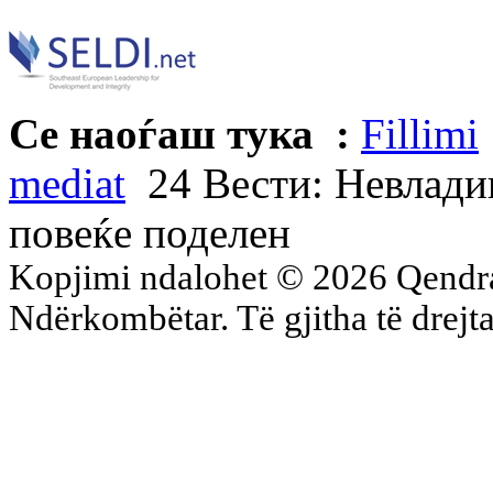
Се наоѓаш тука :
Fillimi
mediat
24 Вести: Невладин
повеќе поделен
Kopjimi ndalohet © 2026 Qend
Ndërkombëtar. Të gjitha të drejta