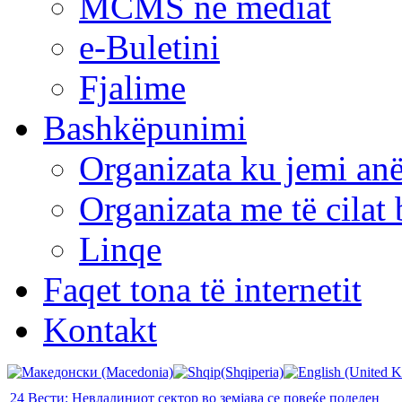
MCMS në mediat
e-Buletini
Fjalime
Bashkëpunimi
Organizata ku jemi anë
Organizata me të cila
Linqe
Faqet tona të internetit
Kontakt
24 Вести: Невладиниот сектор во земјава се повеќе поделен