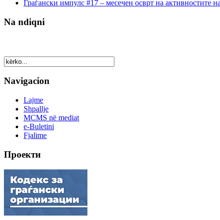
Граѓански импулс #17 – месечен осврт на активностите н
Na ndiqni
Navigacion
Lajme
Shpallje
MCMS në mediat
e-Buletini
Fjalime
Проекти