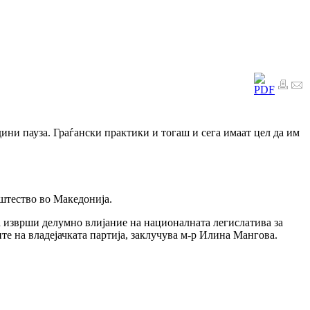
дини пауза. Граѓански практики и тогаш и сега имаат цел да им
штество во Македонија.
а изврши делумно влијание на националната легислатива за
те на владејачката партија, заклучува м-р Илина Мангова.