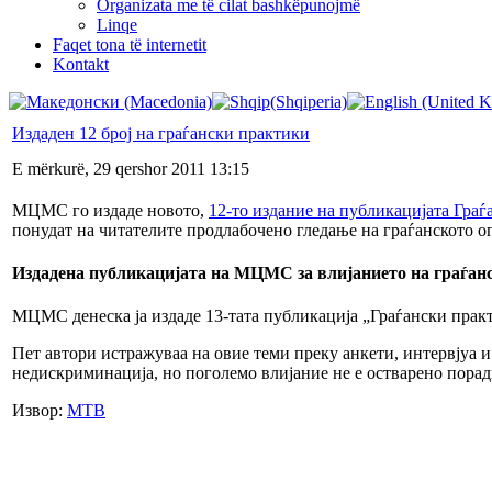
Organizata me të cilat bashkëpunojmë
Linqe
Faqet tona të internetit
Kontakt
Издаден 12 број на граѓански практики
E mërkurë, 29 qershor 2011 13:15
МЦМС го издаде новото,
12-то издание на публикацијата Гра
понудат на читателите продлабочено гледање на граѓанското 
Издадена публикацијата на МЦМС за влијанието на граѓан
МЦМС денеска ја издаде 13-тата публикација „Граѓански практ
Пет автори истражуваа на овие теми преку анкети, интервјуа 
недискриминација, но поголемо влијание не е остварено поради
Извор:
МТВ