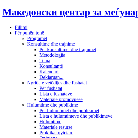
Македонски центар за меѓун
Fillimi
Për punën tonë
Programet
Konsultime dhe trajnime
Për konsultimet dhe trajnimet
Metodologjia
Tema
Konsultantë
Kalendari
Deklaruan...
Ngritja e vetëdijes dhe fushatat
Për fushatat
Lista e fushatave
Materiale promovuese
Hulumtime dhe publikime
Për hulumtimet dhe publikimet
Lista e hulumtimeve dhe publikimeve
Hulumtime
Materiale resurse
Praktikat qytetare