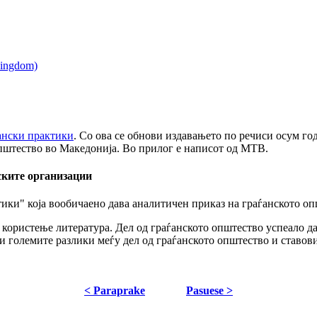
ѓански практики
. Со ова се обнови издавањето по речиси осум го
општество во Македонија. Во прилог е написот од МТВ.
ските организации
ики" која вообичаено дава аналитичен приказ на граѓанското оп
и користење литература. Дел од граѓанското општество успеало д
 големите разлики меѓу дел од граѓанското општество и ставови
< Paraprake
Pasuese >