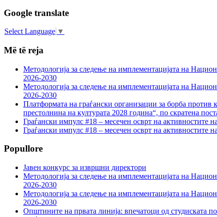
Google translate
Select Language
▼
Më të reja
Методологија за следење на имплементацијата на Национа
2026-2030
Методологија за следење на имплементацијата на Национа
2026-2030
Платформата на граѓански организации за борба против к
престолнина на културата 2028 година“, по скратена пост
Граѓански импулс #18 – месечен осврт на активностите н
Граѓански импулс #18 – месечен осврт на активностите н
Popullore
Јавен конкурс за извршни директори
Методологија за следење на имплементацијата на Национа
2026-2030
Методологија за следење на имплементацијата на Национа
2026-2030
Општините на првата линија: впечатоци од студиската по