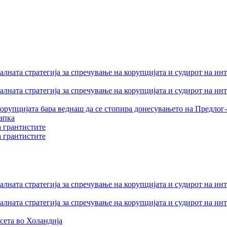
лната стратегија за спречување на корупцијата и судирот на ин
лната стратегија за спречување на корупцијата и судирот на ин
орупцијата бара веднаш да се стопира донесувањето на Предлог-
апка
а грантистите
а грантистите
лната стратегија за спречување на корупцијата и судирот на ин
лната стратегија за спречување на корупцијата и судирот на ин
сета во Холандија