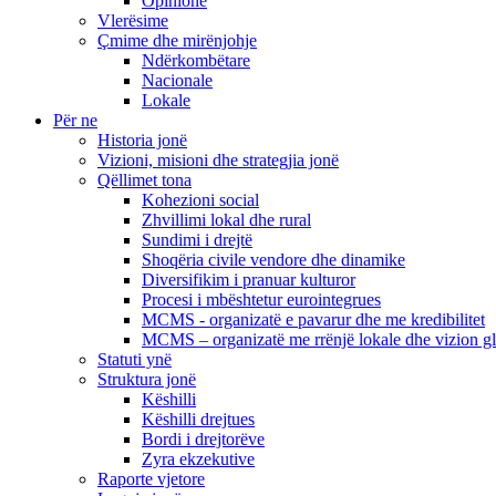
Opinione
Vlerësime
Çmime dhe mirënjohje
Ndërkombëtare
Nacionale
Lokale
Për ne
Historia jonë
Vizioni, misioni dhe strategjia jonë
Qëllimet tona
Kohezioni social
Zhvillimi lokal dhe rural
Sundimi i drejtë
Shoqëria civile vendore dhe dinamike
Diversifikim i pranuar kulturor
Procesi i mbështetur eurointegrues
MCMS - organizatë e pavarur dhe me kredibilitet
MCMS – organizatë me rrënjë lokale dhe vizion g
Statuti ynë
Struktura jonë
Këshilli
Këshilli drejtues
Bordi i drejtorëve
Zyra ekzekutive
Raporte vjetore