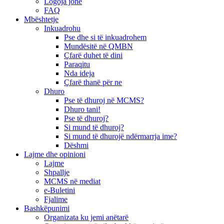
Logoja jonë
FAQ
Mbështetje
Inkuadrohu
Pse dhe si të inkuadrohem
Mundësitë në QMBN
Çfarë duhet të dini
Paraqitu
Nda ideja
Çfarë thanë për ne
Dhuro
Pse të dhuroj në MCMS?
Dhuro tani!
Pse të dhuroj?
Si mund të dhuroj?
Si mund të dhurojë ndërmarrja ime?
Dëshmi
Lajme dhe opinioni
Lajme
Shpallje
MCMS në mediat
e-Buletini
Fjalime
Bashkëpunimi
Organizata ku jemi anëtarë