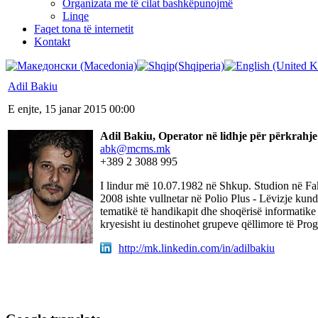
Organizata me të cilat bashkëpunojmë
Linqe
Faqet tona të internetit
Kontakt
Adil Bakiu
E enjte, 15 janar 2015 00:00
Adil Bakiu, Operator në lidhje për përkrahje
abk@mcms.mk
+389 2 3088 995
I lindur më 10.07.1982 në Shkup. Studion në Fak
2008 ishte vullnetar në Polio Plus - Lëvizje ku
tematikë të handikapit dhe shoqërisë informatike q
kryesisht iu destinohet grupeve qëllimore të Pr
http://mk.linkedin.com/in/adilbakiu