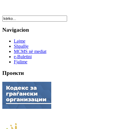
Navigacion
Lajme
Shpallje
MCMS në mediat
e-Buletini
Fjalime
Проекти