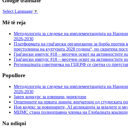
Google translate
Select Language
▼
Më të reja
Методологија за следење на имплементацијата на Национа
2026-2030
Платформата на граѓански организации за борба против к
престолнина на културата 2028 година“, по скратена пост
Граѓански импулс #18 – месечен осврт на активностите н
Граѓански импулс #18 – месечен осврт на активностите н
Регионалната советничка на ГЦЕРФ се сретна со претс
Popullore
Методологија за следење на имплементацијата на Национа
2026-2030
Јавен конкурс за извршни директори
Општините на првата линија: впечатоци од студиската по
Нов кодекс за новинарите, AI апликација за младите и м
МЦМС стана полноправна членка на Глобалната коалици
Na ndiqni