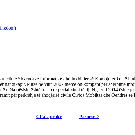
ultetin e Shkencave Informatike dhe Inxhinierisë Kompjuterike në Univ
ndër handikapit, kurse në vitin 2007 themelon kompani për shërbime in
ë njëkohësisht është fusha e specializimit të tij. Nga viti 2014 është pj
ogramit për përkrahje të shoqërisë civile Civica Mobiltas dhe Qendrës
< Paraprake
Pasuese >