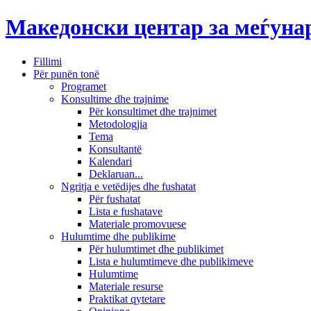
Македонски центар за меѓун
Fillimi
Për punën tonë
Programet
Konsultime dhe trajnime
Për konsultimet dhe trajnimet
Metodologjia
Tema
Konsultantë
Kalendari
Deklaruan...
Ngritja e vetëdijes dhe fushatat
Për fushatat
Lista e fushatave
Materiale promovuese
Hulumtime dhe publikime
Për hulumtimet dhe publikimet
Lista e hulumtimeve dhe publikimeve
Hulumtime
Materiale resurse
Praktikat qytetare