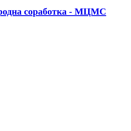
ародна соработка - МЦМС