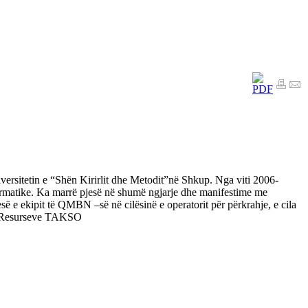
ersitetin e “Shën Kirirlit dhe Metodit”në Shkup. Nga viti 2006-
formatike. Ka marrë pjesë në shumë ngjarje dhe manifestime me
esë e ekipit të QMBN –së në cilësinë e operatorit për përkrahje, e cila
 së Resurseve TAKSO