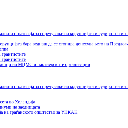
лната стратегија за спречување на корупцијата и судирот на ин
орупцијата бара веднаш да се стопира донесувањето на Предлог-
апка
а грантистите
а грантистите
тавници на МЦМС и партнерските организации
лната стратегија за спречување на корупцијата и судирот на ин
сета во Холандија
едиуми на заедницата
ја на граѓанското општество за УНКАК