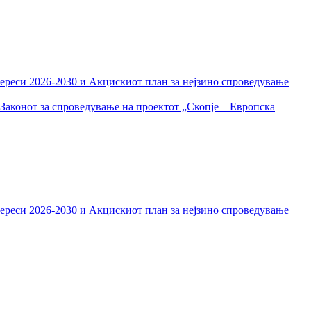
тереси 2026-2030 и Акцискиот план за нејзино спроведување
Законот за спроведување на проектот „Скопје – Европска
тереси 2026-2030 и Акцискиот план за нејзино спроведување