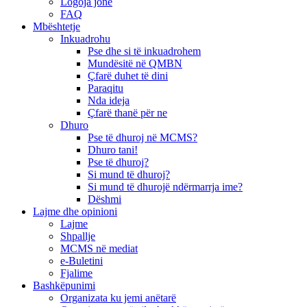
Logoja jonë
FAQ
Mbështetje
Inkuadrohu
Pse dhe si të inkuadrohem
Mundësitë në QMBN
Çfarë duhet të dini
Paraqitu
Nda ideja
Çfarë thanë për ne
Dhuro
Pse të dhuroj në MCMS?
Dhuro tani!
Pse të dhuroj?
Si mund të dhuroj?
Si mund të dhurojë ndërmarrja ime?
Dëshmi
Lajme dhe opinioni
Lajme
Shpallje
MCMS në mediat
e-Buletini
Fjalime
Bashkëpunimi
Organizata ku jemi anëtarë