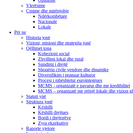
Opinione
Vlerësime
Çmime dhe mirënjohje
Ndërkombëtare
Nacionale
Lokale
Për ne
Historia jonë
Vizioni, misioni dhe strategjia jonë
Qëllimet tona
Kohezioni social
Zhvillimi lokal dhe rural
Sundimi i drejtë
Shoqëria civile vendore dhe dinamike
Diversifikim i pranuar kulturor
Procesi i mbështetur eurointegrues
MCMS - organizatë e pavarur dhe me kredibilitet
MCMS – organizatë me rrënjë lokale dhe vizion g
Statuti ynë
Struktura jonë
Këshilli
Këshilli drejtues
Bordi i drejtorëve
Zyra ekzekutive
Raporte vjetore