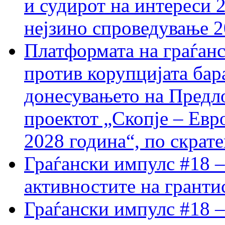
и судирот на интереси 
нејзино спроведување 
Платформата на граѓанс
против корупцијата бар
донесувањето на Предло
проектот „Скопје – Евр
2028 година“, по скрат
Граѓански импулс #18 –
активностите на гранти
Граѓански импулс #18 –