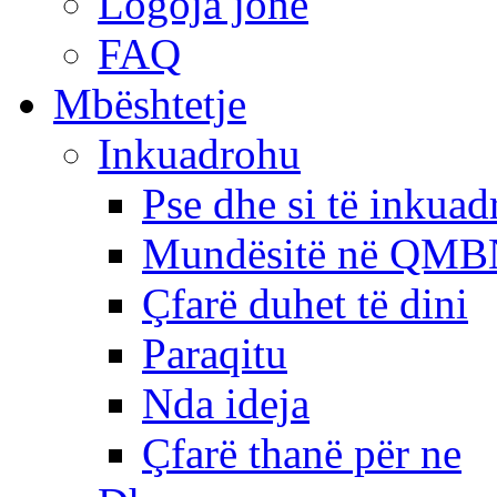
Logoja jonë
FAQ
Mbështetje
Inkuadrohu
Pse dhe si të inkua
Mundësitë në QMB
Çfarë duhet të dini
Paraqitu
Nda ideja
Çfarë thanë për ne