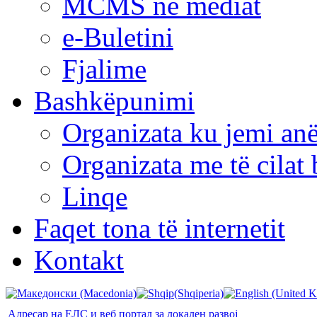
MCMS në mediat
e-Buletini
Fjalime
Bashkëpunimi
Organizata ku jemi anë
Organizata me të cila
Linqe
Faqet tona të internetit
Kontakt
Адресар на ЕЛС и веб портал за локален развој