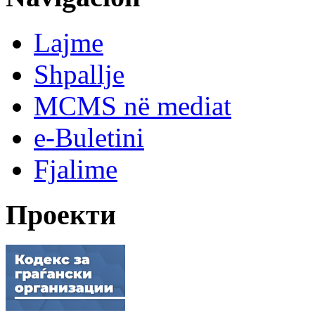
Lajme
Shpallje
MCMS në mediat
e-Buletini
Fjalime
Проекти