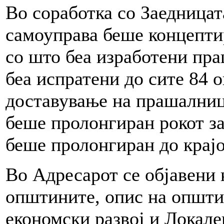
Во соработка со Заедницат
самоуправа беше концепти
со што беа изработени пр
беа испратени до сите 84 
доставување на прашалниц
беше пролонгиран рокот за
беше пролонгиран до крајо
Во Адресарот се објавени
општините, опис на општи
економски развој и Локале