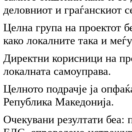
деловниот и граѓанскиот с
Целна група на проектот б
како локалните така и меѓ
Директни корисници на пр
локалната самоуправа.
Целното подрачје ја опфаќ
Република Македонија.
Очекувани резултати беа: 