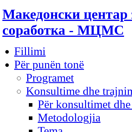
Македонски центар 
соработка - МЦМС
Fillimi
Për punën tonë
Programet
Konsultime dhe trajni
Për konsultimet dhe
Metodologjia
Tema