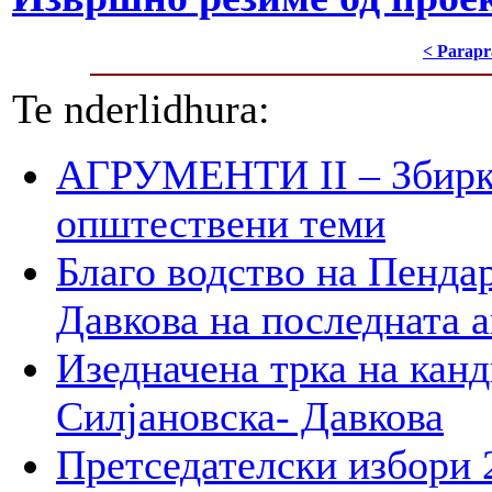
< Parapr
Te nderlidhura:
АГРУМЕНТИ II – Збирк
општествени теми
Благо водство на Пенда
Давкова на последната а
Изедначена трка на кан
Силјановска- Давкова
Претседателски избори 2