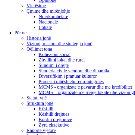
Opinione
Vlerësime
Çmime dhe mirënjohje
Ndërkombëtare
Nacionale
Lokale
Për ne
Historia jonë
Vizioni, misioni dhe strategjia jonë
Qëllimet tona
Kohezioni social
Zhvillimi lokal dhe rural
Sundimi i drejtë
Shoqëria civile vendore dhe dinamike
Diversifikim i pranuar kulturor
Procesi i mbështetur eurointegrues
MCMS - organizatë e pavarur dhe me kredibilitet
MCMS – organizatë me rrënjë lokale dhe vizion g
Statuti ynë
Struktura jonë
Këshilli
Këshilli drejtues
Bordi i drejtorëve
Zyra ekzekutive
Raporte vjetore