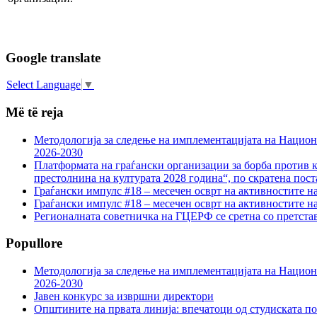
Google translate
Select Language
▼
Më të reja
Методологија за следење на имплементацијата на Национа
2026-2030
Платформата на граѓански организации за борба против к
престолнина на културата 2028 година“, по скратена пост
Граѓански импулс #18 – месечен осврт на активностите н
Граѓански импулс #18 – месечен осврт на активностите н
Регионалната советничка на ГЦЕРФ се сретна со претс
Popullore
Методологија за следење на имплементацијата на Национа
2026-2030
Јавен конкурс за извршни директори
Општините на првата линија: впечатоци од студиската по