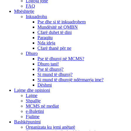
Logoja jonë
FAQ
Mbështetje
Inkuadrohu
Pse dhe si të inkuadrohem
Mundësitë në QMBN
Çfarë duhet të dini
Paraqitu
Nda ideja
Çfarë thanë për ne
Dhuro
Pse të dhuroj në MCMS?
Dhuro tani!
Pse të dhuroj?
Si mund të dhuroj?
Si mund të dhurojë ndërmarrja ime?
Dëshmi
Lajme dhe opinioni
Lajme
Shpallje
MCMS në mediat
e-Buletini
Fjalime
Bashkëpunimi
Organizata ku jemi anëtarë