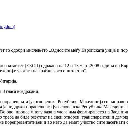
ет го одобри мислењето „Односите меѓу Европската унија и пор
лен комитет (ЕЕСЦ) одржана на 12 и 13 март 2008 година во Ев
донија: улогата на граѓанското општество“.
Унгарија.
и 3 гласа воздржани.
 поранешната југословенска Република Македонија го направи в
да ја поддржи поранешната југословенска Република Македонија 
 Во овој процес многу важна улога има формирањето на Заеднич
реба да биде резултат на еден отворен, транспарентен и демокра
не порепрезентативен и во него да земат учество сите засегнати