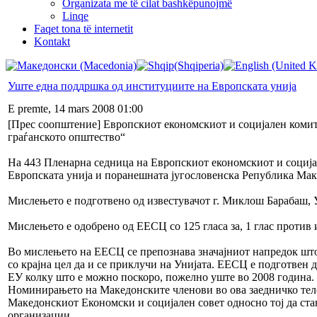
Organizata me të cilat bashkëpunojmë
Linqe
Faqet tona të internetit
Kontakt
Уште една поддршка од институциите на Европската унија
E premte, 14 mars 2008 01:00
[Прес соопштение] Европскиот економскиот и социјален комит
граѓанското општество“
На 443 Пленарна седница на Европскиот економскиот и соција
Европската унија и поранешната југословенска Република Маке
Мислењето е подготвено од известувачот г. Миклош Барабаш, 
Мислењето е одобрено од ЕЕСЦ со 125 гласа за, 1 глас против 
Во мислењето на ЕЕСЦ се препознава значајниот напредок што
со крајна цел да и се приклучи на Унијата. ЕЕСЦ е подготвен 
ЕУ колку што е можно поскоро, пожелно уште во 2008 година.
Номинирањето на Македонските членови во ова заедничко тело т
Македонскиот Економски и социјален совет односно тој да ста
организации.