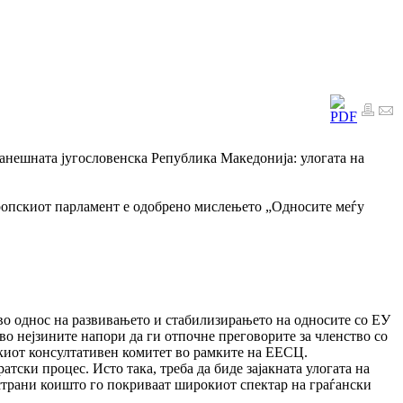
анешната југословенска Република Македонија: улогата на
ропскиот парламент е одобрено мислењето „Односите меѓу
о однос на развивањето и стабилизирањето на односите со ЕУ
во нејзините напори да ги отпочне преговорите за членство со
киот консултативен комитет во рамките на ЕЕСЦ.
тски процес. Исто така, треба да биде зајакната улогата на
 страни коишто го покриваат широкиот спектар на граѓански