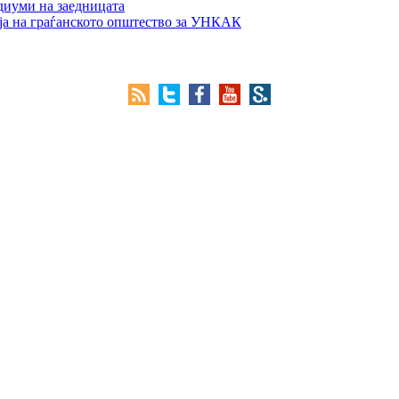
едиуми на заедницата
ја на граѓанското општество за УНКАК