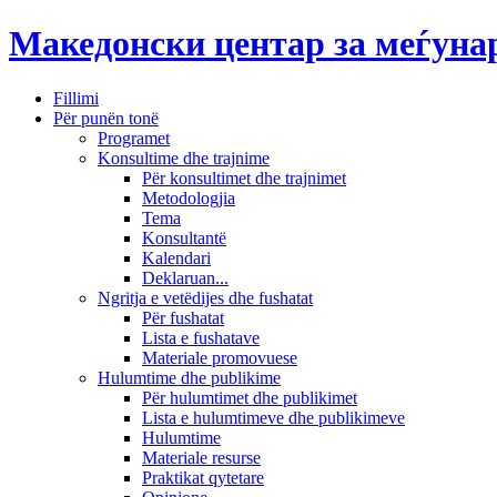
Македонски центар за меѓун
Fillimi
Për punën tonë
Programet
Konsultime dhe trajnime
Për konsultimet dhe trajnimet
Metodologjia
Tema
Konsultantë
Kalendari
Deklaruan...
Ngritja e vetëdijes dhe fushatat
Për fushatat
Lista e fushatave
Materiale promovuese
Hulumtime dhe publikime
Për hulumtimet dhe publikimet
Lista e hulumtimeve dhe publikimeve
Hulumtime
Materiale resurse
Praktikat qytetare