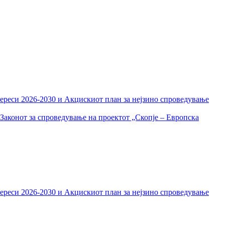
тереси 2026-2030 и Акцискиот план за нејзино спроведување
Законот за спроведување на проектот „Скопје – Европска
тереси 2026-2030 и Акцискиот план за нејзино спроведување