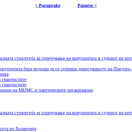
< Paraprake
Pasuese >
лната стратегија за спречување на корупцијата и судирот на ин
орупцијата бара веднаш да се стопира донесувањето на Предлог-
апка
а грантистите
а грантистите
тавници на МЦМС и партнерските организации
лната стратегија за спречување на корупцијата и судирот на ин
сета во Холандија