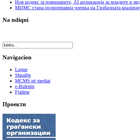
Нов кодекс за новинарите, AI апликација за младите и м
МЦМС стана полноправна членка на Глобалната коалици
Na ndiqni
Navigacion
Lajme
Shpallje
MCMS në mediat
e-Buletini
Fjalime
Проекти