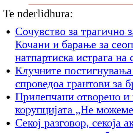
Te nderlidhura:
Сочувство за трагично з
Кочани и барање за сеоп
натпартиска истрага на 
Клучните постигнувања 
спроведоа грантови за б
Прилепчани отворенo и 
корупцијата „Не можеме
Секој разговор, секоја а