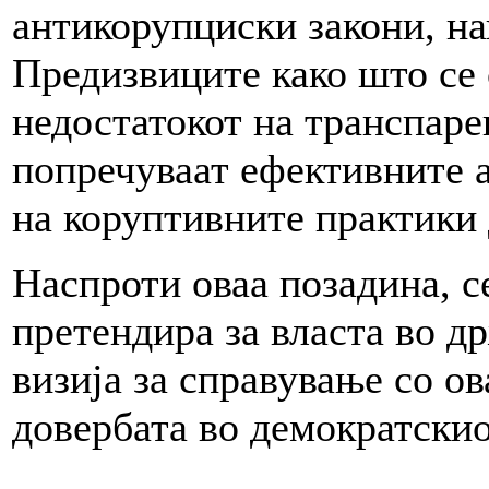
антикорупциски закони, на
Предизвиците како што се 
недостатокот на транспар
попречуваат ефективните 
на коруптивните практики 
Наспроти оваа позадина, с
претендира за власта во др
визија за справување со о
довербата во демократскио