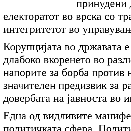
принудени 
електоратот во врска со т
интегритетот во управувањ
Корупцијата во државата 
длабоко вкоренето во разл
напорите за борба против 
значителен предизвик за ра
довербата на јавноста во 
Една од видливите манифе
политичката сфера. Полити