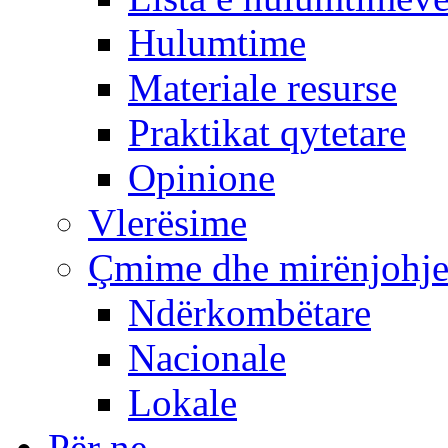
Hulumtime
Materiale resurse
Praktikat qytetare
Opinione
Vlerësime
Çmime dhe mirënjohj
Ndërkombëtare
Nacionale
Lokale
Për ne