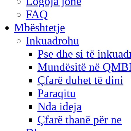
Logoja jonë
FAQ
Mbështetje
Inkuadrohu
Pse dhe si të inkua
Mundësitë në QMB
Çfarë duhet të dini
Paraqitu
Nda ideja
Çfarë thanë për ne