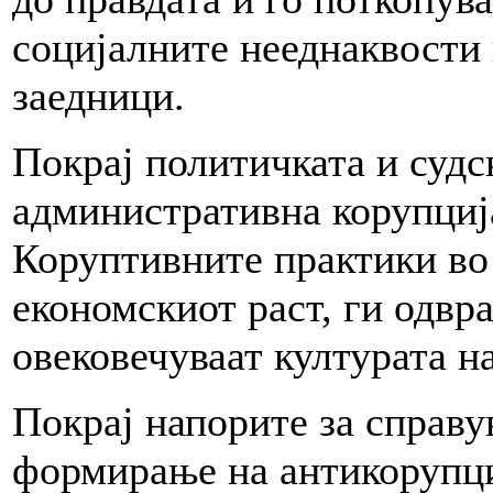
социјалните нееднаквости 
заедници.
Покрај политичката и судск
административна корупција
Коруптивните практики во 
економскиот раст, ги одвр
овековечуваат културата н
Покрај напорите за справу
формирање на антикорупци