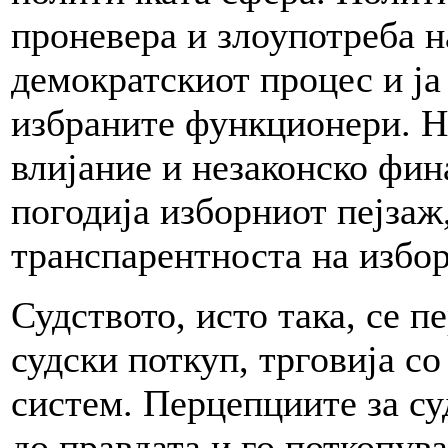
проневера и злоупотреба н
демократскиот процес и ја
избраните функционери. Н
влијание и незаконско фи
погодија изборниот пејзаж
транспарентноста на избор
Судството, исто така, се п
судски поткуп, трговија со
систем. Перцепциите за су
до правдата и го поткопув