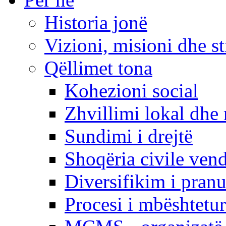
Historia jonë
Vizioni, misioni dhe st
Qëllimet tona
Kohezioni social
Zhvillimi lokal dhe 
Sundimi i drejtë
Shoqëria civile ven
Diversifikim i pranu
Procesi i mbështetur