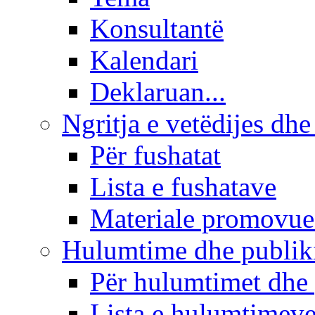
Konsultantë
Kalendari
Deklaruan...
Ngritja e vetëdijes dhe
Për fushatat
Lista e fushatave
Materiale promovue
Hulumtime dhe publi
Për hulumtimet dhe
Lista e hulumtimev