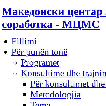
Македонски центар 
соработка - МЦМС
Fillimi
Për punën tonë
Programet
Konsultime dhe trajni
Për konsultimet dhe
Metodologjia
Tema