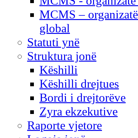
MCMS - organizatë e
MCMS – organizatë 
global
Statuti ynë
Struktura jonë
Këshilli
Këshilli drejtues
Bordi i drejtorëve
Zyra ekzekutive
Raporte vjetore