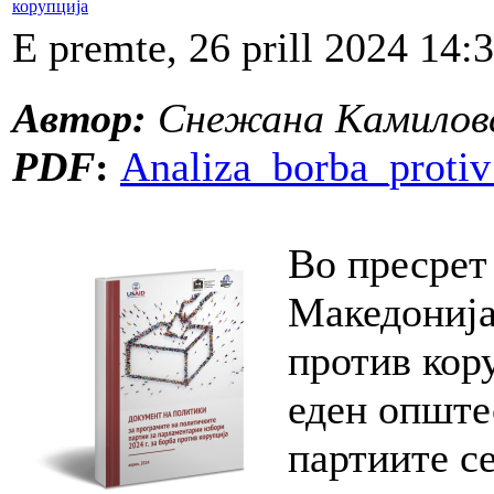
корупција
E premte, 26 prill 2024 14:
Автор:
Снежана Камиловс
PDF
:
Analiza_borba_protiv
Во пресрет
Македонија
против кор
еден опште
партиите се