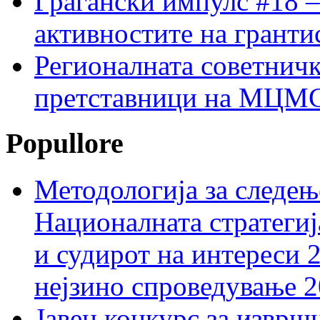
Граѓански импулс #18 –
активностите на гранти
Регионалната советничк
претставници на МЦМС 
Popullore
Методологија за следењ
Националната стратегиј
и судирот на интереси 
нејзино спроведување 
Јавен конкурс за изврш