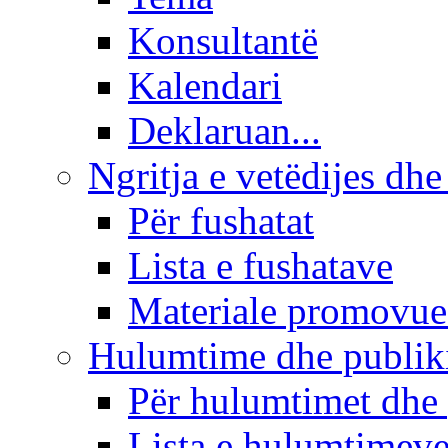
Konsultantë
Kalendari
Deklaruan...
Ngritja e vetëdijes dhe
Për fushatat
Lista e fushatave
Materiale promovue
Hulumtime dhe publi
Për hulumtimet dhe
Lista e hulumtimev