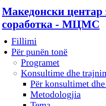
Македонски центар 
соработка - МЦМС
Fillimi
Për punën tonë
Programet
Konsultime dhe trajni
Për konsultimet dhe
Metodologjia
Tema