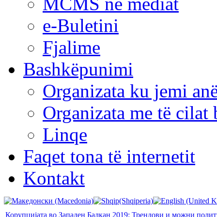
MCMS në mediat
e-Buletini
Fjalime
Bashkëpunimi
Organizata ku jemi anë
Organizata me të cila
Linqe
Faqet tona të internetit
Kontakt
Корупцијата во Западен Балкан 2019: Трендови и можни поли