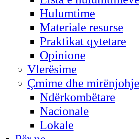
Hulumtime
Materiale resurse
Praktikat qytetare
Opinione
Vlerësime
Çmime dhe mirënjohj
Ndërkombëtare
Nacionale
Lokale
Për ne