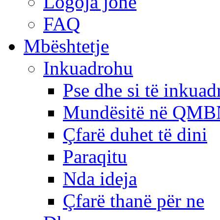
Logoja jonë
FAQ
Mbështetje
Inkuadrohu
Pse dhe si të inkua
Mundësitë në QMB
Çfarë duhet të dini
Paraqitu
Nda ideja
Çfarë thanë për ne