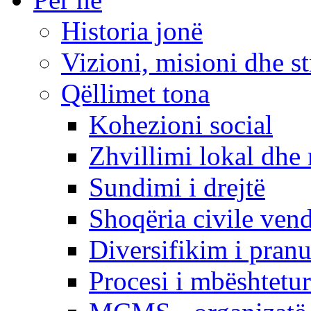
Historia jonë
Vizioni, misioni dhe st
Qëllimet tona
Kohezioni social
Zhvillimi lokal dhe 
Sundimi i drejtë
Shoqëria civile ven
Diversifikim i pranu
Procesi i mbështetur