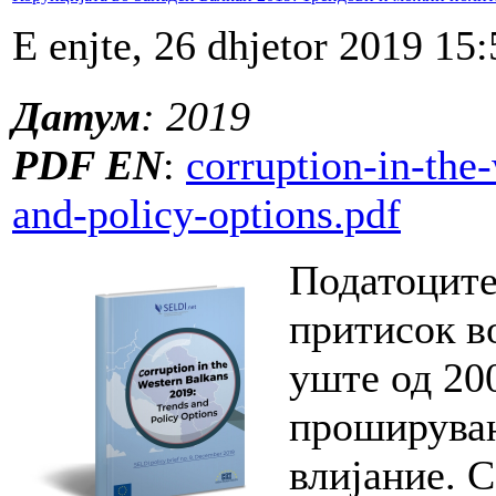
E enjte, 26 dhjetor 2019 15:
Датум
: 2019
PDF EN
:
corruption-in-the
and-policy-options.pdf
Податоците
притисок в
уште од 20
проширувањ
влијание. С