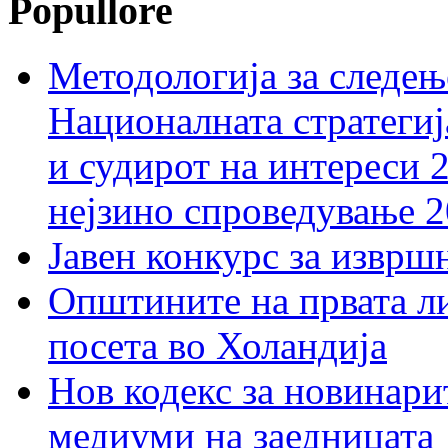
Popullore
Методологија за следењ
Националната стратегиј
и судирот на интереси 
нејзино спроведување 
Јавен конкурс за изврш
Општините на првата ли
посета во Холандија
Нов кодекс за новинарит
медиуми на заедницата