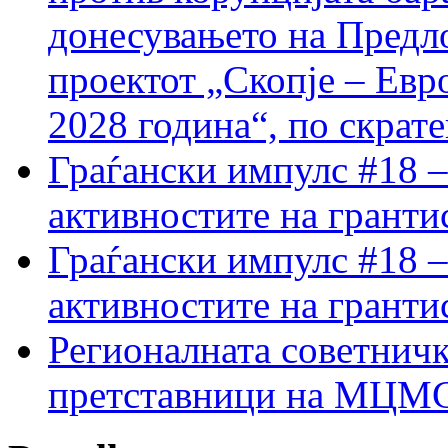
донесувањето на Предло
проектот „Скопје – Евр
2028 година“, по скрат
Граѓански импулс #18 –
активностите на гранти
Граѓански импулс #18 –
активностите на гранти
Регионалната советничк
претставници на МЦМС 