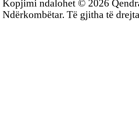
Kopjimi ndalohet © 2026 Qend
Ndërkombëtar. Të gjitha të drejta