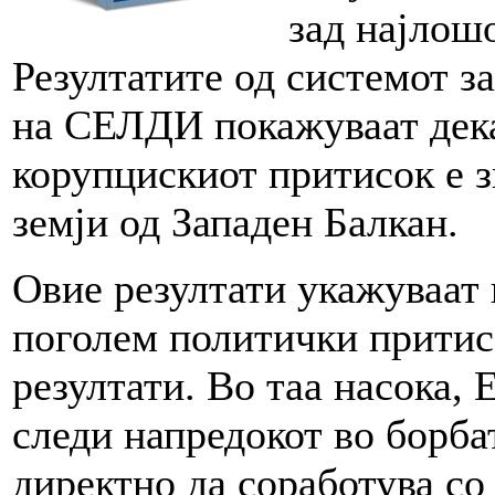
зад најлош
Резултатите од системот з
на СЕЛДИ покажуваат дека
корупцискиот притисок е з
земји од Западен Балкан.
Овие резултати укажуваат н
поголем политички притис
резултати. Во таа насока, 
следи напредокот во борба
директно да соработува со