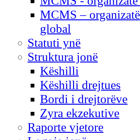
MCMS - organizatë e
MCMS – organizatë 
global
Statuti ynë
Struktura jonë
Këshilli
Këshilli drejtues
Bordi i drejtorëve
Zyra ekzekutive
Raporte vjetore