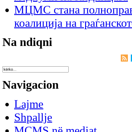
МЦМС стана полноправн
коалиција на граѓанск
Na ndiqni
Navigacion
Lajme
Shpallje
MCMS në mediat