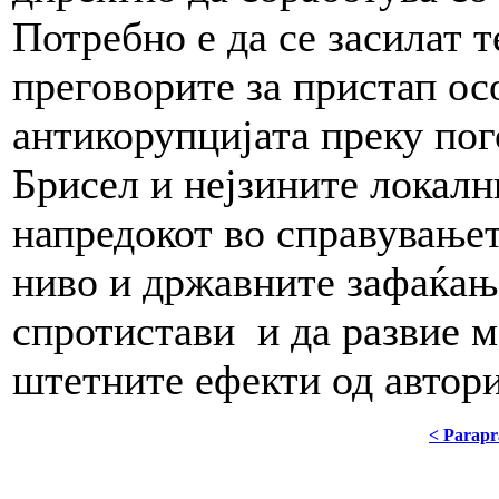
Потребно е да се засилат 
преговорите за пристап ос
антикорупцијата преку по
Брисел и нејзините локалн
напредокот во справувањет
ниво и државните зафаќања.
спротистави и да развие 
штетните ефекти од автори
< Parapr