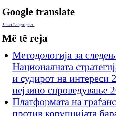
Google translate
Select Language
▼
Më të reja
Методологија за следењ
Националната стратегиј
и судирот на интереси 
нејзино спроведување 
Платформата на граѓанс
против корупцијата бар