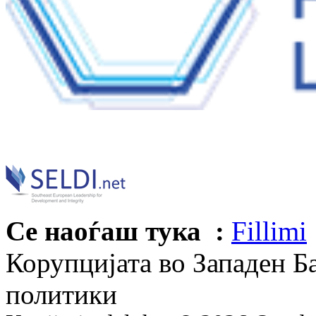
Се наоѓаш тука :
Fillimi
Корупцијата во Западен Б
политики