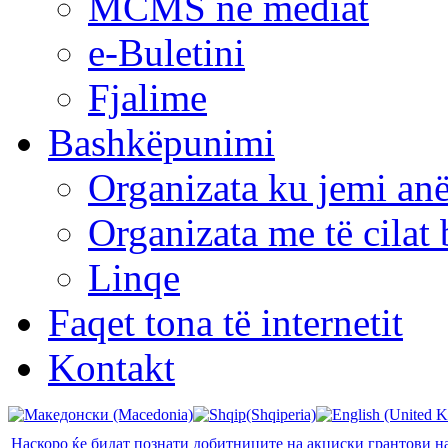
MCMS në mediat
e-Buletini
Fjalime
Bashkëpunimi
Organizata ku jemi anë
Organizata me të cila
Linqe
Faqet tona të internetit
Kontakt
Наскоро ќе бидат познати добитниците на акциски грантови 