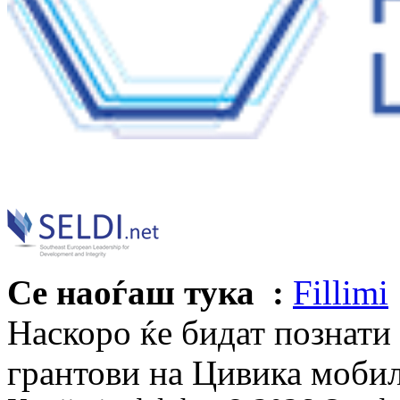
Се наоѓаш тука :
Fillimi
Наскоро ќе бидат познати
грантови на Цивика моби