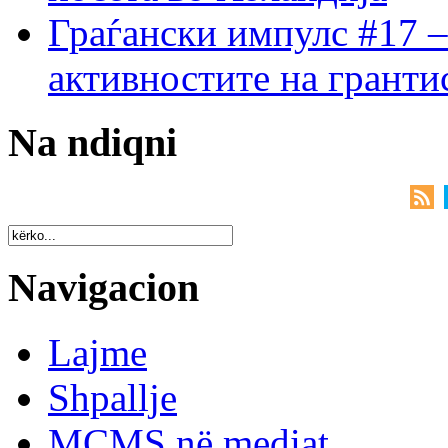
Граѓански импулс #17 –
активностите на гранти
Na ndiqni
Navigacion
Lajme
Shpallje
MCMS në mediat