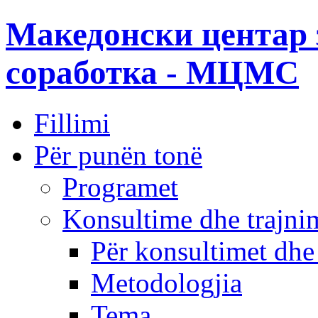
Македонски центар 
соработка - МЦМС
Fillimi
Për punën tonë
Programet
Konsultime dhe trajni
Për konsultimet dhe
Metodologjia
Tema