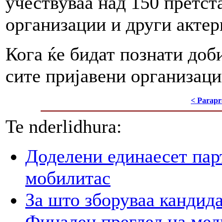
учествуваa над 150 претст
организации и други актер
Кога ќе бидат познати доб
сите пријавени организаци
< Parapr
Te nderlidhura:
Доделени единаесет пар
мобилитас
За што зборуваа кандид
Финален преглед на мед