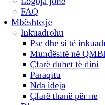
Logoja jonë
FAQ
Mbështetje
Inkuadrohu
Pse dhe si të inkua
Mundësitë në QMB
Çfarë duhet të dini
Paraqitu
Nda ideja
Çfarë thanë për ne