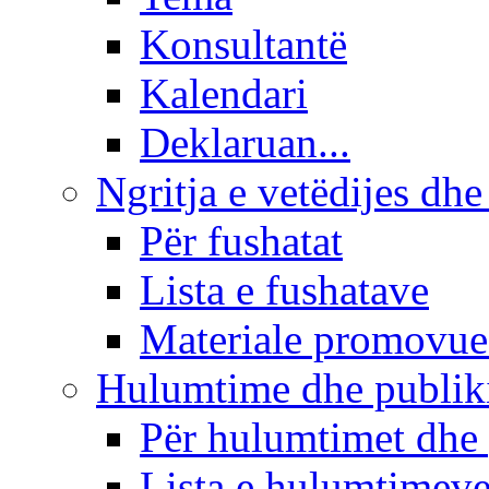
Konsultantë
Kalendari
Deklaruan...
Ngritja e vetëdijes dhe
Për fushatat
Lista e fushatave
Materiale promovue
Hulumtime dhe publi
Për hulumtimet dhe
Lista e hulumtimev