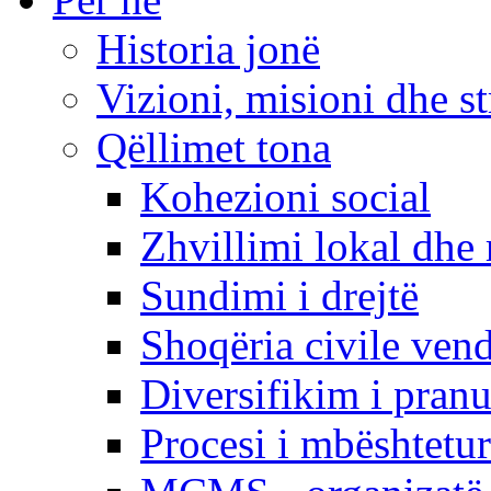
Historia jonë
Vizioni, misioni dhe st
Qëllimet tona
Kohezioni social
Zhvillimi lokal dhe 
Sundimi i drejtë
Shoqëria civile ven
Diversifikim i pranu
Procesi i mbështetur