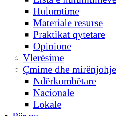
Hulumtime
Materiale resurse
Praktikat qytetare
Opinione
Vlerësime
Çmime dhe mirënjohj
Ndërkombëtare
Nacionale
Lokale
Për ne