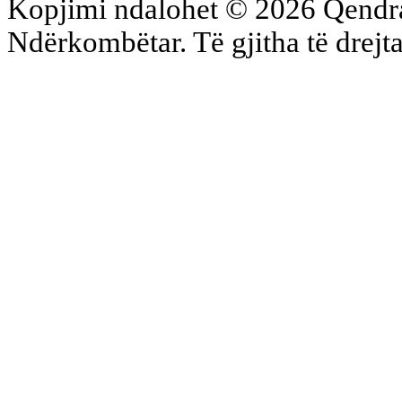
Kopjimi ndalohet © 2026 Qend
Ndërkombëtar. Të gjitha të drejta