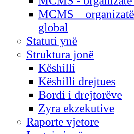
MCMS - organizatë e
MCMS – organizatë 
global
Statuti ynë
Struktura jonë
Këshilli
Këshilli drejtues
Bordi i drejtorëve
Zyra ekzekutive
Raporte vjetore