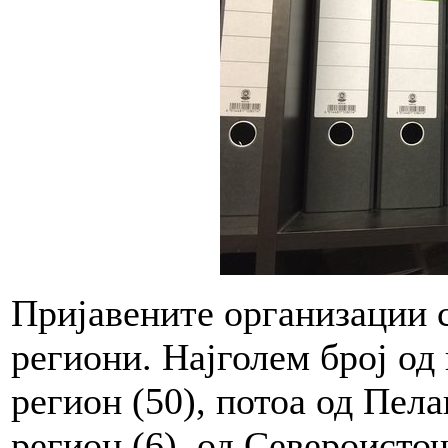
Пријавените организации с
региони. Најголем број од
регион (50), потоа од Пел
регион (6), од Североисточ