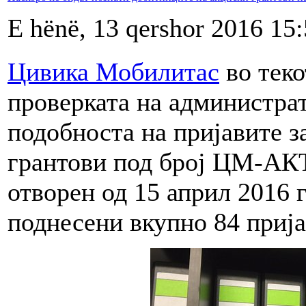
E hënë, 13 qershor 2016 15
Цивика Мобилитас
во теко
проверката на администрат
подобноста на пријавите з
грантови под број ЦМ-АКТ
отворен од 15 април 2016 г
поднесени вкупно 84 прија