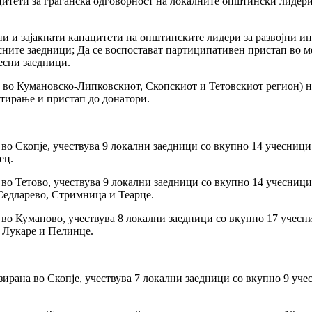
пацитети за граѓанска одговорност на локалните општински лидер
ени и зајакнати капацитети на општинските лидери за развојни и
ните заедници; Да се воспостават партиципативен пристап во ме
есни заедници.
3 во Кумановско-Липковскиот, Скопскиот и Тетовскиот регион) 
етирање и пристап до донатори.
о Скопје, учествува 9 локални заедници со вкупно 14 учесници
ец.
о Тетово, учествува 9 локални заедници со вкупно 14 учесници 
Седларево, Стримница и Теарце.
о Куманово, учествува 8 локални заедници со вкупно 17 учесни
, Лукаре и Пелинце.
ирана во Скопје, учествува 7 локални заедници со вкупно 9 уче