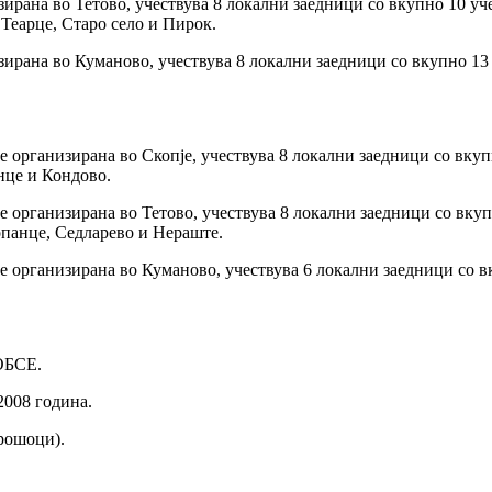
ирана во Тетово, учествува 8 локални заедници со вкупно 10 уч
Теарце, Старо село и Пирок.
ирана во Куманово, учествува 8 локални заедници со вкупно 13
 организирана во Скопје, учествува 8 локални заедници со вкуп
нце и Кондово.
 организирана во Тетово, учествува 8 локални заедници со вкуп
опанце, Седларево и Нераште.
 организирана во Куманово, учествува 6 локални заедници со в
 ОБСЕ.
2008 година.
рошоци).