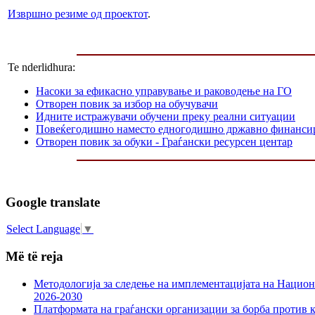
Извршно резиме од проектот
.
Te nderlidhura:
Насоки за ефикасно управување и раководење на ГО
Отворен повик за избор на обучувачи
Идните истражувачи обучени преку реални ситуации
Повеќегодишно наместо едногодишнo државно финанси
Отворен повик за обуки - Граѓански ресурсен центар
Google translate
Select Language
▼
Më të reja
Методологија за следење на имплементацијата на Национа
2026-2030
Платформата на граѓански организации за борба против к