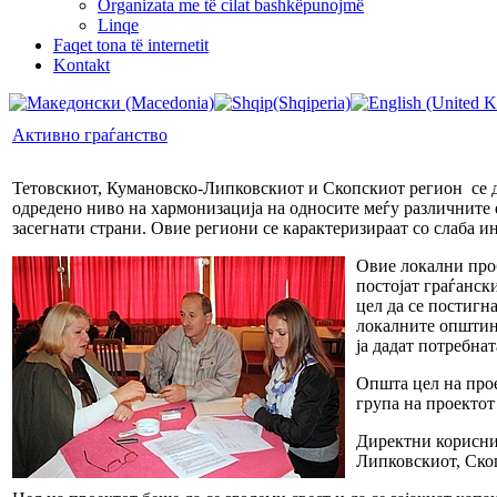
Organizata me të cilat bashkëpunojmë
Linqe
Faqet tona të internetit
Kontakt
Активно граѓанство
Тетовскиот, Кумановско-Липковскиот и Скопскиот регион се дел
одредено ниво на хармонизација на односите меѓу различните 
засегнати страни. Овие региони се карактеризираат со слаба 
Овие локални проб
постојат граѓанск
цел да се постигн
локалните општинс
ја дадат потребна
Општа цел на прое
група на проектот
Директни корисни
Липковскиот, Ско