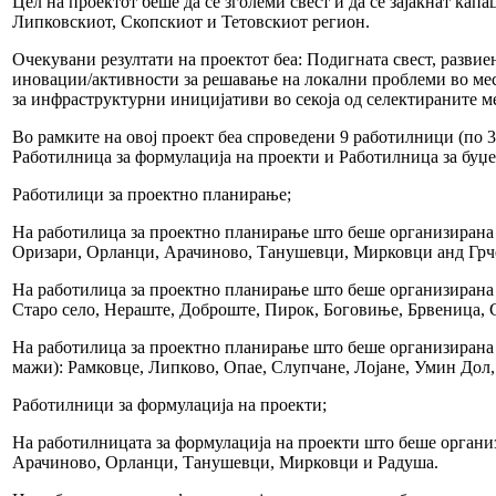
Цел на проектот беше да се зголеми свест и да се зајакнат ка
Липковскиот, Скопскиот и Тетовскиот регион.
Очекувани резултати на проектот беа: Подигната свест, разви
иновации/активности за решавање на локални проблеми во мес
за инфраструктурни иницијативи во секоја од селектираните м
Во рамките на овој проект беа спроведени 9 работилници (по 
Работилница за формулација на проекти и Работилница за буџ
Работилици за проектно планирање;
На работилица за проектно планирање што беше организирана в
Оризари, Орланци, Арачиново, Танушевци, Мирковци анд Грч
На работилица за проектно планирање што беше организирана в
Старо село, Нераште, Доброште, Пирок, Боговиње, Брвеница, 
На работилица за проектно планирање што беше организирана в
мажи): Рамковце, Липково, Опае, Слупчане, Лојане, Умин Дол
Работилници за формулација на проекти;
На работилницата за формулација на проекти што беше организ
Арачиново, Орланци, Танушевци, Мирковци и Радуша.