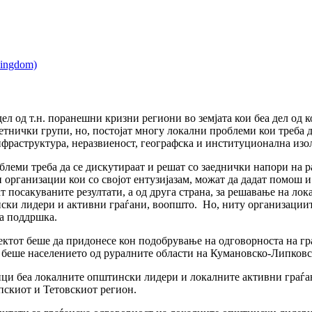
 од т.н. поранешни кризни региони во земјата кои беа дел од ко
етнички групи, но, постојат многу локални проблеми кои треба д
инфраструктура, неразвиеност, географска и институционална изо
леми треба да се дискутираат и решат со заеднички напори на ра
и организации кои со својот ентузијазам, можат да дадат помош
ат посакуваните резултати, а од друга страна, за решавање на ло
ки лидери и активни граѓани, воопшто. Но, ниту организациите
та поддршка.
ктот беше да придонесе кон подобрување на одговорноста на гр
 беше населението од руралните области на Кумановско-Липковс
ци беа локалните општински лидери и локалните активни граѓан
пскиот и Тетовскиот регион.