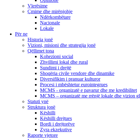
Opinione
Vlerësime
Çmime dhe mirënjohje
Ndërkombëtare
Nacionale
Lokale
Për ne
Historia jonë
Vizioni, misioni dhe strategjia jonë
Qëllimet tona
Kohezioni social
Zhvillimi lokal dhe rural
Sundimi i drejtë
Shoqëria civile vendore dhe dinamike
Diversifikim i pranuar kulturor
Procesi i mbështetur eurointegrues
MCMS - organizatë e pavarur dhe me kredibilitet
MCMS – organizatë me rrënjë lokale dhe vizion g
Statuti ynë
Struktura jonë
Këshilli
Këshilli drejtues
Bordi i drejtorëve
Zyra ekzekutive
Raporte vjetore