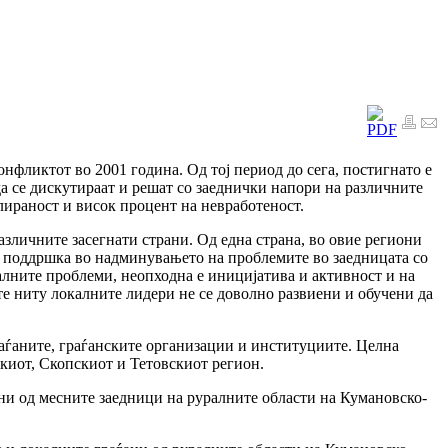
нфликтот во 2001 година. Од тој период до сега, постигнато е
а се дискутираат и решат со заеднички напори на различните
лираност и висок процент на невработеност.
зличните засегнати страни. Од една страна, во овие региони
 и поддршка во надминувањето на проблемите во заедницата со
калните проблеми, неопходна е иницијатива и активност и на
 ниту локалните лидери не се доволно развиени и обучени да
аѓаните, граѓанските организации и институциите. Целна
киот, Скопскиот и Тетовскиот регион.
и од месните заедници на руралните области на Кумановско-