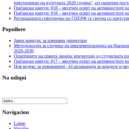
престолнина на културата 2028 година“, по скратена пост
Граѓански импулс #18 – месечен осврт на активностите н
Граѓански импулс #18 – месечен осврт на активностите н
Регионалната советничка на ГЦЕРФ се сретна со претс
Popullore
Јавен конкурс за извршни директори
Методологија за следење на имплементацијата на Национа
2026-2030
Општините на првата линија: впечатоци од студиската по
Граѓански импулс #17 – месечен осврт на активностите н
Нов кодекс за новинарите, AI апликација за младите и м
Na ndiqni
Navigacion
Lajme
Shpallje