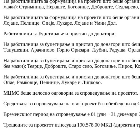
На работилницата за формулација на проекти што беше организ
мажи): Стримница, Нераште, Боговиње, Доброште, Седларево, 
На работилницата за формулација на проекти што беше организ
Лојане, Пелинце, Опаје, Лукаре, Лојане и Умин Дол.
Работилници за буџетирање и пристап до донатори;
На работилница за буџетирање и пристап до донатори што беше
Танушевци, Арачиново, Горно Оризари, Љубин, Радуша, Орла
На работилница за буџетирање и пристап до донатори што беше
беа мажи): Теарце, Доброште, Старо село, Боговиње, Пирок, К
На работилница за буџетирање и пристап до донатори што беше
Опае, Рамковце, Пелинце, Лукаре и Липково.
МЦМС беше целосно одговорна за спроведување на проектот.
Средствата за спроведување на овој проект беа обезбедени од
Временскиот период на спроведување е 01 јули – 31 декември 
Трошоците за проектот изнесуваа 190.578,00 МКД (директни т