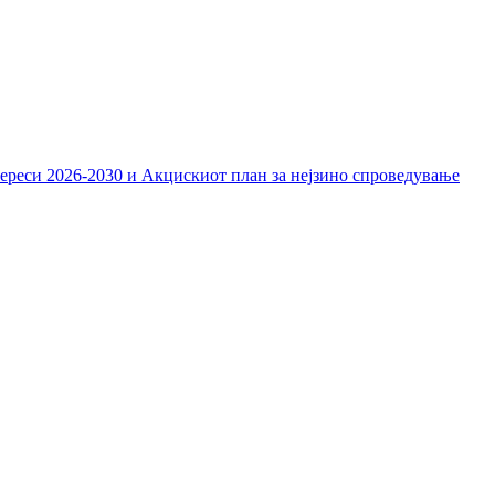
тереси 2026-2030 и Акцискиот план за нејзино спроведување