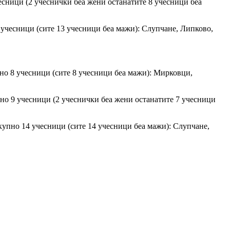
есници (2 учеснички беа жени останатите 8 учесници беа
 учесници (сите 13 учесници беа мажи): Слупчане, Липково,
но 8 учесници (сите 8 учесници беа мажи): Мирковци,
но 9 учесници (2 учеснички беа жени останатите 7 учесници
купно 14 учесници (сите 14 учесници беа мажи): Слупчане,