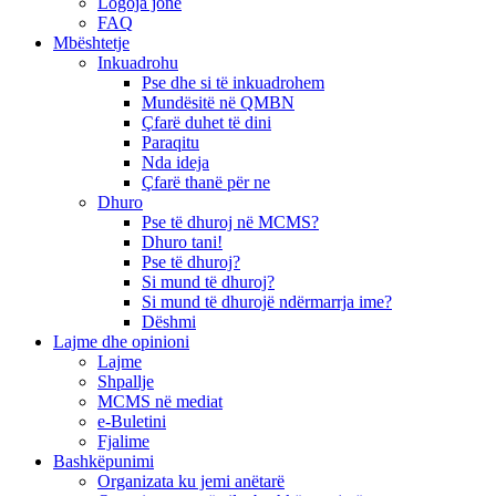
Logoja jonë
FAQ
Mbështetje
Inkuadrohu
Pse dhe si të inkuadrohem
Mundësitë në QMBN
Çfarë duhet të dini
Paraqitu
Nda ideja
Çfarë thanë për ne
Dhuro
Pse të dhuroj në MCMS?
Dhuro tani!
Pse të dhuroj?
Si mund të dhuroj?
Si mund të dhurojë ndërmarrja ime?
Dëshmi
Lajme dhe opinioni
Lajme
Shpallje
MCMS në mediat
e-Buletini
Fjalime
Bashkëpunimi
Organizata ku jemi anëtarë