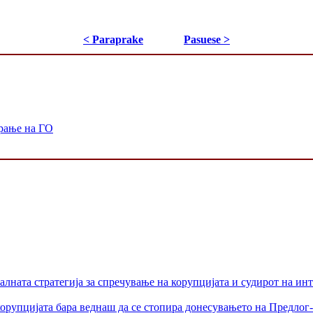
< Paraprake
Pasuese >
рање на ГО
лната стратегија за спречување на корупцијата и судирот на ин
орупцијата бара веднаш да се стопира донесувањето на Предлог-