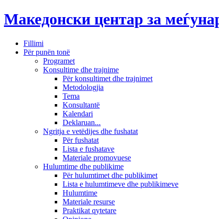
Македонски центар за меѓун
Fillimi
Për punën tonë
Programet
Konsultime dhe trajnime
Për konsultimet dhe trajnimet
Metodologjia
Tema
Konsultantë
Kalendari
Deklaruan...
Ngritja e vetëdijes dhe fushatat
Për fushatat
Lista e fushatave
Materiale promovuese
Hulumtime dhe publikime
Për hulumtimet dhe publikimet
Lista e hulumtimeve dhe publikimeve
Hulumtime
Materiale resurse
Praktikat qytetare