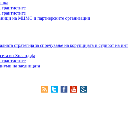
апка
а грантистите
а грантистите
тавници на МЦМС и партнерските организации
лната стратегија за спречување на корупцијата и судирот на ин
сета во Холандија
а грантистите
едиуми на заедницата