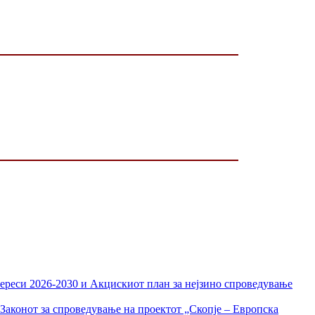
тереси 2026-2030 и Акцискиот план за нејзино спроведување
Законот за спроведување на проектот „Скопје – Европска