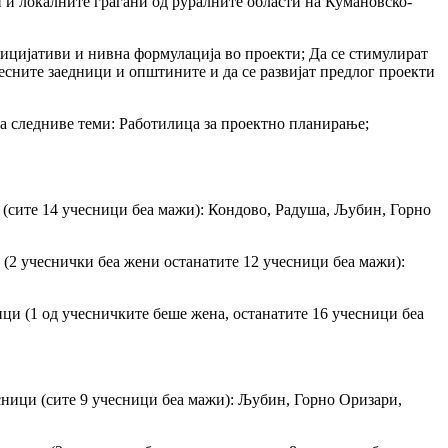
и и локалните граѓани од руралните области на Кумановско-
ницијативи и нивна формулација во проекти; Да се стимулират
сните заедници и општините и да се развијат предлог проекти
на следниве теми: Работилица за проектно планирање;
 (сите 14 учесници беа мажи): Кондово, Радуша, Љубин, Горно
(2 учеснички беа жени останатите 12 учесници беа мажи):
ци (1 од учесничките беше жена, останатите 16 учесници беа
сници (сите 9 учесници беа мажи): Љубин, Горно Оризари,