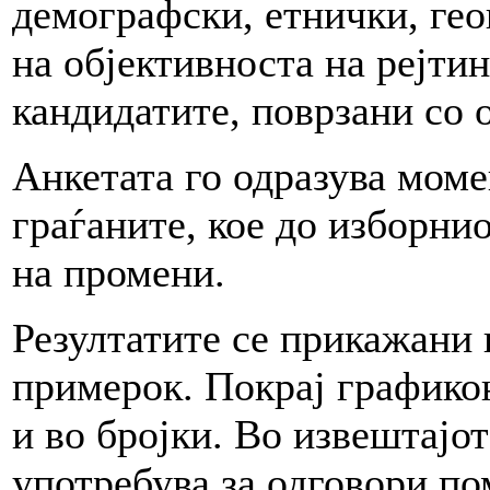
демографски, етнички, гео
на објективноста на рејти
кандидатите, поврзани со 
Анкетата го одразува мом
граѓаните, кое до изборни
на промени.
Резултатите се прикажани 
примерок. Покрај графико
и во бројки. Во извештајо
употребува за одговори по