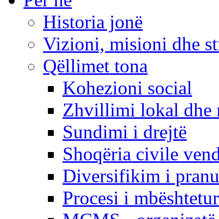
Historia jonë
Vizioni, misioni dhe st
Qëllimet tona
Kohezioni social
Zhvillimi lokal dhe 
Sundimi i drejtë
Shoqëria civile ven
Diversifikim i pranu
Procesi i mbështetur