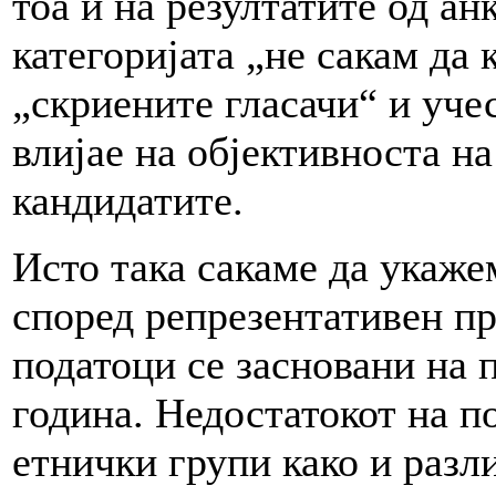
тоа и на резултатите од ан
категоријата „не сакам да
„скриените гласачи“ и уче
влијае на објективноста на
кандидатите.
Исто така сакаме да укаже
според репрезентативен п
податоци се засновани на 
година. Недостатокот на п
етнички групи како и разл