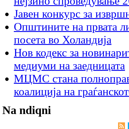
нејзино спроведување 
Јавен конкурс за изврш
Општините на првата ли
посета во Холандија
Нов кодекс за новинарит
медиуми на заедницата
МЦМС стана полноправн
коалиција на граѓанск
Na ndiqni