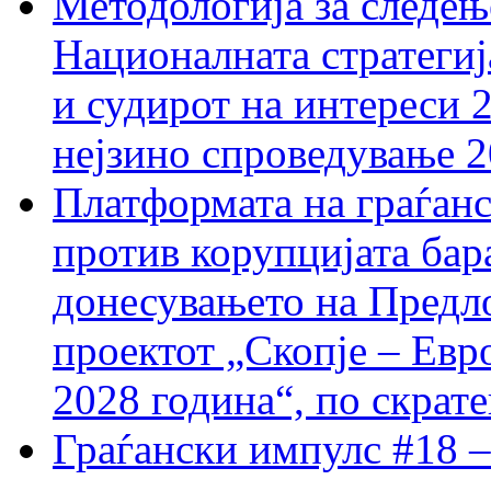
Методологија за следењ
Националната стратегиј
и судирот на интереси 
нејзино спроведување 
Платформата на граѓанс
против корупцијата бар
донесувањето на Предло
проектот „Скопје – Евр
2028 година“, по скрат
Граѓански импулс #18 –