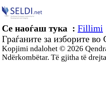
Се наоѓаш тука :
Fillimi
Граѓаните за изборите во 
Kopjimi ndalohet © 2026 Qend
Ndërkombëtar. Të gjitha të drejta