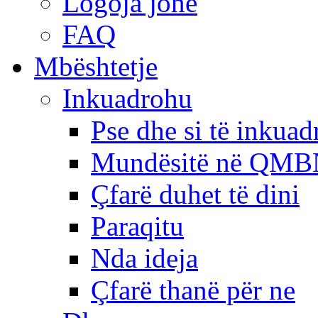
Logoja jonë
FAQ
Mbështetje
Inkuadrohu
Pse dhe si të inkua
Mundësitë në QMB
Çfarë duhet të dini
Paraqitu
Nda ideja
Çfarë thanë për ne