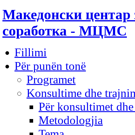
Македонски центар 
соработка - МЦМС
Fillimi
Për punën tonë
Programet
Konsultime dhe trajni
Për konsultimet dhe
Metodologjia
Tema