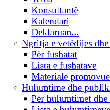
Konsultantë
Kalendari
Deklaruan...
Ngritja e vetëdijes dhe
Për fushatat
Lista e fushatave
Materiale promovue
Hulumtime dhe publi
Për hulumtimet dhe
Lista e hulumtimev