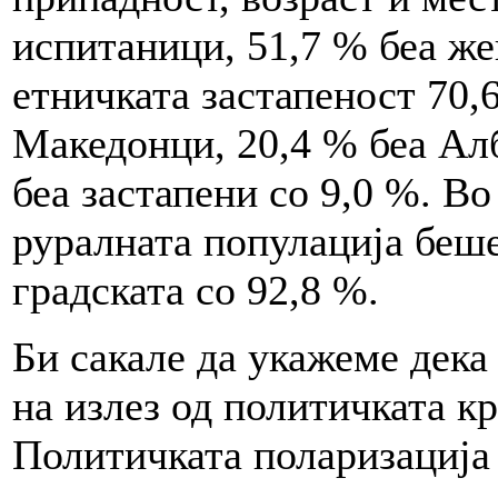
испитаници, 51,7 % беа же
етничката застапеност 70,
Македонци, 20,4 % беа Алб
беа застапени со 9,0 %. В
руралната популација беше
градската со 92,8 %.
Би сакале да укажеме дека
на излез од политичката к
Политичката поларизација 