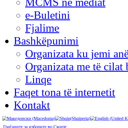
MCMS në mediat
e-Buletini
Fjalime
Bashkëpunimi
Organizata ku jemi anë
Organizata me të cila
Linqe
Faqet tona të internetit
Kontakt
Граѓаните за изборите во Скопје