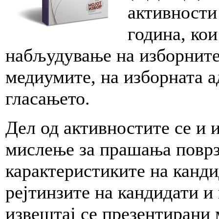
активности
година, ко
набљудување на изборните
медиумите, на изборната а
гласањето.
Дел од активностите се и 
мислење за прашања поврз
карактеристиките на канди
рејтинзите на кандидати и
извештај се презентирани 