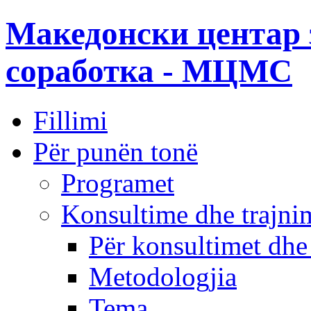
Македонски центар 
соработка - МЦМС
Fillimi
Për punën tonë
Programet
Konsultime dhe trajni
Për konsultimet dhe
Metodologjia
Tema