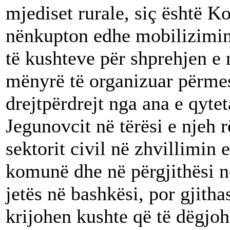
mjediset rurale, siç është K
nënkupton edhe mobilizimin e
të kushteve për shprehjen e
mënyrë të organizuar përmes
drejtpërdrejt nga ana e qyt
Jegunovcit në tërësi e njeh 
sektorit civil në zhvillimin
komunë dhe në përgjithësi n
jetës në bashkësi, por gjitha
krijohen kushte që të dëgj