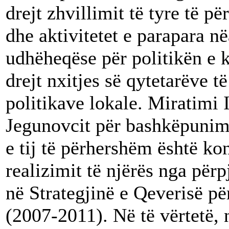
drejt zhvillimit të tyre të 
dhe aktivitetet e parapara në
udhëheqëse për politikën e k
drejt nxitjes së qytetarëve t
politikave lokale. Miratimi 
Jegunovcit për bashkëpunim 
e tij të përhershëm është kon
realizimit të njërës nga përp
në Strategjinë e Qeverisë p
(2007-2011). Në të vërtetë, n