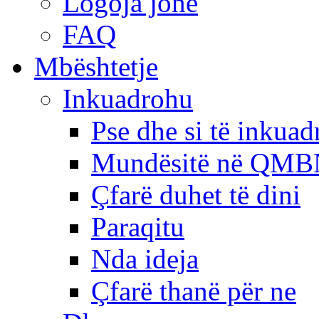
Logoja jonë
FAQ
Mbështetje
Inkuadrohu
Pse dhe si të inkua
Mundësitë në QMB
Çfarë duhet të dini
Paraqitu
Nda ideja
Çfarë thanë për ne