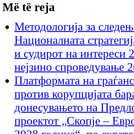
Më të reja
Методологија за следењ
Националната стратегиј
и судирот на интереси 
нејзино спроведување 
Платформата на граѓанс
против корупцијата бар
донесувањето на Предло
проектот „Скопје – Евр