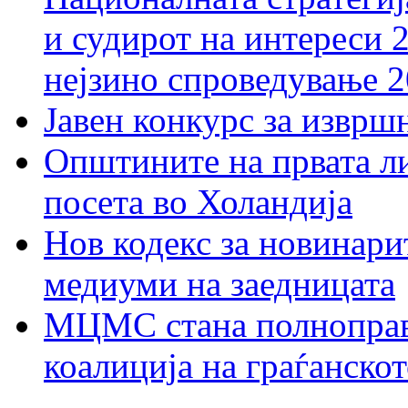
и судирот на интереси 
нејзино спроведување 
Јавен конкурс за изврш
Општините на првата ли
посета во Холандија
Нов кодекс за новинарит
медиуми на заедницата
МЦМС стана полноправн
коалиција на граѓанск