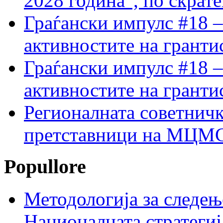
2028 година“, по скрат
Граѓански импулс #18 –
активностите на гранти
Граѓански импулс #18 –
активностите на гранти
Регионалната советничк
претставници на МЦМС 
Popullore
Методологија за следењ
Националната стратегиј