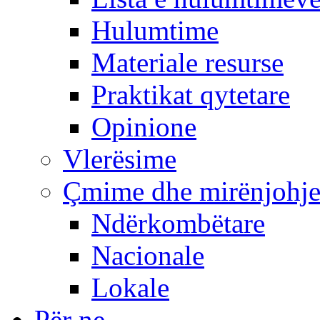
Hulumtime
Materiale resurse
Praktikat qytetare
Opinione
Vlerësime
Çmime dhe mirënjohj
Ndërkombëtare
Nacionale
Lokale
Për ne