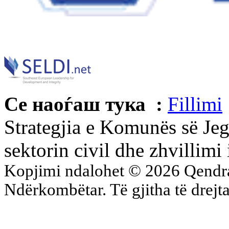
Се наоѓаш тука :
Fillimi
Strategjia e Komunës së J
sektorin civil dhe zhvillimi 
Kopjimi ndalohet © 2026 Qend
Ndërkombëtar. Të gjitha të drejta