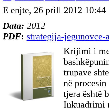
E enjte, 26 prill 2012 10:44
Data:
2012
PDF
:
strategija-jegunovce-
Krijimi i m
bashkëpunim
trupave shte
në procesin 
tjera është 
Inkuadrimi n