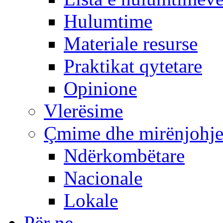
Hulumtime
Materiale resurse
Praktikat qytetare
Opinione
Vlerësime
Çmime dhe mirënjohj
Ndërkombëtare
Nacionale
Lokale
Për ne