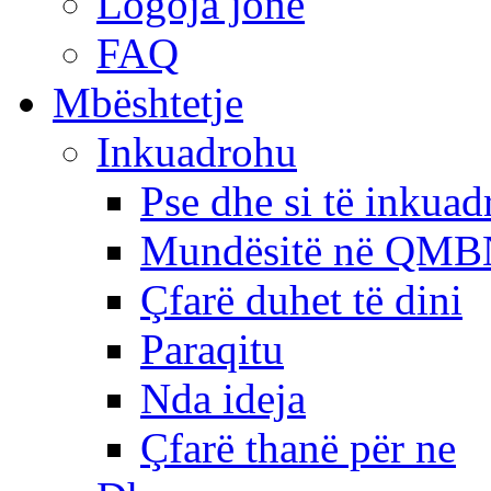
Logoja jonë
FAQ
Mbështetje
Inkuadrohu
Pse dhe si të inkua
Mundësitë në QMB
Çfarë duhet të dini
Paraqitu
Nda ideja
Çfarë thanë për ne