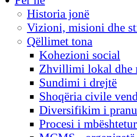
Historia jonë
Vizioni, misioni dhe st
Qëllimet tona
Kohezioni social
Zhvillimi lokal dhe 
Sundimi i drejtë
Shoqëria civile ven
Diversifikim i pranu
Procesi i mbështetur