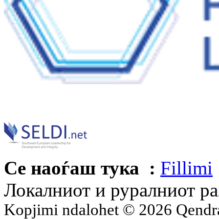
Се наоѓаш тука :
Fillimi
Локалниот и руралниот ра
Kopjimi ndalohet © 2026 Qend