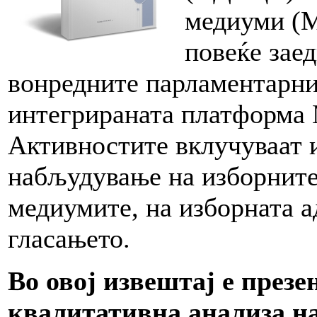
медиуми (М
повеќе зае
вонредните парламентарни
интегрираната платформа 
Активностите вклучуваат 
набљудување на изборните
медиумите, на изборната а
гласањето.
Во овој извештај е през
квалитативна анализа н