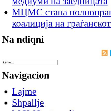
медиуми на заедницата
МЦМС стана полноправн
коалиција на граѓанск
Na ndiqni
Navigacion
Lajme
Shpallje