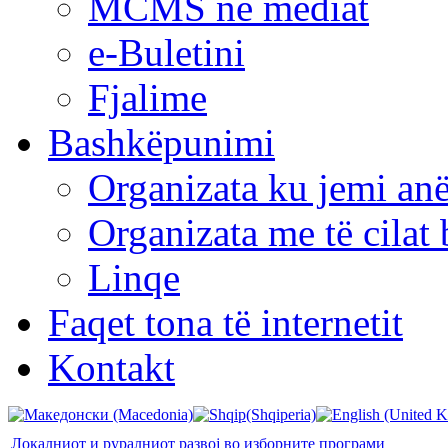
MCMS në mediat
e-Buletini
Fjalime
Bashkëpunimi
Organizata ku jemi anë
Organizata me të cila
Linqe
Faqet tona të internetit
Kontakt
Локалниот и руралниот развој во изборните програми