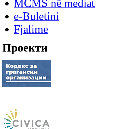
MCMS në mediat
e-Buletini
Fjalime
Проекти