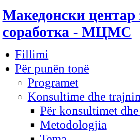
Македонски центар 
соработка - МЦМС
Fillimi
Për punën tonë
Programet
Konsultime dhe trajni
Për konsultimet dhe
Metodologjia
Tema