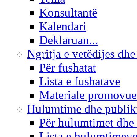
Konsultantë
Kalendari
Deklaruan...
Ngritja e vetëdijes dhe
Për fushatat
Lista e fushatave
Materiale promovue
Hulumtime dhe publi
Për hulumtimet dhe
Lista e hulumtimev