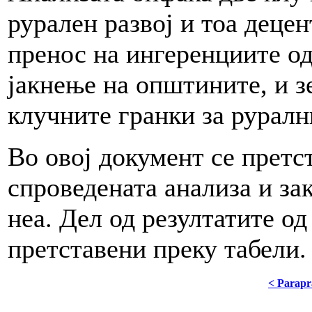
рурален развој и тоа децен
пренос на ингеренциите од
јакнење на општините, и з
клучните гранки за руралн
Во овој документ се претс
спроведената анализа и за
неа. Дел од резултатите од
претставени преку табели.
< Parapr