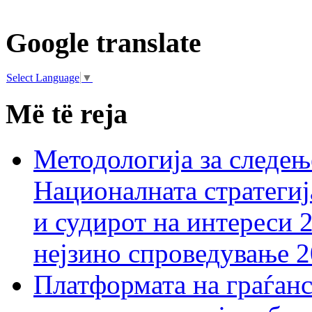
Google translate
Select Language
▼
Më të reja
Методологија за следењ
Националната стратегиј
и судирот на интереси 
нејзино спроведување 
Платформата на граѓанс