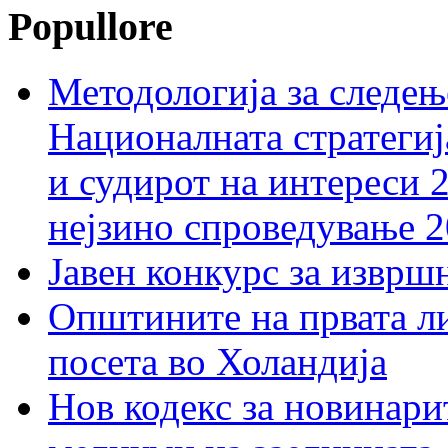
Popullore
Методологија за следењ
Националната стратегиј
и судирот на интереси 
нејзино спроведување 
Јавен конкурс за изврш
Општините на првата ли
посета во Холандија
Нов кодекс за новинарит