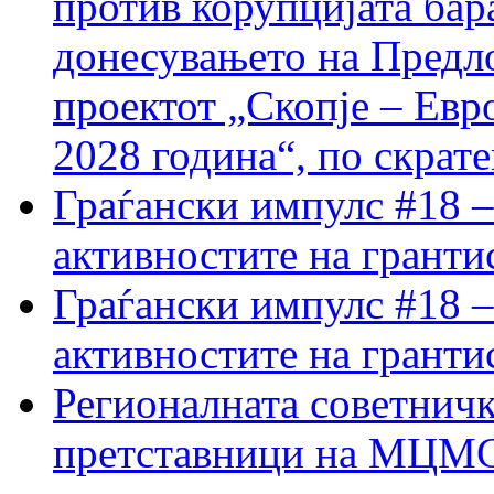
против корупцијата бар
донесувањето на Предло
проектот „Скопје – Евр
2028 година“, по скрат
Граѓански импулс #18 –
активностите на гранти
Граѓански импулс #18 –
активностите на гранти
Регионалната советничк
претставници на МЦМС 