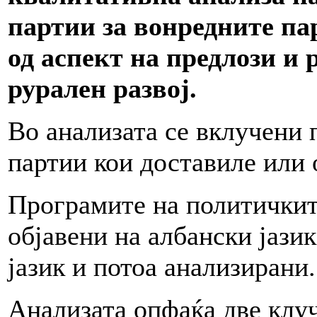
партии за вонредните па
од аспект на предлози и 
рурален развој.
Во анализата се вклучени
партии кои доставиле или 
Програмите на политичкит
објавени на албански јази
јазик и потоа анализирани.
Анализата опфаќа две клу