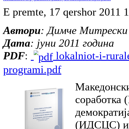
E premte, 17 qershor 2011 
Автори
: Димче Митрески
Дата
: јуни 2011 година
PDF
:
lokalniot-i-rural
programi.pdf
Македонски
соработка 
демократиј
(ИДСЦС) и 