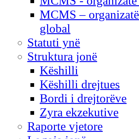
MCMS - organizatë e
MCMS – organizatë 
global
Statuti ynë
Struktura jonë
Këshilli
Këshilli drejtues
Bordi i drejtorëve
Zyra ekzekutive
Raporte vjetore