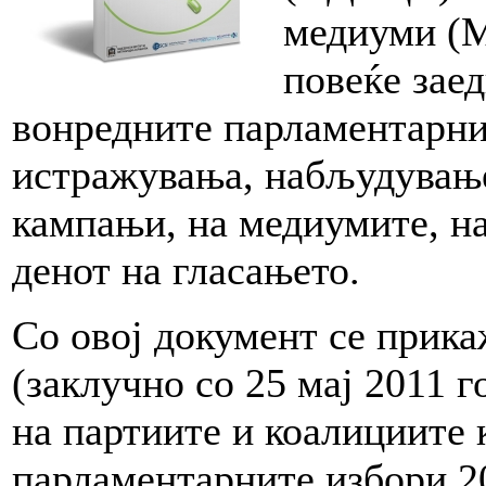
медиуми (М
повеќе зае
вонредните парламентарни
истражувања, набљудување
кампањи, на медиумите, на
денот на гласањето.
Со овој документ се прика
(заклучно со 25 мај 2011 
на партиите и коалициите 
парламентарните избори 20