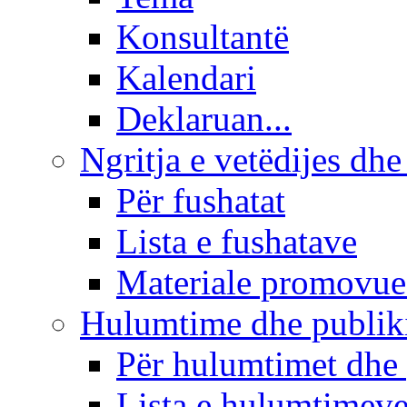
Konsultantë
Kalendari
Deklaruan...
Ngritja e vetëdijes dhe
Për fushatat
Lista e fushatave
Materiale promovue
Hulumtime dhe publi
Për hulumtimet dhe
Lista e hulumtimev