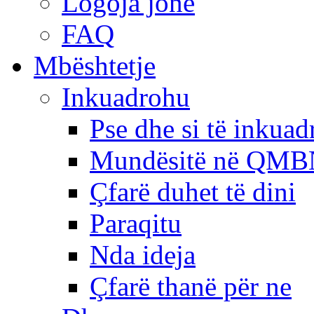
Logoja jonë
FAQ
Mbështetje
Inkuadrohu
Pse dhe si të inkua
Mundësitë në QMB
Çfarë duhet të dini
Paraqitu
Nda ideja
Çfarë thanë për ne