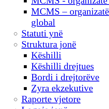
MCMS - organizatë e
MCMS – organizatë 
global
Statuti ynë
Struktura jonë
Këshilli
Këshilli drejtues
Bordi i drejtorëve
Zyra ekzekutive
Raporte vjetore