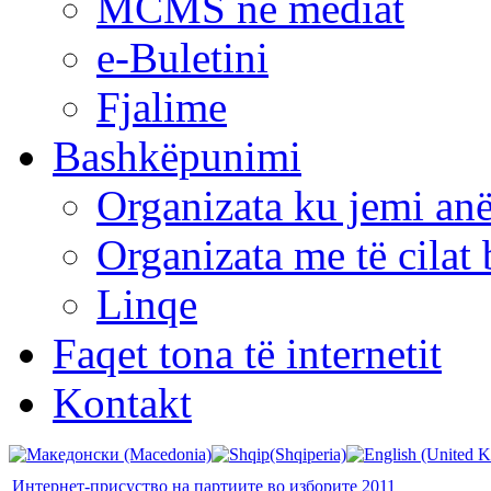
MCMS në mediat
e-Buletini
Fjalime
Bashkëpunimi
Organizata ku jemi anë
Organizata me të cila
Linqe
Faqet tona të internetit
Kontakt
Интернет-присуство на партиите во изборите 2011