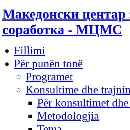
Македонски центар 
соработка - МЦМС
Fillimi
Për punën tonë
Programet
Konsultime dhe trajni
Për konsultimet dhe
Metodologjia
Tema