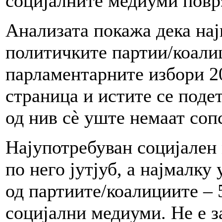
социјалните медиуми повр
Анализата покажа дека нај
политичките партии/коалиц
парламентарните избори 2
страница и истите се поде
од нив сè уште немаат соп
Најупотребуван социјален 
по него јутјуб, a најмалку
од партиите/коалициите – 5
социјални медиуми. Не е з