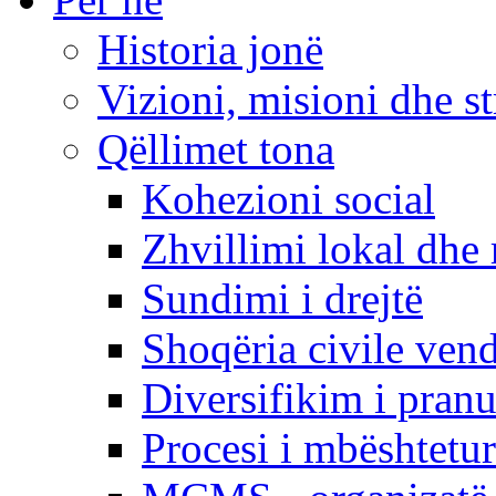
Historia jonë
Vizioni, misioni dhe st
Qëllimet tona
Kohezioni social
Zhvillimi lokal dhe 
Sundimi i drejtë
Shoqëria civile ven
Diversifikim i pranu
Procesi i mbështetur