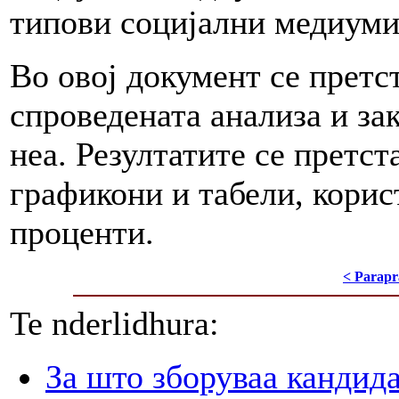
типови социјални медиуми
Во овој документ се претс
спроведената анализа и за
неа. Резултатите се претс
графикони и табели, корис
проценти.
< Parapr
Te nderlidhura:
За што зборуваа кандид