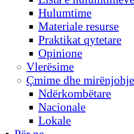
Hulumtime
Materiale resurse
Praktikat qytetare
Opinione
Vlerësime
Çmime dhe mirënjohj
Ndërkombëtare
Nacionale
Lokale
Për ne