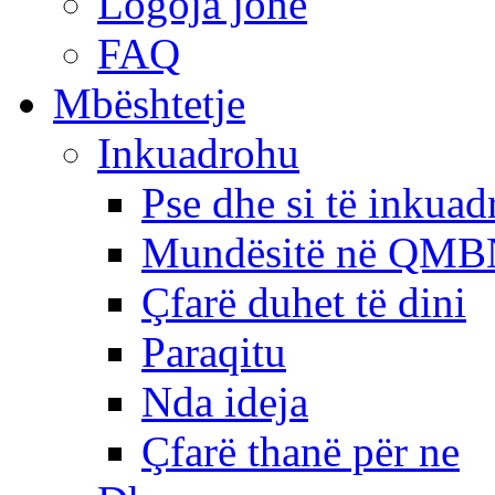
Logoja jonë
FAQ
Mbështetje
Inkuadrohu
Pse dhe si të inkua
Mundësitë në QMB
Çfarë duhet të dini
Paraqitu
Nda ideja
Çfarë thanë për ne