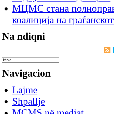
МЦМС стана полноправн
коалиција на граѓанск
Na ndiqni
Navigacion
Lajme
Shpallje
MCMS në mediat