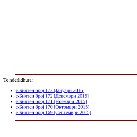
Te nderlidhura:
е-Билтен број 173 [Јануари 2016]
е-Билтен број 172 [Декември 2015]
е-Билтен број 171 [Ноември 2015]
е-Билтен број 170 [Октомври 2015]
е-Билтен број 169 [Септември 2015]