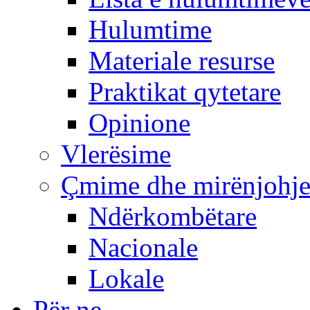
Hulumtime
Materiale resurse
Praktikat qytetare
Opinione
Vlerësime
Çmime dhe mirënjohj
Ndërkombëtare
Nacionale
Lokale
Për ne