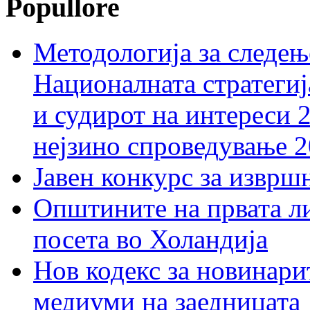
Popullore
Методологија за следењ
Националната стратегиј
и судирот на интереси 
нејзино спроведување 
Јавен конкурс за изврш
Општините на првата ли
посета во Холандија
Нов кодекс за новинарит
медиуми на заедницата