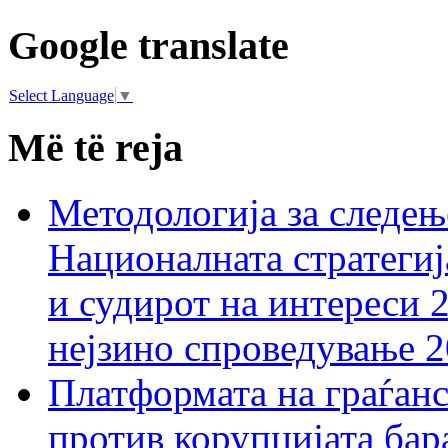
Google translate
Select Language
▼
Më të reja
Методологија за следењ
Националната стратегиј
и судирот на интереси 
нејзино спроведување 
Платформата на граѓанс
против корупцијата бар