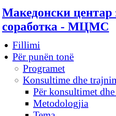
Македонски центар 
соработка - МЦМС
Fillimi
Për punën tonë
Programet
Konsultime dhe trajni
Për konsultimet dhe
Metodologjia
Tema