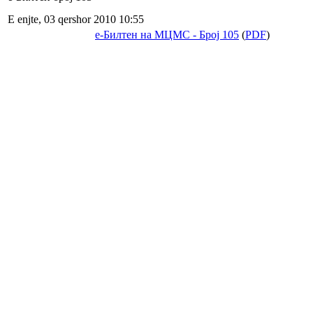
E enjte, 03 qershor 2010 10:55
е-Билтен на МЦМС - Број 105
(
PDF
)