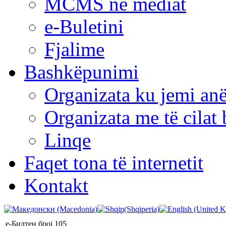
MCMS në mediat
e-Buletini
Fjalime
Bashkëpunimi
Organizata ku jemi anë
Organizata me të cila
Linqe
Faqet tona të internetit
Kontakt
е-Билтен број 105