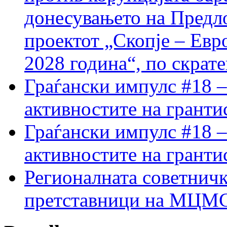
донесувањето на Предло
проектот „Скопје – Евр
2028 година“, по скрат
Граѓански импулс #18 –
активностите на гранти
Граѓански импулс #18 –
активностите на гранти
Регионалната советничк
претставници на МЦМС 