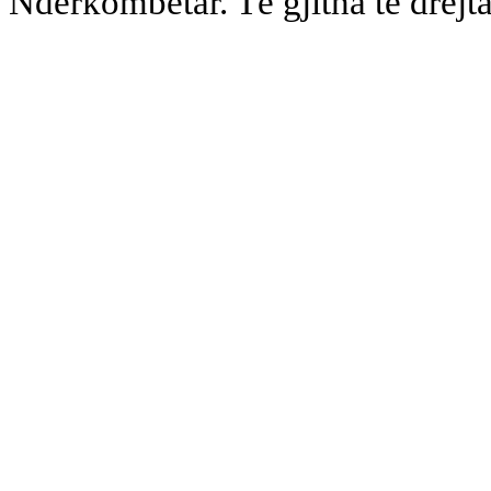
Ndërkombëtar. Të gjitha të drejta