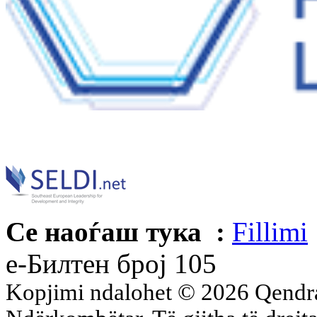
Се наоѓаш тука :
Fillimi
е-Билтен број 105
Kopjimi ndalohet © 2026 Qend