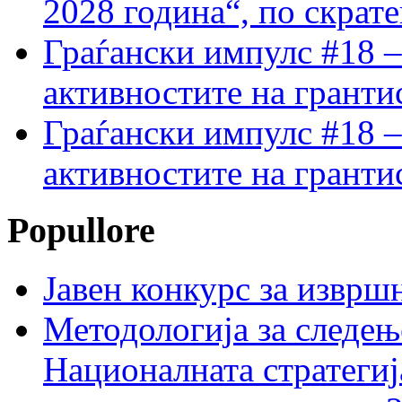
2028 година“, по скрат
Граѓански импулс #18 –
активностите на гранти
Граѓански импулс #18 –
активностите на гранти
Popullore
Јавен конкурс за изврш
Методологија за следењ
Националната стратегиј