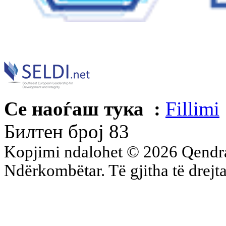
Се наоѓаш тука :
Fillimi
Билтен број 83
Kopjimi ndalohet © 2026 Qend
Ndërkombëtar. Të gjitha të drejta