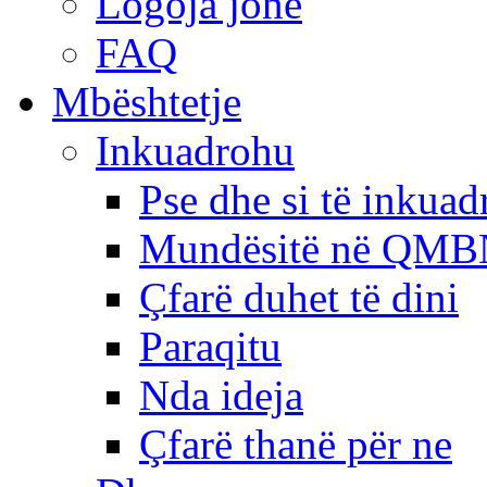
Logoja jonë
FAQ
Mbështetje
Inkuadrohu
Pse dhe si të inkua
Mundësitë në QMB
Çfarë duhet të dini
Paraqitu
Nda ideja
Çfarë thanë për ne