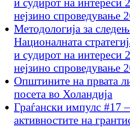
и судирот на интереси 
нејзино спроведување 
Методологија за следењ
Националната стратегиј
и судирот на интереси 
нејзино спроведување 
Општините на првата ли
посета во Холандија
Граѓански импулс #17 –
активностите на гранти