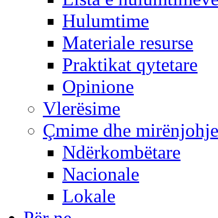
Hulumtime
Materiale resurse
Praktikat qytetare
Opinione
Vlerësime
Çmime dhe mirënjohj
Ndërkombëtare
Nacionale
Lokale
Për ne