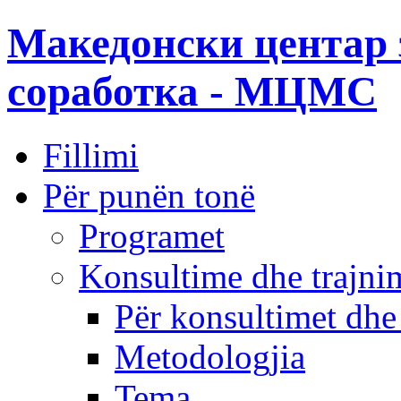
Македонски центар 
соработка - МЦМС
Fillimi
Për punën tonë
Programet
Konsultime dhe trajni
Për konsultimet dhe
Metodologjia
Tema