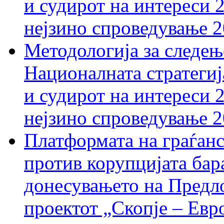
и судирот на интереси 
нејзино спроведување 
Методологија за следењ
Националната стратегиј
и судирот на интереси 
нејзино спроведување 
Платформата на граѓанс
против корупцијата бар
донесувањето на Предло
проектот „Скопје – Евр