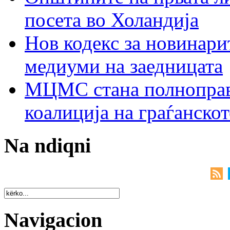
посета во Холандија
Нов кодекс за новинарит
медиуми на заедницата
МЦМС стана полноправн
коалиција на граѓанск
Na ndiqni
Navigacion