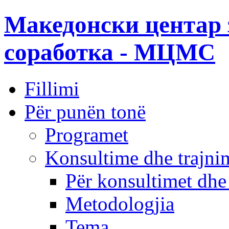
Македонски центар 
соработка - МЦМС
Fillimi
Për punën tonë
Programet
Konsultime dhe trajni
Për konsultimet dhe
Metodologjia
Tema