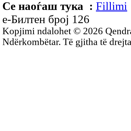
Се наоѓаш тука :
Fillimi
е-Билтен број 126
Kopjimi ndalohet © 2026 Qend
Ndërkombëtar. Të gjitha të drejta