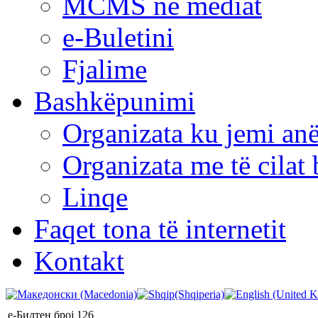
MCMS në mediat
e-Buletini
Fjalime
Bashkëpunimi
Organizata ku jemi anë
Organizata me të cila
Linqe
Faqet tona të internetit
Kontakt
е-Билтен број 126