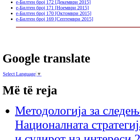
е-Билтен број 172 [Декември 2015]
е-Билтен број 171 [Ноември 2015]
е-Билтен број 170 [Октомври 2015]
е-Билтен број 169 [Септември 2015]
Google translate
Select Language
▼
Më të reja
Методологија за следењ
Националната стратегиј
и судирот на интереси 