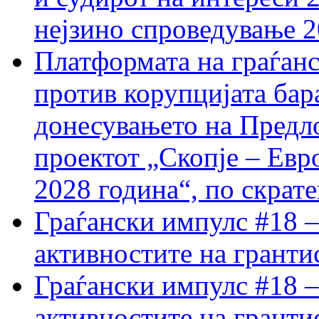
нејзино спроведување 
Платформата на граѓанс
против корупцијата бар
донесувањето на Предло
проектот „Скопје – Евр
2028 година“, по скрат
Граѓански импулс #18 –
активностите на гранти
Граѓански импулс #18 –
активностите на гранти