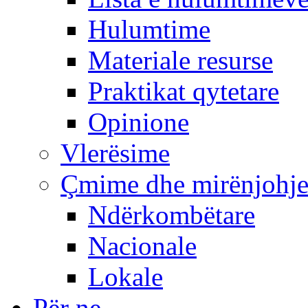
Hulumtime
Materiale resurse
Praktikat qytetare
Opinione
Vlerësime
Çmime dhe mirënjohj
Ndërkombëtare
Nacionale
Lokale
Për ne