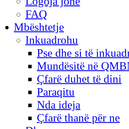
Logoja jonë
FAQ
Mbështetje
Inkuadrohu
Pse dhe si të inkua
Mundësitë në QMB
Çfarë duhet të dini
Paraqitu
Nda ideja
Çfarë thanë për ne