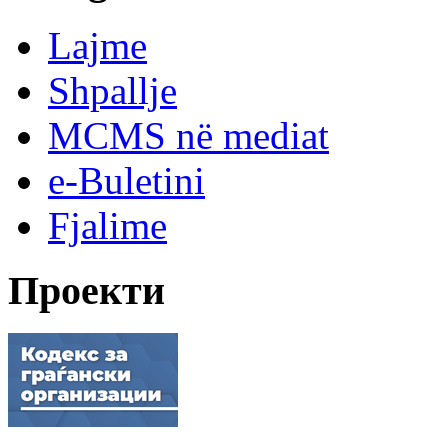
Lajme
Shpallje
MCMS në mediat
e-Buletini
Fjalime
Проекти