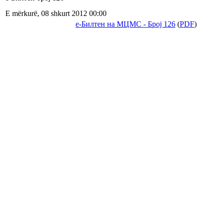
E mërkurë, 08 shkurt 2012 00:00
е-Билтен на МЦМС - Број 126
(
PDF
)