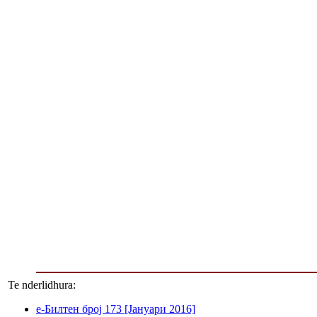
Te nderlidhura:
е-Билтен број 173 [Јануари 2016]