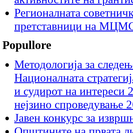
Регионалната советничк
претставници на МЦМС 
Popullore
Методологија за следењ
Националната стратегиј
и судирот на интереси 
нејзино спроведување 
Јавен конкурс за изврш
Општините на првата ли