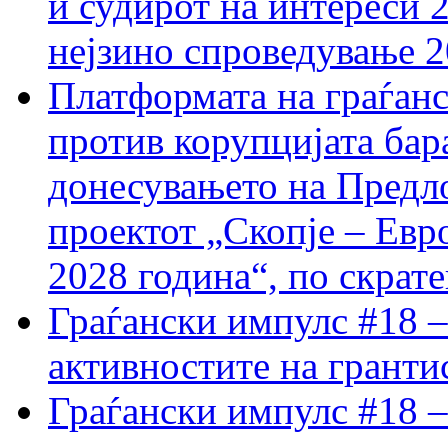
и судирот на интереси 
нејзино спроведување 
Платформата на граѓанс
против корупцијата бар
донесувањето на Предло
проектот „Скопје – Евр
2028 година“, по скрат
Граѓански импулс #18 –
активностите на гранти
Граѓански импулс #18 –