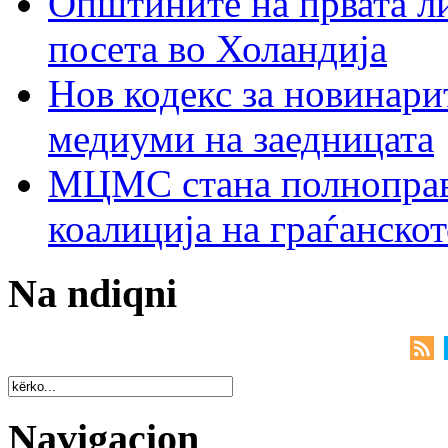
Општините на првата ли
посета во Холандија
Нов кодекс за новинарит
медиуми на заедницата
МЦМС стана полноправн
коалиција на граѓанск
Na ndiqni
Navigacion