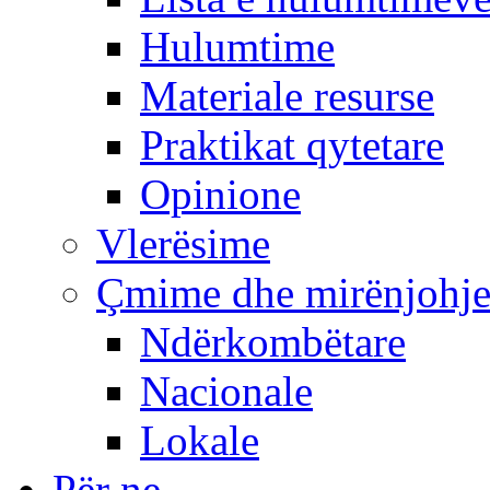
Hulumtime
Materiale resurse
Praktikat qytetare
Opinione
Vlerësime
Çmime dhe mirënjohj
Ndërkombëtare
Nacionale
Lokale
Për ne