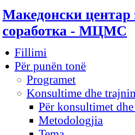
Македонски центар 
соработка - МЦМС
Fillimi
Për punën tonë
Programet
Konsultime dhe trajni
Për konsultimet dhe
Metodologjia
Tema