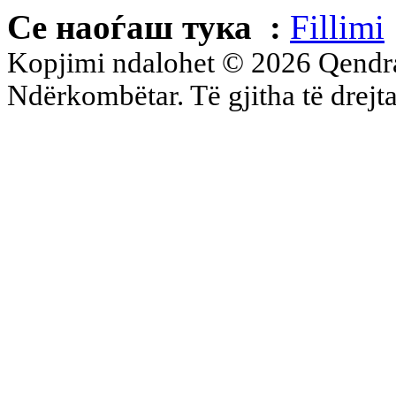
Се наоѓаш тука :
Fillimi
Kopjimi ndalohet © 2026 Qend
Ndërkombëtar. Të gjitha të drejta