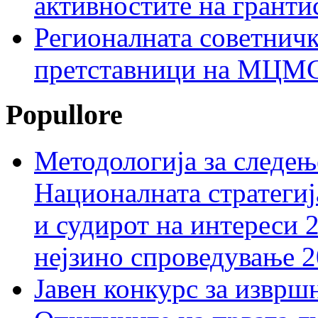
активностите на гранти
Регионалната советничк
претставници на МЦМС 
Popullore
Методологија за следењ
Националната стратегиј
и судирот на интереси 
нејзино спроведување 
Јавен конкурс за изврш