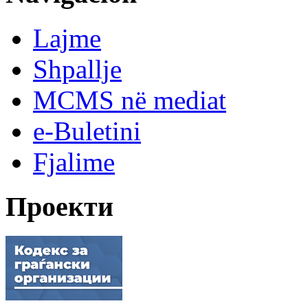
Lajme
Shpallje
MCMS në mediat
e-Buletini
Fjalime
Проекти