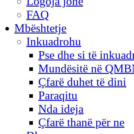
Logoja jonë
FAQ
Mbështetje
Inkuadrohu
Pse dhe si të inkua
Mundësitë në QMB
Çfarë duhet të dini
Paraqitu
Nda ideja
Çfarë thanë për ne