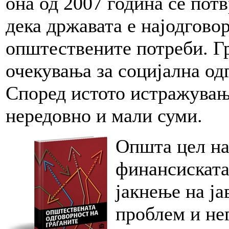
она од 2007 година се пот
дека државата е најодгово
општествените потреби. Гр
очекувања за социјална од
Според истото истражување
нередовно и мали суми.
Општа цел на
финансискат
јакнење на ја
проблем и не