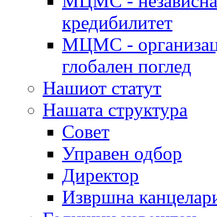
МЦМС - независна 
кредибилитет
МЦМС - организаци
глобален поглед
Нашиот статут
Нашата структура
Совет
Управен одбор
Директор
Извршна канцелар