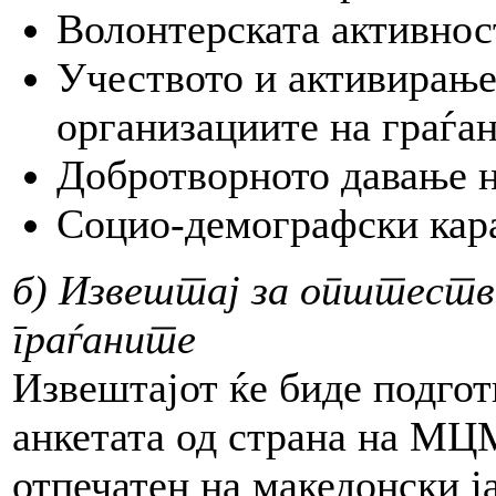
Волонтерската активност
Учеството и активирање
организациите на граѓа
Добротворното давање н
Социо-демографски кар
б) Извештај за општеств
граѓаните
Извештајот ќе биде подгот
анкетата од страна на МЦ
отпечатен на македонски ј