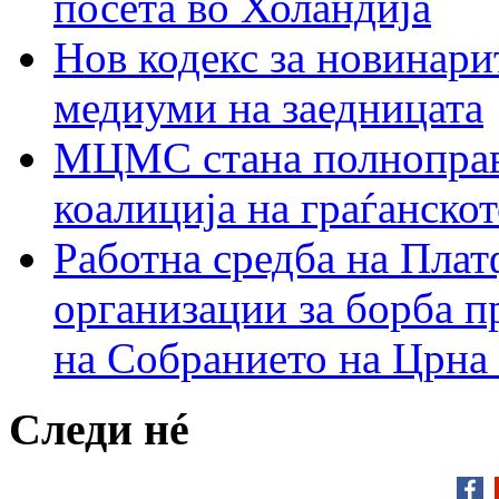
посета во Холандија
Нов кодекс за новинарит
медиуми на заедницата
МЦМС стана полноправн
коалиција на граѓанск
Работна средба на Плат
организации за борба п
на Собранието на Црна
Следи нé