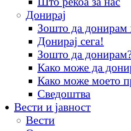
Што рекоа за нас
Донирај
Зошто да донира
Донирај сега!
Зошто да донирам
Како може да дони
Како може моето п
Сведоштва
Вести и јавност
Вести