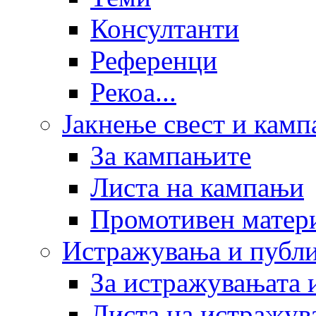
Консултанти
Референци
Рекоа...
Јакнење свест и кам
За кампањите
Листа на кампањи
Промотивен матер
Истражувања и публ
За истражувањата 
Листа на истражув