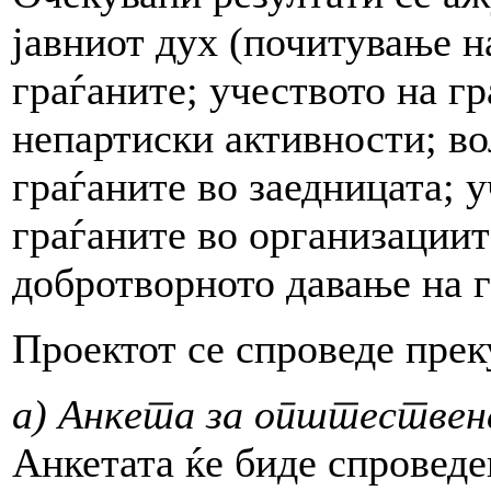
јавниот дух (почитување н
граѓаните; учеството на г
непартиски активности; во
граѓаните во заедницата; 
граѓаните во организациит
добротворното давање на г
Проектот се спроведе прек
а) Анкета за општествен
Анкетата ќе биде спроведе