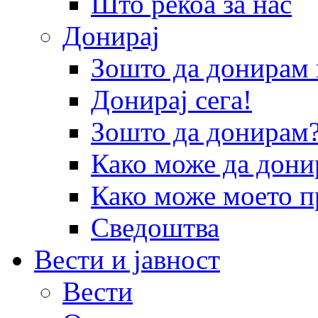
Што рекоа за нас
Донирај
Зошто да донира
Донирај сега!
Зошто да донирам
Како може да дони
Како може моето п
Сведоштва
Вести и јавност
Вести