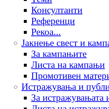
Консултанти
Референци
Рекоа...
Јакнење свест и кам
За кампањите
Листа на кампањи
Промотивен матер
Истражувања и публ
За истражувањата 
Листа на истражув