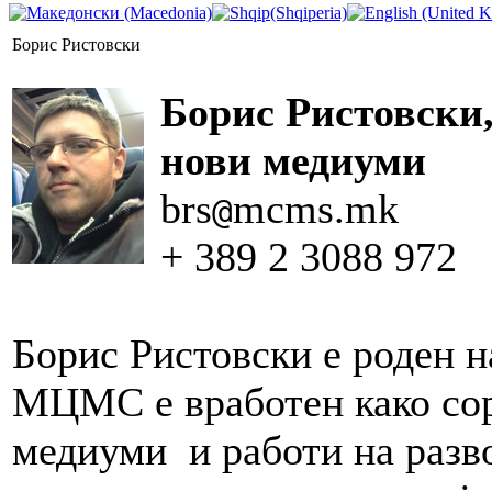
Борис Ристовски
Борис Ристовски,
нови медиуми
brs
mcms.mk
@
+ 389 2 3088 972
Борис Ристовски е роден н
МЦМС е вработен како сор
медиуми и работи на разво