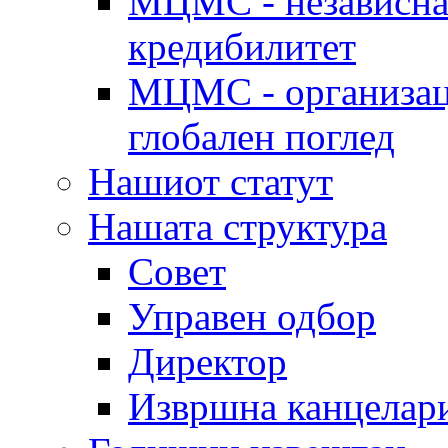
МЦМС - независна 
кредибилитет
МЦМС - организаци
глобален поглед
Нашиот статут
Нашата структура
Совет
Управен одбор
Директор
Извршна канцелар